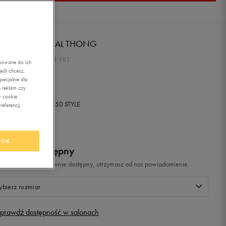
FOS OORIGINAL THONG
0.0
(
0
)
asowane do ich
śli chcesz,
ł
z Vat
ecjalnie dla
 reklam czy
w cookie
+ 0 PKT W
KLUBIE 50 STYLE
eferencji,
OK
odukt niedostępny
i artykuł będzie ponownie dostępny, otrzymasz od nas powiadomienie.
bierz rozmiar
prawdź dostępność w salonach
Rozmiary EU
Rozmiary US