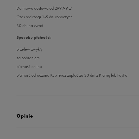
Darmowa dostawa od 299,99 zł
Czas realizacji 1-5 dni roboczych
30 dni na zwrot
Sposoby płatności:
przelew zwykły
za pobraniem
płatność online
płatność odroczona Kup teraz zapłać za 30 dni z Klarną lub PayPo
Opinie