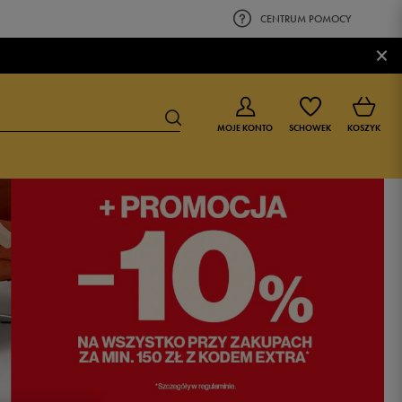
CENTRUM POMOCY
×
MOJE KONTO
SCHOWEK
KOSZYK
BUTY DLA CHŁOPCA
BUTY DLA DZIEWCZYNKI
0-4 lat
0-4 lat
4-8 lat
4-8 lat
9-16 lat
9-16 lat