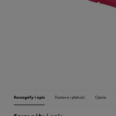
Skechers
Timberland
Umbro
Under Armour
Up8
U.S. Polo ASSN.
Vans
Szczegóły i opis
Dostawa i płatność
Opinie