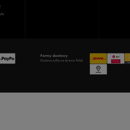
e
yle
Formy dostawy
Dostawa tylko na terenie Polski