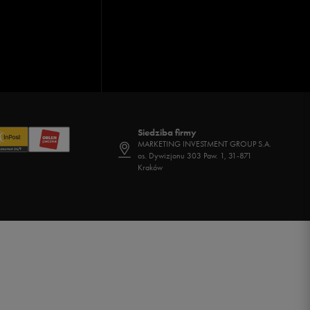
Siedziba firmy
MARKETING INVESTMENT GROUP S.A.
os. Dywizjonu 303 Paw. 1, 31-871
Kraków