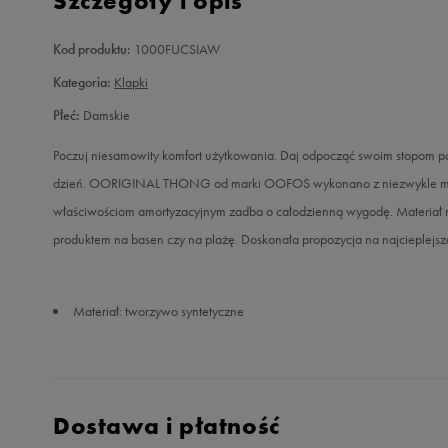
Szczegóły i opis
Kod produktu:
1000FUCSIAW
Kategoria:
Klapki
Płeć:
Damskie
Poczuj niesamowity komfort użytkowania. Daj odpocząć swoim stopom po 
dzień. OORIGINAL THONG od marki OOFOS wykonano z niezwykle miękk
właściwościom amortyzacyjnym zadba o całodzienną wygodę. Materiał n
produktem na basen czy na plażę. Doskonała propozycja na najcieplejsz
Materiał: tworzywo syntetyczne
Dostawa i płatność