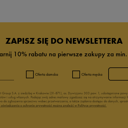
da recenzji
ZAPISZ SIĘ DO NEWSLETTERA
arnij 10% rabatu na pierwsze zakupy za min.
Oferta damska
Oferta męska
nt Group S.A. z siedzibą w Krakowie (31-871), os. Dywizjonu 303 paw. 1, udostępnione po
duktów i usług własnych. Podając swój adres mailowy zgadzasz się na otrzymywanie informacj
 do zgłoszenia sprzeciwu wobec przetwarzania, a także żądania dostępu do danych, sprost
ć oświadczenia o ochronie prywatności można znaleźć w Polityce prywatności.