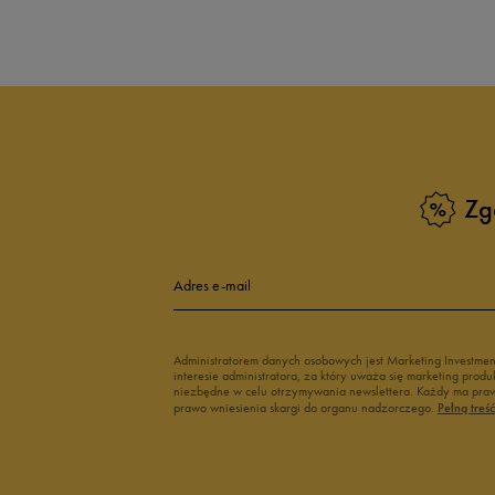
Produkt nie posia
Zg
Adres e-mail
Administratorem danych osobowych jest Marketing Investme
interesie administratora, za który uważa się marketing pro
niezbędne w celu otrzymywania newslettera. Każdy ma prawo
prawo wniesienia skargi do organu nadzorczego.
Pełną treś