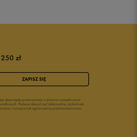
 250 zł
ZAPISZ SIĘ
wyżej dane będą przetwarzane w prawnie uzasadnionym
i handlowych. Podanie danych jest dobrowolne, aczkolwiek
owania, usunięcia lub ograniczenia przetwarzania oraz