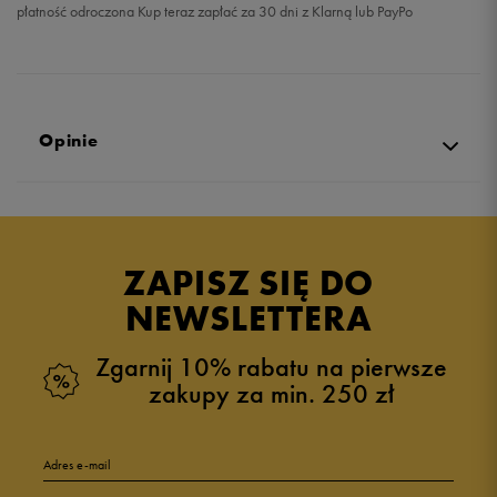
płatność odroczona Kup teraz zapłać za 30 dni z Klarną lub PayPo
Opinie
4.9
opinii klientów
12
z całego okresu
ZAPISZ SIĘ DO
zebranych i zweryfikowanych przez
NEWSLETTERA
Zgarnij 10% rabatu na pierwsze
zakupy za min. 250 zł
5
92%
Adres e-mail
4
8%