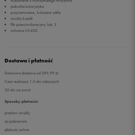
wykonanie z wytrzymałego tworzywa
jednolita kolorystyka
przyciemniane, lustrzane szkła
smukły kształt
filtr przeciwsłoneczny: kat. 3
ochrona UV400
Dostawa i płatność
Darmowa dostawa od 299,99 zł
Czas realizacji 1-5 dni roboczych
30 dni na zwrot
Sposoby płatności:
przelew zwykły
za pobraniem
płatność online