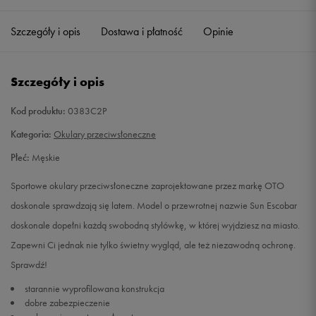
Szczegóły i opis
Dostawa i płatność
Opinie
Szczegóły i opis
Kod produktu:
0383C2P
Kategoria:
Okulary przeciwsłoneczne
Płeć:
Męskie
Sportowe okulary przeciwsłoneczne zaprojektowane przez markę OTO
doskonale sprawdzają się latem. Model o przewrotnej nazwie Sun Escobar
doskonale dopełni każdą swobodną stylówkę, w której wyjdziesz na miasto.
Zapewni Ci jednak nie tylko świetny wygląd, ale też niezawodną ochronę.
Sprawdź!
starannie wyprofilowana konstrukcja
dobre zabezpieczenie