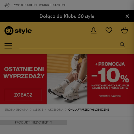
ZWROT DO 30 DNI. W KLUBIE DO 60 DNI.
×
Dołącz do Klubu 50 style
STRONA GŁÓWNA
MĘSKIE
AKCESORIA
OKULARY PRZECIWSŁONECZNE
PRODUKT NIEDOSTĘPNY