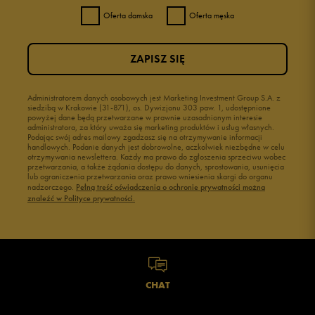
Oferta damska
Oferta męska
3
0%
ZAPISZ SIĘ
2
0%
1
Administratorem danych osobowych jest Marketing Investment Group S.A. z
0%
siedzibą w Krakowie (31-871), os. Dywizjonu 303 paw. 1, udostępnione
powyżej dane będą przetwarzane w prawnie uzasadnionym interesie
administratora, za który uważa się marketing produktów i usług własnych.
Podając swój adres mailowy zgadzasz się na otrzymywanie informacji
handlowych. Podanie danych jest dobrowolne, aczkolwiek niezbędne w celu
otrzymywania newslettera. Każdy ma prawo do zgłoszenia sprzeciwu wobec
przetwarzania, a także żądania dostępu do danych, sprostowania, usunięcia
lub ograniczenia przetwarzania oraz prawo wniesienia skargi do organu
Jak zbieramy opinie?
nadzorczego.
Pełną treść oświadczenia o ochronie prywatności można
znaleźć w Polityce prywatności.
Opinie klientów
Wyczyść
Szukaj
CHAT