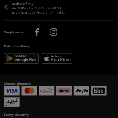
Siedziba firmy
Jak wybrać buty na zimę?
Stylizacje damskie
Sklepy stacjonarne
MARKETING INVESTMENT GROUP S.A.
os. Dywizjonu 303 Paw. 1, 31-871 Kraków
Więcej >
Klub 50 style
Regulamin sklepu 50 style
Praca
Regulamin aplikacji 50 style
Informacje o firmie
Więcej regulaminów >
Znajdź nas na
Pobierz aplikację
Metody płatności
Formy dostawy