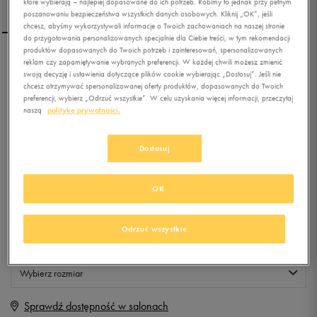
które wybierają – najlepiej dopasowane do ich potrzeb. Robimy to jednak przy pełnym
poszanowaniu bezpieczeństwa wszystkich danych osobowych. Kliknij „OK”, jeśli
chcesz, abyśmy wykorzystywali informacje o Twoich zachowaniach na naszej stronie
do przygotowania personalizowanych specjalnie dla Ciebie treści, w tym rekomendacji
produktów dopasowanych do Twoich potrzeb i zainteresowań, spersonalizowanych
reklam czy zapamiętywanie wybranych preferencji. W każdej chwili możesz zmienić
OTO OKULARY SUN
swoją decyzję i ustawienia dotyczące plików cookie wybierając „Dostosuj”. Jeśli nie
ESCOBAR C2P
chcesz otrzymywać spersonalizowanej oferty produktów, dopasowanych do Twoich
preferencji, wybierz „Odrzuć wszystkie”. W celu uzyskania więcej informacji, przeczytaj
naszą
politykę prywatności.
4.9
(
12
)
9,99
zł
z Vat
Dostosuj
+ 50 PKT W
KLUBIE 50 STYLE
OK
Produkt niedostępny
Odrzuć wszystkie
Jeśli artykuł będzie ponownie dostępny, otrzymasz od nas powiadomienie.
Wybierz rozmiar
Sprawdź dostępność w salonach
ONE SIZE
Powiadom o dostępności