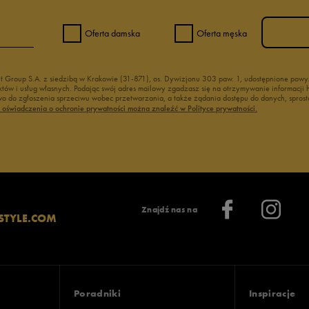
Oferta damska
Oferta męska
nt Group S.A. z siedzibą w Krakowie (31-871), os. Dywizjonu 303 paw. 1, udostępnione po
duktów i usług własnych. Podając swój adres mailowy zgadzasz się na otrzymywanie informacj
 do zgłoszenia sprzeciwu wobec przetwarzania, a także żądania dostępu do danych, sprost
ć oświadczenia o ochronie prywatności można znaleźć w Polityce prywatności.
Znajdź nas na
STYLE.COM
Poradniki
Inspiracje