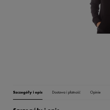
Skechers
Timberland
Umbro
Under Armour
Up8
U.S. Polo ASSN.
Vans
Szczegóły i opis
Dostawa i płatność
Opinie