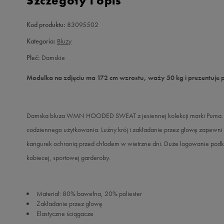
Szczegóły i opis
Kod produktu:
83095502
Kategoria:
Bluzy
Płeć:
Damskie
Modelka na zdjęciu ma 172 cm wzrostu, waży 50 kg i prezentuje 
Damska bluza WMN HOODED SWEAT z jesiennej kolekcji marki Puma. Ci
codziennego użytkowania. Luźny krój i zakładanie przez głowę zapewni 
kangurek ochronią przed chłodem w wietrzne dni. Duże logowanie podkr
kobiecej, sportowej garderoby.
Materiał: 80% bawełna, 20% poliester
Zakładanie przez głowę
Elastyczne ściągacze