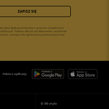
ZAPISZ SIĘ
wyżej dane będą przetwarzane w prawnie uzasadnionym
i handlowych. Podanie danych jest dobrowolne, aczkolwiek
owania, usunięcia lub ograniczenia przetwarzania oraz
Pobierz aplikację
O 50 style