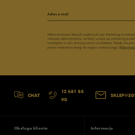
Adres e-mail
Administratorem danych osobowych jest Marketing Investme
interesie administratora, za który uważa się marketing pro
niezbędne w celu otrzymywania newslettera. Każdy ma prawo
prawo wniesienia skargi do organu nadzorczego.
Pełną treś
12 681 84
CHAT
SKLEP@50
90
Obsługa klienta
Informacje