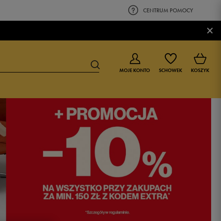
CENTRUM POMOCY
×
MOJE KONTO
SCHOWEK
KOSZYK
BUTY DLA CHŁOPCA
BUTY DLA DZIEWCZYNKI
0-4 lat
0-4 lat
4-8 lat
4-8 lat
9-16 lat
9-16 lat