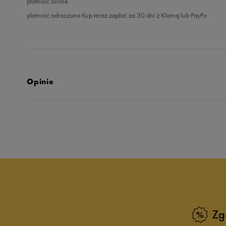
płatność online
płatność odroczona Kup teraz zapłać za 30 dni z Klarną lub PayPo
Opinie
Produkt nie posia
Zg