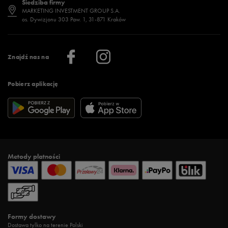
Siedziba firmy
Jak wybrać buty na zimę?
Stylizacje damskie
Sklepy stacjonarne
MARKETING INVESTMENT GROUP S.A.
os. Dywizjonu 303 Paw. 1, 31-871 Kraków
Więcej >
Klub 50 style
Regulamin sklepu 50 style
Praca
Regulamin aplikacji 50 style
Informacje o firmie
Więcej regulaminów >
Znajdź nas na
Pobierz aplikację
Metody płatności
Formy dostawy
Dostawa tylko na terenie Polski