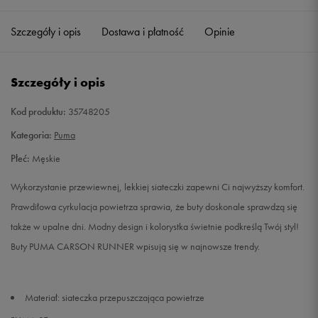
40,5
26 cm
Powiadom o dostępności
Szczegóły i opis
Dostawa i płatność
Opinie
42
27 cm
Powiadom o dostępności
Szczegóły i opis
42,5
27,5 cm
Powiadom o dostępności
Kod produktu:
35748205
44
28,5 cm
Powiadom o dostępności
Kategoria:
Puma
Płeć:
Męskie
44,5
29 cm
Powiadom o dostępności
Wykorzystanie przewiewnej, lekkiej siateczki zapewni Ci najwyższy komfort.
45
29,5 cm
Powiadom o dostępności
Prawdiłowa cyrkulacja powietrza sprawia, że buty doskonale sprawdzą się
także w upalne dni. Modny design i kolorystka świetnie podkreślą Twój styl!
46
30 cm
Powiadom o dostępności
Buty PUMA CARSON RUNNER wpisują się w najnowsze trendy.
Materiał: siateczka przepuszczająca powietrze