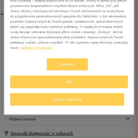
które wybierają – najlepiej dopasowane do ich potrzeb. Robimy to jednak przy pełnym
poszanowaniu bezpieczeństwa wszystkich danych osobowych. Kliknij „OK”, jeśli
chcesz, abyśmy wykorzystywali informacje o Twoich zachowaniach na naszej stronie
do przygotowania personalizowanych specjalnie dla Ciebie treści, w tym rekomendacji
produktów dopasowanych do Twoich potrzeb i zainteresowań, spersonalizowanych
reklam czy zapamiętywanie wybranych preferencji. W każdej chwili możesz zmienić
PUMA CARSON RUNNER
swoją decyzję i ustawienia dotyczące plików cookie wybierając „Dostosuj”. Jeśli nie
chcesz otrzymywać spersonalizowanej oferty produktów, dopasowanych do Twoich
preferencji, wybierz „Odrzuć wszystkie”. W celu uzyskania więcej informacji, przeczytaj
naszą
politykę prywatności.
0.0
(
0
)
99,99
zł
z Vat
Dostosuj
+ 500 PKT W
KLUBIE 50 STYLE
OK
Produkt niedostępny
Odrzuć wszystkie
Jeśli artykuł będzie ponownie dostępny, otrzymasz od nas powiadomienie.
Wybierz rozmiar
Sprawdź dostępność w salonach
Rozmiary EU
Rozmiary US