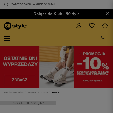
ZWROT DO 30 DNI. W KLUBIE DO 60 DNI.
×
Dołącz do Klubu 50 style
STRONA GŁÓWNA
MĘSKIE
MARKI
PUMA
PRODUKT NIEDOSTĘPNY