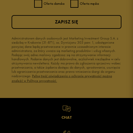
Oferta damska
Oferta męska
ZAPISZ SIĘ
Administratorem danych osobowych jest Marketing Investment Group S.A. z
siedzibą w Krakowie (31-871), os. Dywizjonu 303 paw. 1, udostępnione
powyżej dane będą przetwarzane w prawnie uzasadnionym interesie
administratora, za który uważa się marketing produktów i usług własnych.
Podając swój adres mailowy zgadzasz się na otrzymywanie informacji
handlowych. Podanie danych jest dobrowolne, aczkolwiek niezbędne w celu
otrzymywania newslettera. Każdy ma prawo do zgłoszenia sprzeciwu wobec
przetwarzania, a także żądania dostępu do danych, sprostowania, usunięcia
lub ograniczenia przetwarzania oraz prawo wniesienia skargi do organu
nadzorczego.
Pełną treść oświadczenia o ochronie prywatności można
znaleźć w Polityce prywatności.
CHAT