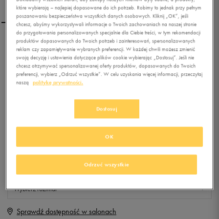
które wybierają – najlepiej dopasowane do ich potrzeb. Robimy to jednak przy pełnym
poszanowaniu bezpieczeństwa wszystkich danych osobowych. Kliknij „OK”, jeśli
chcesz, abyśmy wykorzystywali informacje o Twoich zachowaniach na naszej stronie
do przygotowania personalizowanych specjalnie dla Ciebie treści, w tym rekomendacji
produktów dopasowanych do Twoich potrzeb i zainteresowań, spersonalizowanych
PUMA CORSICA WMNS
reklam czy zapamiętywanie wybranych preferencji. W każdej chwili możesz zmienić
MID FUR
swoją decyzję i ustawienia dotyczące plików cookie wybierając „Dostosuj”. Jeśli nie
chcesz otrzymywać spersonalizowanej oferty produktów, dopasowanych do Twoich
preferencji, wybierz „Odrzuć wszystkie”. W celu uzyskania więcej informacji, przeczytaj
0.0
(
0
)
naszą
politykę prywatności.
79,99
zł
z Vat
+ 400 PKT W
KLUBIE 50 STYLE
Dostosuj
OK
Produkt niedostępny
Odrzuć wszystkie
Jeśli artykuł będzie ponownie dostępny, otrzymasz od nas powiadomienie.
Wybierz rozmiar
Sprawdź dostępność w salonach
Rozmiary EU
Rozmiary US