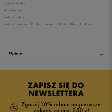
przelew zwykły
za pobraniem
płatność online
płatność odroczona Kup teraz zapłać za 30 dni z Klarną lub PayPo
Opinie
Produkt nie posiada recenzji
ZAPISZ SIĘ DO
NEWSLETTERA
Zgarnij 10% rabatu na pierwsze
zakupy za min. 250 zł