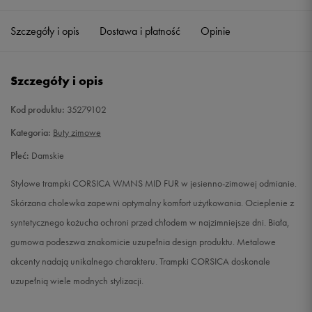
36
22,5 cm
Powiadom o dostępności
Szczegóły i opis
Dostawa i płatność
Opinie
37
23 cm
Powiadom o dostępności
Szczegóły i opis
37,5
23,5 cm
Powiadom o dostępności
Kod produktu:
35279102
38
24 cm
Powiadom o dostępności
Kategoria:
Buty zimowe
Płeć:
Damskie
38,5
24,5 cm
Powiadom o dostępności
Stylowe trampki CORSICA WMNS MID FUR w jesienno-zimowej odmianie.
39
25 cm
Powiadom o dostępności
Skórzana cholewka zapewni optymalny komfort użytkowania. Ocieplenie z
syntetycznego kożucha ochroni przed chłodem w najzimniejsze dni. Biała,
40,5
26 cm
Powiadom o dostępności
gumowa podeszwa znakomicie uzupełnia design produktu. Metalowe
akcenty nadają unikalnego charakteru. Trampki CORSICA doskonale
uzupełnią wiele modnych stylizacji.