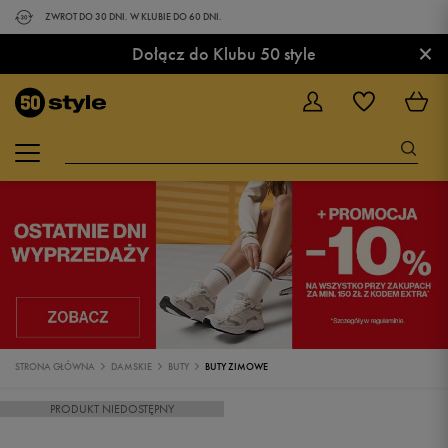
ZWROT DO 30 DNI. W KLUBIE DO 60 DNI.
×
Dołącz do Klubu 50 style
STRONA GŁÓWNA
DAMSKIE
BUTY
BUTY ZIMOWE
PRODUKT NIEDOSTĘPNY