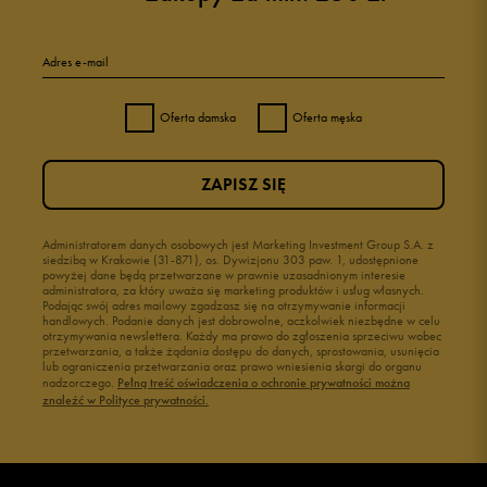
Adres e-mail
Oferta damska
Oferta męska
ZAPISZ SIĘ
Administratorem danych osobowych jest Marketing Investment Group S.A. z
siedzibą w Krakowie (31-871), os. Dywizjonu 303 paw. 1, udostępnione
powyżej dane będą przetwarzane w prawnie uzasadnionym interesie
administratora, za który uważa się marketing produktów i usług własnych.
Podając swój adres mailowy zgadzasz się na otrzymywanie informacji
handlowych. Podanie danych jest dobrowolne, aczkolwiek niezbędne w celu
otrzymywania newslettera. Każdy ma prawo do zgłoszenia sprzeciwu wobec
przetwarzania, a także żądania dostępu do danych, sprostowania, usunięcia
lub ograniczenia przetwarzania oraz prawo wniesienia skargi do organu
nadzorczego.
Pełną treść oświadczenia o ochronie prywatności można
znaleźć w Polityce prywatności.