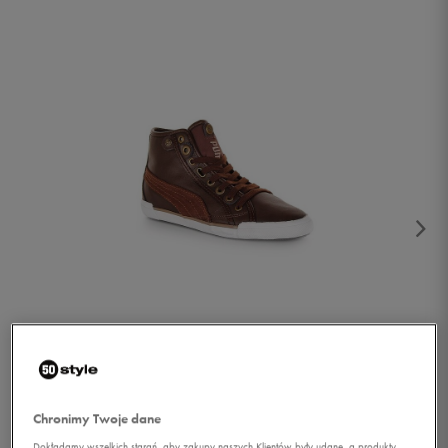
1/4
Chronimy Twoje dane
Dokładamy wszelkich starań, aby zakupy naszych Klientów były udane, a produkty,