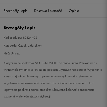
ONE SIZE
Powiadom o dostępności
Szczegóły i opis
Dostawa i płatność
Opinie
Szczegóły i opis
Kod produktu:
82824402
Kategoria:
Czapki z daszkiem
Płeć:
Unisex
Klasyczna bejsbolówka NO1 CAP WHITE od marki Puma. Przewiewna i
wytrzymała świetnie sprawdzi się podczas wyższych temperatur. Wykonanie
z wysokiej jakości bawełny zapewni optymalny komfort użytkowania.
Regulowana szerokość obwodu umożliwi idealne dopasowanie. Duże
logowanie podkreśli markę produktu. Klasyczna kolorystka znakomicie
uzupełni wiele luźniejszych stylizacji.