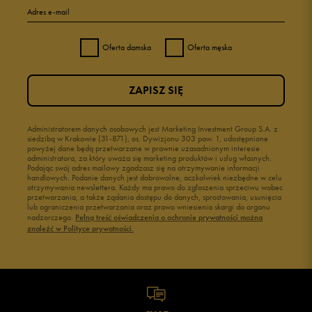
Adres e-mail
Oferta damska
Oferta męska
ZAPISZ SIĘ
Administratorem danych osobowych jest Marketing Investment Group S.A. z
siedzibą w Krakowie (31-871), os. Dywizjonu 303 paw. 1, udostępnione
powyżej dane będą przetwarzane w prawnie uzasadnionym interesie
administratora, za który uważa się marketing produktów i usług własnych.
Podając swój adres mailowy zgadzasz się na otrzymywanie informacji
handlowych. Podanie danych jest dobrowolne, aczkolwiek niezbędne w celu
otrzymywania newslettera. Każdy ma prawo do zgłoszenia sprzeciwu wobec
przetwarzania, a także żądania dostępu do danych, sprostowania, usunięcia
lub ograniczenia przetwarzania oraz prawo wniesienia skargi do organu
nadzorczego.
Pełną treść oświadczenia o ochronie prywatności można
znaleźć w Polityce prywatności.