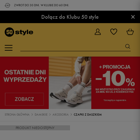
ZWROT DO 30 DNI. W KLUBIE DO 60 DNI.
×
Dołącz do Klubu 50 style
STRONA GŁÓWNA
DAMSKIE
AKCESORIA
CZAPKI Z DASZKIEM
PRODUKT NIEDOSTĘPNY