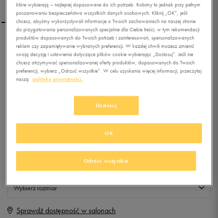
które wybierają – najlepiej dopasowane do ich potrzeb. Robimy to jednak przy pełnym
poszanowaniu bezpieczeństwa wszystkich danych osobowych. Kliknij „OK”, jeśli
chcesz, abyśmy wykorzystywali informacje o Twoich zachowaniach na naszej stronie
do przygotowania personalizowanych specjalnie dla Ciebie treści, w tym rekomendacji
produktów dopasowanych do Twoich potrzeb i zainteresowań, spersonalizowanych
PUMA CZAPKA PUMA NO1
reklam czy zapamiętywanie wybranych preferencji. W każdej chwili możesz zmienić
CAP WHITE
swoją decyzję i ustawienia dotyczące plików cookie wybierając „Dostosuj”. Jeśli nie
chcesz otrzymywać spersonalizowanej oferty produktów, dopasowanych do Twoich
preferencji, wybierz „Odrzuć wszystkie”. W celu uzyskania więcej informacji, przeczytaj
0.0
(
0
)
naszą
politykę prywatności.
19,99
zł
z Vat
Dostosuj
+ 100 PKT W
KLUBIE 50 STYLE
OK
Produkt niedostępny
Odrzuć wszystkie
Jeśli artykuł będzie ponownie dostępny, otrzymasz od nas powiadomienie.
Wybierz rozmiar
Sprawdź dostępność w salonach
Rozmiary EU
Rozmiary US