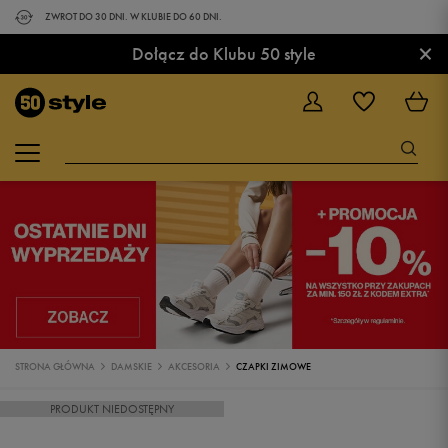
ZWROT DO 30 DNI. W KLUBIE DO 60 DNI.
×
Dołącz do Klubu 50 style
STRONA GŁÓWNA
DAMSKIE
AKCESORIA
CZAPKI ZIMOWE
PRODUKT NIEDOSTĘPNY