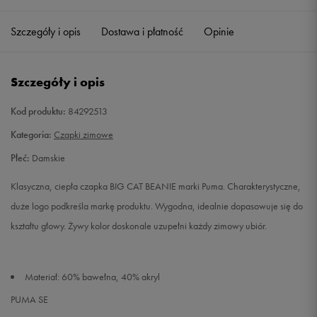
Szczegóły i opis
Dostawa i płatność
Opinie
Szczegóły i opis
Kod produktu:
84292513
Kategoria:
Czapki zimowe
Płeć:
Damskie
Klasyczna, ciepła czapka BIG CAT BEANIE marki Puma. Charakterystyczne,
duże logo podkreśla markę produktu. Wygodna, idealnie dopasowuje się do
kształtu głowy. Żywy kolor doskonale uzupełni każdy zimowy ubiór.
Materiał: 60% bawełna, 40% akryl
PUMA SE