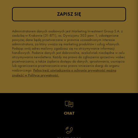
ZAPISZ SIĘ
Administratorem danych osobowych jest Marketing Investment Group S.A. z
siedzibą w Krakowie (31-871), os. Dywizjonu 303 paw. 1, udostępnione
powyżej dane będą przetwarzane w prawnie uzasadnionym interesie
administratora, za który uważa się marketing produktów i usług własnych.
Podając swój adres mailowy zgadzasz się na otrzymywanie informacji
handlowych. Podanie danych jest dobrowolne, aczkolwiek niezbędne w celu
otrzymywania newslettera. Każdy ma prawo do zgłoszenia sprzeciwu wobec
przetwarzania, a także żądania dostępu do danych, sprostowania, usunięcia
lub ograniczenia przetwarzania oraz prawo wniesienia skargi do organu
nadzorczego.
Pełną treść oświadczenia o ochronie prywatności można
znaleźć w Polityce prywatności.
CHAT