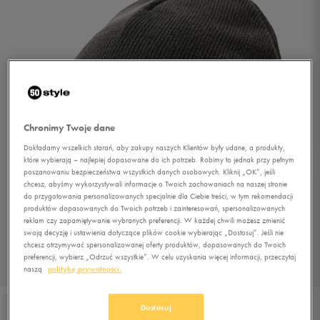
Chronimy Twoje dane
Dokładamy wszelkich starań, aby zakupy naszych Klientów były udane, a produkty,
które wybierają – najlepiej dopasowane do ich potrzeb. Robimy to jednak przy pełnym
poszanowaniu bezpieczeństwa wszystkich danych osobowych. Kliknij „OK”, jeśli
chcesz, abyśmy wykorzystywali informacje o Twoich zachowaniach na naszej stronie
do przygotowania personalizowanych specjalnie dla Ciebie treści, w tym rekomendacji
produktów dopasowanych do Twoich potrzeb i zainteresowań, spersonalizowanych
reklam czy zapamiętywanie wybranych preferencji. W każdej chwili możesz zmienić
swoją decyzję i ustawienia dotyczące plików cookie wybierając „Dostosuj”. Jeśli nie
chcesz otrzymywać spersonalizowanej oferty produktów, dopasowanych do Twoich
preferencji, wybierz „Odrzuć wszystkie”. W celu uzyskania więcej informacji, przeczytaj
naszą
politykę prywatności.
1/3
Dostosuj