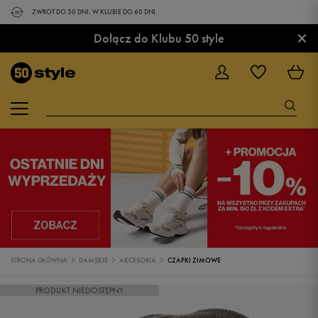
ZWROT DO 30 DNI. W KLUBIE DO 60 DNI.
×
Dołącz do Klubu 50 style
STRONA GŁÓWNA
DAMSKIE
AKCESORIA
CZAPKI ZIMOWE
PRODUKT NIEDOSTĘPNY