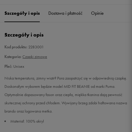
Szczegóły i opis
Dostawa i płatność
Opinie
Szczegóły i opis
Kod produktu:
2283001
Kategoria:
Czapki zimowe
Płeć:
Unisex
Niska temperatura, zimny wiatr? Pora zaopatrzyć się w odpowiednią czapkę.
Doskonałym wyborem będzie model MID FIT BEANIE od marki Puma.
Optymalnie dopasowany fason oraz ciepła, miękka tkanina dają pewność
skutecznej ochrony przed chłodem. Wywijany brzeg zdobi haftowana nazwa
brandu oraz logowana metka.
Materiał: 100% akryl