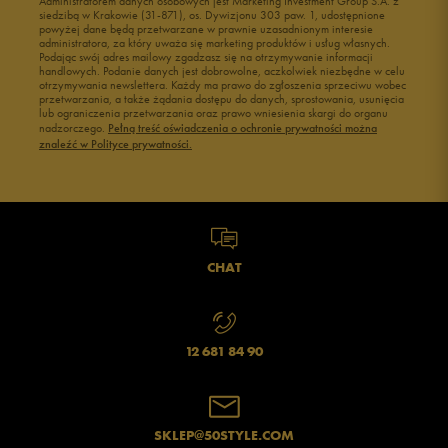
Administratorem danych osobowych jest Marketing Investment Group S.A. z
siedzibą w Krakowie (31-871), os. Dywizjonu 303 paw. 1, udostępnione
powyżej dane będą przetwarzane w prawnie uzasadnionym interesie
administratora, za który uważa się marketing produktów i usług własnych.
Podając swój adres mailowy zgadzasz się na otrzymywanie informacji
handlowych. Podanie danych jest dobrowolne, aczkolwiek niezbędne w celu
otrzymywania newslettera. Każdy ma prawo do zgłoszenia sprzeciwu wobec
przetwarzania, a także żądania dostępu do danych, sprostowania, usunięcia
lub ograniczenia przetwarzania oraz prawo wniesienia skargi do organu
nadzorczego.
Pełną treść oświadczenia o ochronie prywatności można
znaleźć w Polityce prywatności.
CHAT
12 681 84 90
SKLEP@50STYLE.COM