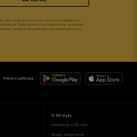
wyżej dane będą przetwarzane w prawnie uzasadnionym
i handlowych. Podanie danych jest dobrowolne, aczkolwiek
owania, usunięcia lub ograniczenia przetwarzania oraz
Pobierz aplikację
O 50 style
Informacje o 50 style
Sklepy stacjonarne