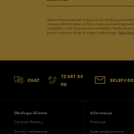
Administratorem danych osobowych jest Marketing Investme
interesie administratora, za który uważa się marketing pro
niezbędne w celu otrzymywania newslettera. Każdy ma prawo
prawo wniesienia skargi do organu nadzorczego.
Pełną treś
12 681 84
CHAT
SKLEP@50
90
Obsługa klienta
Informacje
Centrum Pomocy
Promocje
Zwroty i reklamacje
Karta podarunkowa