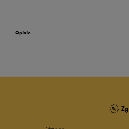
Opinie
Produkt nie posia
Zg
Adres e-mail