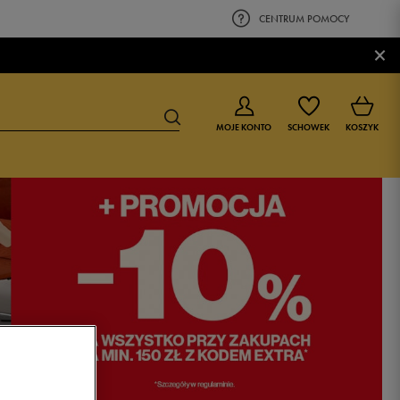
CENTRUM POMOCY
×
MOJE KONTO
SCHOWEK
KOSZYK
BUTY DLA CHŁOPCA
BUTY DLA DZIEWCZYNKI
0-4 lat
0-4 lat
4-8 lat
4-8 lat
9-16 lat
9-16 lat