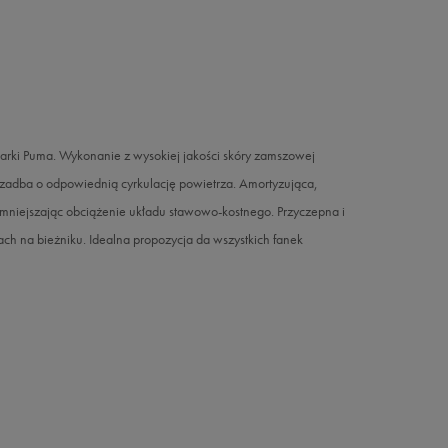
i Puma. Wykonanie z wysokiej jakości skóry zamszowej
 zadba o odpowiednią cyrkulację powietrza. Amortyzująca,
u zmniejszając obciążenie układu stawowo-kostnego. Przyczepna i
h na bieżniku. Idealna propozycja da wszystkich fanek