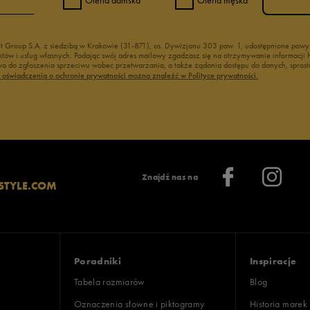
nt Group S.A. z siedzibą w Krakowie (31-871), os. Dywizjonu 303 paw. 1, udostępnione po
duktów i usług własnych. Podając swój adres mailowy zgadzasz się na otrzymywanie informacj
 do zgłoszenia sprzeciwu wobec przetwarzania, a także żądania dostępu do danych, sprost
ć oświadczenia o ochronie prywatności można znaleźć w Polityce prywatności.
Znajdź nas na
STYLE.COM
Poradniki
Inspiracje
Tabela rozmiarów
Blog
Oznaczenia słowne i piktogramy
Historia marek