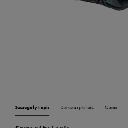
Skechers
Timberland
Umbro
Under Armour
Up8
U.S. Polo ASSN.
Vans
Szczegóły i opis
Dostawa i płatność
Opinie