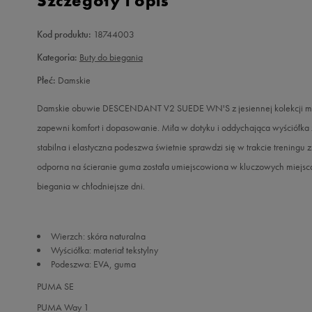
Szczegóły i opis
Kod produktu:
18744003
Kategoria:
Buty do biegania
Płeć:
Damskie
Damskie obuwie DESCENDANT V2 SUEDE WN'S z jesiennej kolekcji mark
zapewni komfort i dopasowanie. Miła w dotyku i oddychająca wyściółka
stabilna i elastyczna podeszwa świetnie sprawdzi się w trakcie trening
odporna na ścieranie guma została umiejscowiona w kluczowych miejscac
biegania w chłodniejsze dni.
Wierzch: skóra naturalna
Wyściółka: materiał tekstylny
Podeszwa: EVA, guma
PUMA SE
PUMA Way 1