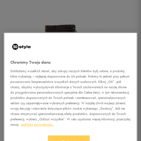
Chronimy Twoje dane
Dokładamy wszelkich starań, aby zakupy naszych Klientów były udane, a produkty,
które wybierają – najlepiej dopasowane do ich potrzeb. Robimy to jednak przy pełnym
poszanowaniu bezpieczeństwa wszystkich danych osobowych. Kliknij „OK”, jeśli
chcesz, abyśmy wykorzystywali informacje o Twoich zachowaniach na naszej stronie
do przygotowania personalizowanych specjalnie dla Ciebie treści, w tym rekomendacji
produktów dopasowanych do Twoich potrzeb i zainteresowań, spersonalizowanych
reklam czy zapamiętywanie wybranych preferencji. W każdej chwili możesz zmienić
swoją decyzję i ustawienia dotyczące plików cookie wybierając „Dostosuj”. Jeśli nie
chcesz otrzymywać spersonalizowanej oferty produktów, dopasowanych do Twoich
1/4
preferencji, wybierz „Odrzuć wszystkie”. W celu uzyskania więcej informacji, przeczytaj
naszą
politykę prywatności.