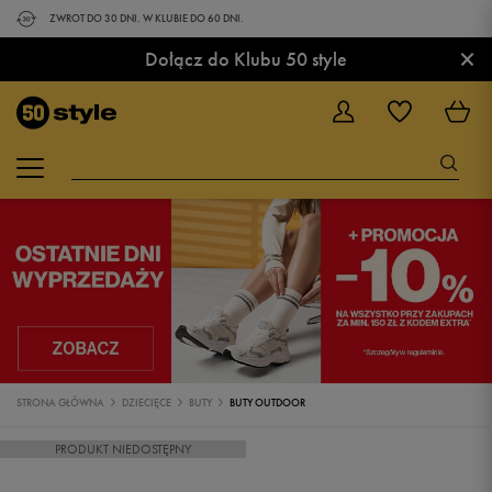
ZWROT DO 30 DNI. W KLUBIE DO 60 DNI.
×
Dołącz do Klubu 50 style
STRONA GŁÓWNA
DZIECIĘCE
BUTY
BUTY OUTDOOR
PRODUKT NIEDOSTĘPNY