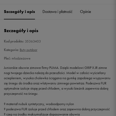
35
21,5 cm
Powiadom o dostępności
Szczegóły i opis
Dostawa i płatność
Opinie
35,5
22 cm
Powiadom o dostępności
Szczegóły i opis
36
22,5 cm
Powiadom o dostępności
Kod produktu:
35363403
37
23 cm
Powiadom o dostępności
Kategoria:
Buty outdoor
Płeć:
młodzieżowe
37,5
23,5 cm
Powiadom o dostępności
Juniorskie obuwie zimowe firmy PUMA. Dzięki modelowi GRIP X JR zimne
nogi twojego dziecka należą do przeszłości. Model w całości wyściełany
38
24 cm
Powiadom o dostępności
ociepleniem, wysoka cholewka ściągana na gumkę zapobiega wsypywaniu
się śniegu do środka oraz wlatywaniu zimnego powietrza. Podeszwa FUR
38,5
24,5 cm
Powiadom o dostępności
optymalnie izoluje stopę przed chłodem, a wysoki bieżnik zapewnia dobrą
przyczepność na śniegu.
39
25 cm
Powiadom o dostępności
? materiał nubuk syntetyczny, wodoodporny nylon
? podeszwa FUR izoluje przed chłodem oraz zapewnia dobrą przyczepność
? rzep na środku maksymalizuje dopasowanie obuwia