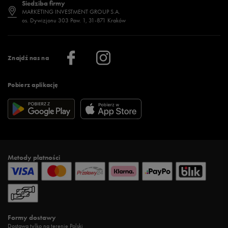
Siedziba firmy
Jak wybrać buty na zimę?
Stylizacje damskie
Sklepy stacjonarne
MARKETING INVESTMENT GROUP S.A.
os. Dywizjonu 303 Paw. 1, 31-871 Kraków
Więcej >
Klub 50 style
Regulamin sklepu 50 style
Praca
Regulamin aplikacji 50 style
Informacje o firmie
Więcej regulaminów >
Znajdź nas na
Pobierz aplikację
Metody płatności
Formy dostawy
Dostawa tylko na terenie Polski