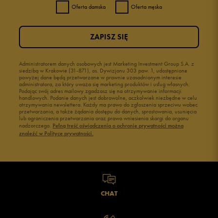
Oferta damska
Oferta męska
ZAPISZ SIĘ
Administratorem danych osobowych jest Marketing Investment Group S.A. z
siedzibą w Krakowie (31-871), os. Dywizjonu 303 paw. 1, udostępnione
powyżej dane będą przetwarzane w prawnie uzasadnionym interesie
administratora, za który uważa się marketing produktów i usług własnych.
Podając swój adres mailowy zgadzasz się na otrzymywanie informacji
handlowych. Podanie danych jest dobrowolne, aczkolwiek niezbędne w celu
otrzymywania newslettera. Każdy ma prawo do zgłoszenia sprzeciwu wobec
przetwarzania, a także żądania dostępu do danych, sprostowania, usunięcia
lub ograniczenia przetwarzania oraz prawo wniesienia skargi do organu
nadzorczego.
Pełną treść oświadczenia o ochronie prywatności można
znaleźć w Polityce prywatności.
CHAT