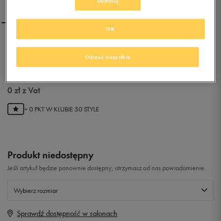
Dostosuj
OK
PUMA GRIP X JR
Odrzuć wszystkie
0.0
(
0
)
0
zł
z Vat
+ 0 PKT W
KLUBIE 50 STYLE
Produkt niedostępny
Jeśli artykuł będzie ponownie dostępny, otrzymasz od nas powiadomienie.
Wybierz rozmiar
Sprawdź dostępność w salonach
Rozmiary EU
Rozmiary US