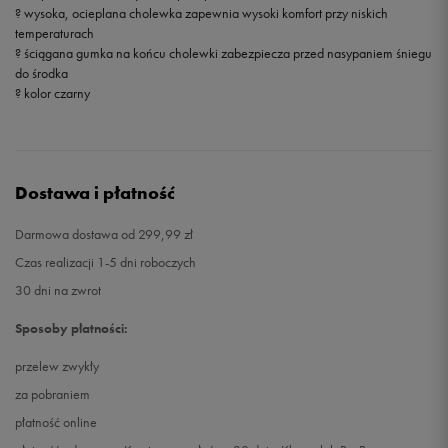
? wysoka, ocieplana cholewka zapewnia wysoki komfort przy niskich
temperaturach
? ściągana gumka na końcu cholewki zabezpiecza przed nasypaniem śniegu
do środka
? kolor czarny
Dostawa i płatność
Darmowa dostawa od 299,99 zł
Czas realizacji 1-5 dni roboczych
30 dni na zwrot
Sposoby płatności:
przelew zwykły
za pobraniem
płatność online