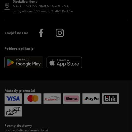
Siedziba firmy
Jak wybrać buty na zimę?
Stylizacje damskie
Sklepy stacjonarne
MARKETING INVESTMENT GROUP S.A.
os. Dywizjonu 303 Paw. 1, 31-871 Kraków
Więcej >
Klub 50 style
Regulamin sklepu 50 style
Praca
Regulamin aplikacji 50 style
Informacje o firmie
Więcej regulaminów >
Znajdź nas na
Pobierz aplikację
Metody płatności
Formy dostawy
Dostawa tylko na terenie Polski