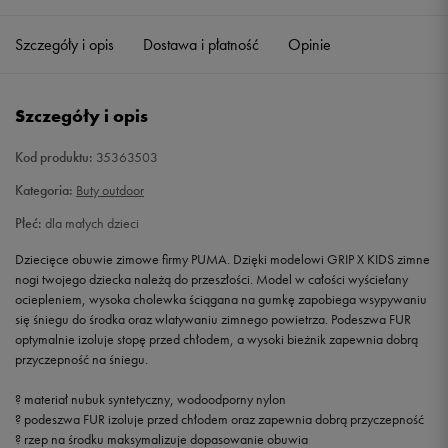
19
12,5 cm
Powiadom o dostępności
Szczegóły i opis
Dostawa i płatność
Opinie
20
13 cm
Powiadom o dostępności
Szczegóły i opis
21
13,5 cm
Powiadom o dostępności
Kod produktu:
35363503
22
14 cm
Powiadom o dostępności
Kategoria:
Buty outdoor
Płeć:
dla małych dzieci
23
14,5 cm
Powiadom o dostępności
Dziecięce obuwie zimowe firmy PUMA. Dzięki modelowi GRIP X KIDS zimne
nogi twojego dziecka należą do przeszłości. Model w całości wyściełany
24
15 cm
Powiadom o dostępności
ociepleniem, wysoka cholewka ściągana na gumkę zapobiega wsypywaniu
się śniegu do środka oraz wlatywaniu zimnego powietrza. Podeszwa FUR
optymalnie izoluje stopę przed chłodem, a wysoki bieżnik zapewnia dobrą
25
15,5 cm
Powiadom o dostępności
przyczepność na śniegu.
26
16 cm
Powiadom o dostępności
? materiał nubuk syntetyczny, wodoodporny nylon
? podeszwa FUR izoluje przed chłodem oraz zapewnia dobrą przyczepność
? rzep na środku maksymalizuje dopasowanie obuwia
27
16,5 cm
Powiadom o dostępności