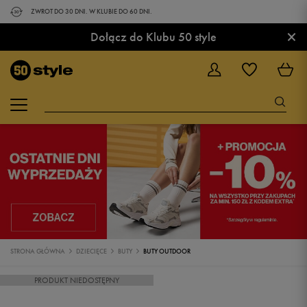
ZWROT DO 30 DNI. W KLUBIE DO 60 DNI.
×
Dołącz do Klubu 50 style
STRONA GŁÓWNA
DZIECIĘCE
BUTY
BUTY OUTDOOR
PRODUKT NIEDOSTĘPNY