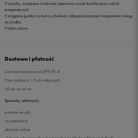
? wysoka, ocieplana cholewka zapewnia wysoki komfort przy niskich
temperaturach
27,5
16,5 cm
Powiadom o dostępności
? ściągana gumka na końcu cholewki zabezpiecza przed nasypaniem śniegu
do środka
? kolor czarny
28
17 cm
Powiadom o dostępności
28,5
17,5 cm
Powiadom o dostępności
Dostawa i płatność
29
17,5 cm
Powiadom o dostępności
Darmowa dostawa od 299,99 zł
30
18 cm
Powiadom o dostępności
Czas realizacji 1-5 dni roboczych
30 dni na zwrot
31
18,5 cm
Powiadom o dostępności
Sposoby płatności:
31,5
18,7 cm
Powiadom o dostępności
przelew zwykły
za pobraniem
32
19 cm
Powiadom o dostępności
płatność online