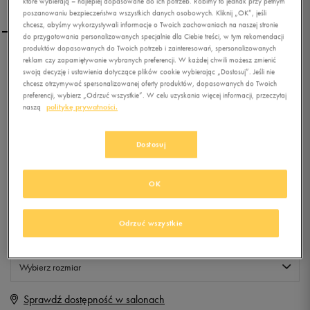
które wybierają – najlepiej dopasowane do ich potrzeb. Robimy to jednak przy pełnym
poszanowaniu bezpieczeństwa wszystkich danych osobowych. Kliknij „OK”, jeśli
chcesz, abyśmy wykorzystywali informacje o Twoich zachowaniach na naszej stronie
do przygotowania personalizowanych specjalnie dla Ciebie treści, w tym rekomendacji
produktów dopasowanych do Twoich potrzeb i zainteresowań, spersonalizowanych
reklam czy zapamiętywanie wybranych preferencji. W każdej chwili możesz zmienić
PUMA GRIP X KIDS
swoją decyzję i ustawienia dotyczące plików cookie wybierając „Dostosuj”. Jeśli nie
chcesz otrzymywać spersonalizowanej oferty produktów, dopasowanych do Twoich
preferencji, wybierz „Odrzuć wszystkie”. W celu uzyskania więcej informacji, przeczytaj
naszą
politykę prywatności.
0.0
(
0
)
50
zł
z Vat
Dostosuj
+ 250 PKT W
KLUBIE 50 STYLE
OK
Produkt niedostępny
Odrzuć wszystkie
Jeśli artykuł będzie ponownie dostępny, otrzymasz od nas powiadomienie.
Wybierz rozmiar
Sprawdź dostępność w salonach
Rozmiary EU
Rozmiary US