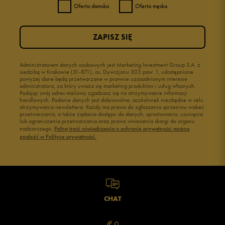
Oferta damska
Oferta męska
ZAPISZ SIĘ
Administratorem danych osobowych jest Marketing Investment Group S.A. z
siedzibą w Krakowie (31-871), os. Dywizjonu 303 paw. 1, udostępnione
powyżej dane będą przetwarzane w prawnie uzasadnionym interesie
administratora, za który uważa się marketing produktów i usług własnych.
Podając swój adres mailowy zgadzasz się na otrzymywanie informacji
handlowych. Podanie danych jest dobrowolne, aczkolwiek niezbędne w celu
otrzymywania newslettera. Każdy ma prawo do zgłoszenia sprzeciwu wobec
przetwarzania, a także żądania dostępu do danych, sprostowania, usunięcia
lub ograniczenia przetwarzania oraz prawo wniesienia skargi do organu
nadzorczego.
Pełną treść oświadczenia o ochronie prywatności można
znaleźć w Polityce prywatności.
CHAT