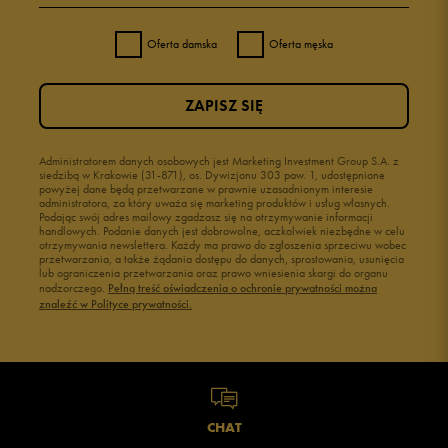
4
0%
Oferta damska
Oferta męska
3
0%
ZAPISZ SIĘ
2
0%
1
Administratorem danych osobowych jest Marketing Investment Group S.A. z
0%
siedzibą w Krakowie (31-871), os. Dywizjonu 303 paw. 1, udostępnione
powyżej dane będą przetwarzane w prawnie uzasadnionym interesie
administratora, za który uważa się marketing produktów i usług własnych.
Podając swój adres mailowy zgadzasz się na otrzymywanie informacji
handlowych. Podanie danych jest dobrowolne, aczkolwiek niezbędne w celu
otrzymywania newslettera. Każdy ma prawo do zgłoszenia sprzeciwu wobec
przetwarzania, a także żądania dostępu do danych, sprostowania, usunięcia
lub ograniczenia przetwarzania oraz prawo wniesienia skargi do organu
Jak zbieramy opinie?
nadzorczego.
Pełną treść oświadczenia o ochronie prywatności można
znaleźć w Polityce prywatności.
Opinie klientów
Wyczyść
Szukaj
CHAT