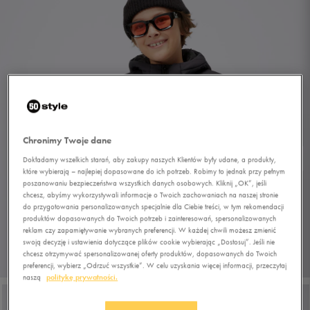
Chronimy Twoje dane
Dokładamy wszelkich starań, aby zakupy naszych Klientów były udane, a produkty,
które wybierają – najlepiej dopasowane do ich potrzeb. Robimy to jednak przy pełnym
poszanowaniu bezpieczeństwa wszystkich danych osobowych. Kliknij „OK”, jeśli
chcesz, abyśmy wykorzystywali informacje o Twoich zachowaniach na naszej stronie
do przygotowania personalizowanych specjalnie dla Ciebie treści, w tym rekomendacji
produktów dopasowanych do Twoich potrzeb i zainteresowań, spersonalizowanych
reklam czy zapamiętywanie wybranych preferencji. W każdej chwili możesz zmienić
swoją decyzję i ustawienia dotyczące plików cookie wybierając „Dostosuj”. Jeśli nie
chcesz otrzymywać spersonalizowanej oferty produktów, dopasowanych do Twoich
1/5
preferencji, wybierz „Odrzuć wszystkie”. W celu uzyskania więcej informacji, przeczytaj
naszą
politykę prywatności.