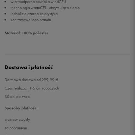
wiatroodporna powłoka windCELL
technologia warmCELL utrzymująca ciepło
jednolicie czarna kolorystyka
kontrastowe logo brandu
Materiał: 100% poliester
Dostawa i płatność
Darmowa dostawa od 299,99 zł
Czas realizacji 1-5 dni roboczych
30 dni na zwrot
Sposoby płatności:
przelew zwykły
za pobraniem