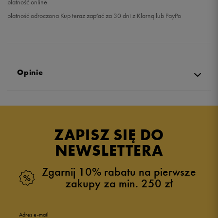
płatność online
płatność odroczona Kup teraz zapłać za 30 dni z Klarną lub PayPo
Opinie
5.0
opinii klientów
6
z całego okresu
ZAPISZ SIĘ DO
zebranych i zweryfikowanych przez
NEWSLETTERA
Zgarnij 10% rabatu na pierwsze
zakupy za min. 250 zł
5
100%
Adres e-mail