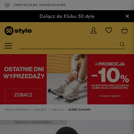
ZWROT DO 30 DNI. W KLUBIE DO 60 DNI.
×
Dołącz do Klubu 50 style
STRONA GŁÓWNA
DZIECIĘCE
UBRANIA
KURTKI ZIMOWE
PRODUKT NIEDOSTĘPNY