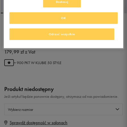
Dostosuj
OK
PUMA KURTKA ESS
HOODED PADDED
Odrzuć wszystkie
5.0
(
6
)
179,99
zł
z Vat
+ 900 PKT W
KLUBIE 50 STYLE
Produkt niedostępny
Jeśli artykuł będzie ponownie dostępny, otrzymasz od nas powiadomienie.
Wybierz rozmiar
Sprawdź dostępność w salonach
Rozmiary EU
Rozmiary US