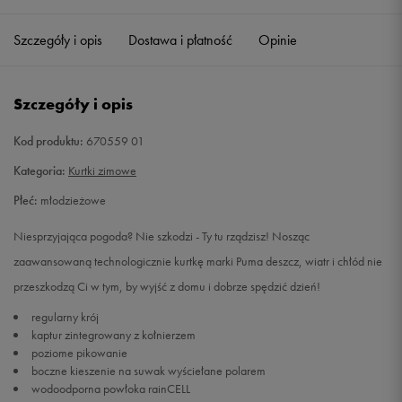
128
Powiadom o dostępności
Szczegóły i opis
Dostawa i płatność
Opinie
140
Powiadom o dostępności
Szczegóły i opis
152
Powiadom o dostępności
Kod produktu:
670559 01
164
Powiadom o dostępności
Kategoria:
Kurtki zimowe
Płeć:
młodzieżowe
Niesprzyjająca pogoda? Nie szkodzi - Ty tu rządzisz! Nosząc
zaawansowaną technologicznie kurtkę marki Puma deszcz, wiatr i chłód nie
przeszkodzą Ci w tym, by wyjść z domu i dobrze spędzić dzień!
regularny krój
kaptur zintegrowany z kołnierzem
poziome pikowanie
boczne kieszenie na suwak wyściełane polarem
wodoodporna powłoka rainCELL