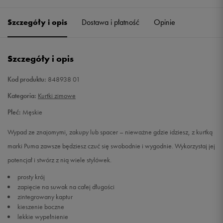
Szczegóły i opis
Dostawa i płatność
Opinie
M
Powiadom o dostępności
L
Powiadom o dostępności
Szczegóły i opis
XL
Powiadom o dostępności
Kod produktu:
848938 01
Kategoria:
Kurtki zimowe
XXL
Powiadom o dostępności
Płeć:
Męskie
Wypad ze znajomymi, zakupy lub spacer – nieważne gdzie idziesz, z kurtką
marki Puma zawsze będziesz czuć się swobodnie i wygodnie. Wykorzystaj jej
potencjał i stwórz z nią wiele stylówek.
prosty krój
zapięcie na suwak na całej długości
zintegrowany kaptur
kieszenie boczne
lekkie wypełnienie