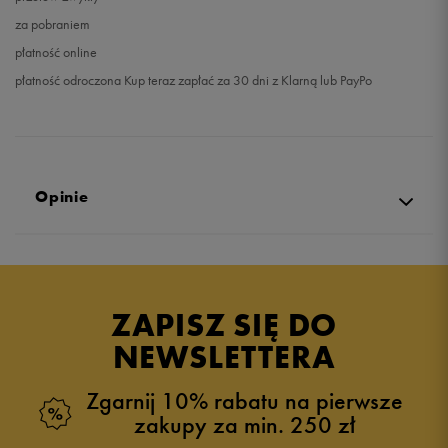
za pobraniem
płatność online
płatność odroczona Kup teraz zapłać za 30 dni z Klarną lub PayPo
Opinie
5.0
opinii klientów
48
z całego okresu
ZAPISZ SIĘ DO
zebranych i zweryfikowanych przez
NEWSLETTERA
Zgarnij 10% rabatu na pierwsze
zakupy za min. 250 zł