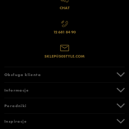
CHAT
Jak zbieramy opinie?
12 681 84 90
Opinie klientów
Wyczyść
Szukaj
SKLEP@50STYLE.COM
Obsługa klienta
Centrum Pomocy
Informacje
Zwroty i reklamacje
Formy i koszty dostawy
Promocje
Poradniki
Formy płatności
Karta podarunkowa
Czas realizacji zamówienia
Newsletter
Tabela rozmiarów
Inspiracje
Bezpieczne zakupy (SSL)
Oznaczenia słowne i piktogramy