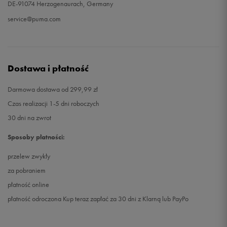
DE-91074 Herzogenaurach, Germany
service@puma.com
Dostawa i płatność
Darmowa dostawa od 299,99 zł
Czas realizacji 1-5 dni roboczych
30 dni na zwrot
Sposoby płatności:
przelew zwykły
za pobraniem
płatność online
płatność odroczona Kup teraz zapłać za 30 dni z Klarną lub PayPo