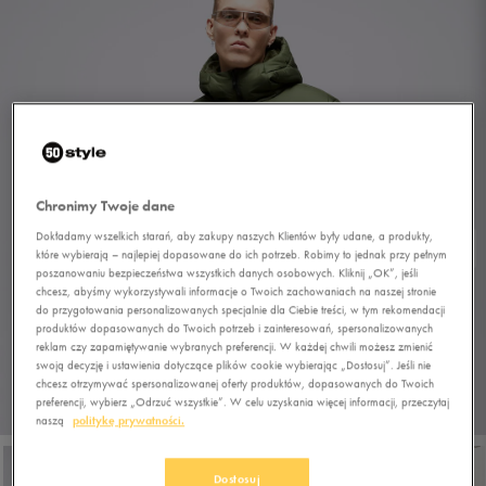
Chronimy Twoje dane
Dokładamy wszelkich starań, aby zakupy naszych Klientów były udane, a produkty,
które wybierają – najlepiej dopasowane do ich potrzeb. Robimy to jednak przy pełnym
poszanowaniu bezpieczeństwa wszystkich danych osobowych. Kliknij „OK”, jeśli
chcesz, abyśmy wykorzystywali informacje o Twoich zachowaniach na naszej stronie
do przygotowania personalizowanych specjalnie dla Ciebie treści, w tym rekomendacji
produktów dopasowanych do Twoich potrzeb i zainteresowań, spersonalizowanych
reklam czy zapamiętywanie wybranych preferencji. W każdej chwili możesz zmienić
swoją decyzję i ustawienia dotyczące plików cookie wybierając „Dostosuj”. Jeśli nie
chcesz otrzymywać spersonalizowanej oferty produktów, dopasowanych do Twoich
preferencji, wybierz „Odrzuć wszystkie”. W celu uzyskania więcej informacji, przeczytaj
1/5
naszą
politykę prywatności.
Dostosuj