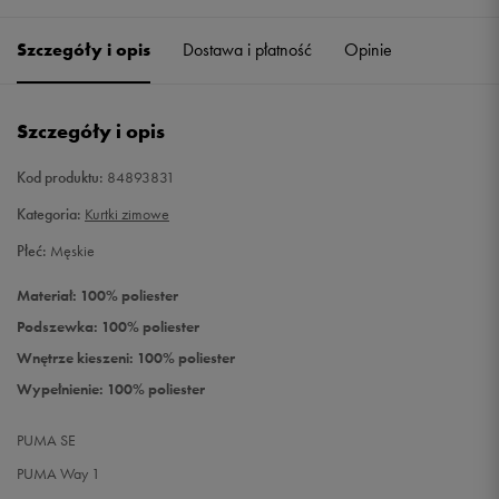
Szczegóły i opis
Dostawa i płatność
Opinie
M
Powiadom o dostępności
L
Powiadom o dostępności
Szczegóły i opis
XL
Powiadom o dostępności
Kod produktu:
84893831
Kategoria:
Kurtki zimowe
Płeć:
Męskie
Materiał: 100% poliester
Podszewka: 100% poliester
Wnętrze kieszeni: 100% poliester
Wypełnienie: 100% poliester
PUMA SE
PUMA Way 1