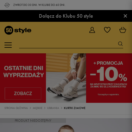
ZWROT DO 30 DNI. W KLUBIE DO 60 DNI.
×
Dołącz do Klubu 50 style
STRONA GŁÓWNA
MĘSKIE
UBRANIA
KURTKI ZIMOWE
PRODUKT NIEDOSTĘPNY