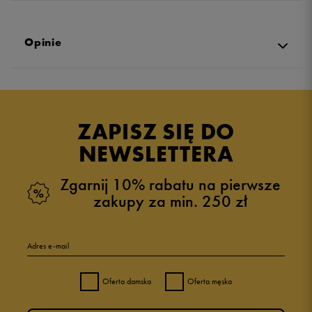
Opinie
5.0
opinii klientów
48
z całego okresu
ZAPISZ SIĘ DO
zebranych i zweryfikowanych przez
NEWSLETTERA
Zgarnij 10% rabatu na pierwsze
zakupy za min. 250 zł
5
98%
Adres e-mail
4
2%
Oferta damska
Oferta męska
3
0%