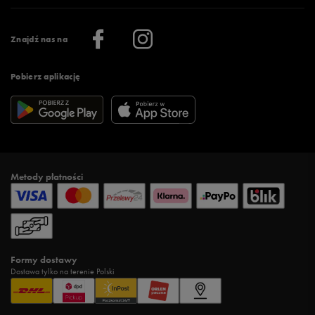
Praca
Regulamin aplikacji 50 style
Informacje o firmie
Więcej regulaminów >
Znajdź nas na
Pobierz aplikację
Metody płatności
Formy dostawy
Dostawa tylko na terenie Polski