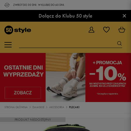
ZWROT DO 30 DNI. W KLUBIE DO 60 DNI.
×
Dołącz do Klubu 50 style
STRONA GŁÓWNA
DAMSKIE
AKCESORIA
PLECAKI
PRODUKT NIEDOSTĘPNY