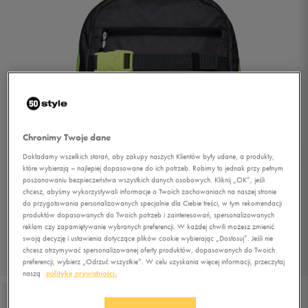
Chronimy Twoje dane
Dokładamy wszelkich starań, aby zakupy naszych Klientów były udane, a produkty,
które wybierają – najlepiej dopasowane do ich potrzeb. Robimy to jednak przy pełnym
poszanowaniu bezpieczeństwa wszystkich danych osobowych. Kliknij „OK”, jeśli
chcesz, abyśmy wykorzystywali informacje o Twoich zachowaniach na naszej stronie
do przygotowania personalizowanych specjalnie dla Ciebie treści, w tym rekomendacji
produktów dopasowanych do Twoich potrzeb i zainteresowań, spersonalizowanych
reklam czy zapamiętywanie wybranych preferencji. W każdej chwili możesz zmienić
swoją decyzję i ustawienia dotyczące plików cookie wybierając „Dostosuj”. Jeśli nie
chcesz otrzymywać spersonalizowanej oferty produktów, dopasowanych do Twoich
1/4
preferencji, wybierz „Odrzuć wszystkie”. W celu uzyskania więcej informacji, przeczytaj
naszą
politykę prywatności.