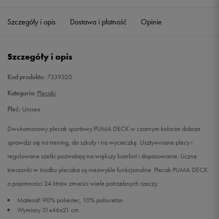
Szczegóły i opis
Dostawa i płatność
Opinie
Szczegóły i opis
Kod produktu:
7339320
Kategoria:
Plecaki
Płeć:
Unisex
Dwukomorowy plecak sportowy PUMA DECK w czarnym kolorze dobrze
sprawdzi się na trening, do szkoły i na wycieczkę. Usztywniane plecy i
regulowane szelki pozwalają na większy komfort i dopasowanie. Liczne
kieszonki w środku plecaka są niezwykle funkcjonalne. Plecak PUMA DECK
o pojemności 24 litrów zmieści wiele potrzebnych rzeczy.
Materiał: 90% poliester, 10% poliuretan
Wymiary:31x46x21 cm