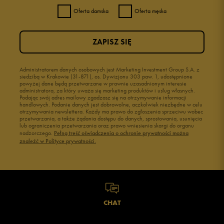
Oferta damska
Oferta męska
ZAPISZ SIĘ
Administratorem danych osobowych jest Marketing Investment Group S.A. z
siedzibą w Krakowie (31-871), os. Dywizjonu 303 paw. 1, udostępnione
powyżej dane będą przetwarzane w prawnie uzasadnionym interesie
administratora, za który uważa się marketing produktów i usług własnych.
Podając swój adres mailowy zgadzasz się na otrzymywanie informacji
handlowych. Podanie danych jest dobrowolne, aczkolwiek niezbędne w celu
otrzymywania newslettera. Każdy ma prawo do zgłoszenia sprzeciwu wobec
przetwarzania, a także żądania dostępu do danych, sprostowania, usunięcia
lub ograniczenia przetwarzania oraz prawo wniesienia skargi do organu
nadzorczego.
Pełną treść oświadczenia o ochronie prywatności można
znaleźć w Polityce prywatności.
CHAT