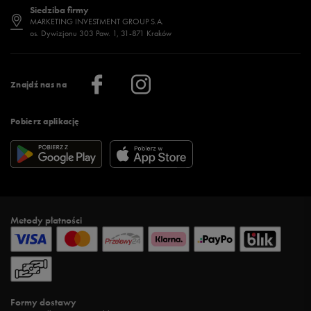
Siedziba firmy
Jak wybrać buty na zimę?
Stylizacje damskie
Sklepy stacjonarne
MARKETING INVESTMENT GROUP S.A.
os. Dywizjonu 303 Paw. 1, 31-871 Kraków
Więcej >
Klub 50 style
Regulamin sklepu 50 style
Praca
Regulamin aplikacji 50 style
Informacje o firmie
Więcej regulaminów >
Znajdź nas na
Pobierz aplikację
Metody płatności
Formy dostawy