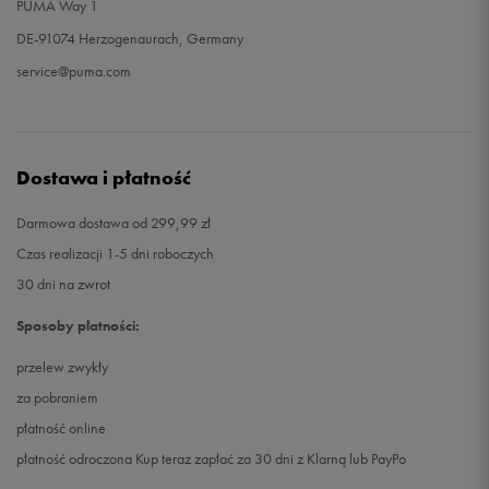
PUMA Way 1
DE-91074 Herzogenaurach, Germany
service@puma.com
Dostawa i płatność
Darmowa dostawa od 299,99 zł
Czas realizacji 1-5 dni roboczych
30 dni na zwrot
Sposoby płatności:
przelew zwykły
za pobraniem
płatność online
płatność odroczona Kup teraz zapłać za 30 dni z Klarną lub PayPo