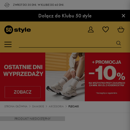
ZWROT DO 30 DNI. W KLUBIE DO 60 DNI.
×
Dołącz do Klubu 50 style
STRONA GŁÓWNA
DAMSKIE
AKCESORIA
PLECAKI
PRODUKT NIEDOSTĘPNY