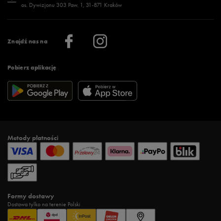
os. Dywizjonu 303 Paw. 1, 31-871 Kraków
Więcej >
Klub 50 style
Regulamin sklepu 50 style
Praca
Regulamin aplikacji 50 style
Informacje o firmie
Więcej regulaminów >
Znajdź nas na
Pobierz aplikację
Metody płatności
Formy dostawy
Dostawa tylko na terenie Polski