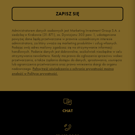
ZAPISZ SIĘ
Administratorem danych osobowych jest Marketing Investment Group S.A. z
siedzibą w Krakowie (31-871), os. Dywizjonu 303 paw. 1, udostępnione
powyżej dane będą przetwarzane w prawnie uzasadnionym interesie
administratora, za który uważa się marketing produktów i usług własnych.
Podając swój adres mailowy zgadzasz się na otrzymywanie informacji
handlowych. Podanie danych jest dobrowolne, aczkolwiek niezbędne w celu
otrzymywania newslettera. Każdy ma prawo do zgłoszenia sprzeciwu wobec
przetwarzania, a także żądania dostępu do danych, sprostowania, usunięcia
lub ograniczenia przetwarzania oraz prawo wniesienia skargi do organu
nadzorczego.
Pełną treść oświadczenia o ochronie prywatności można
znaleźć w Polityce prywatności.
CHAT