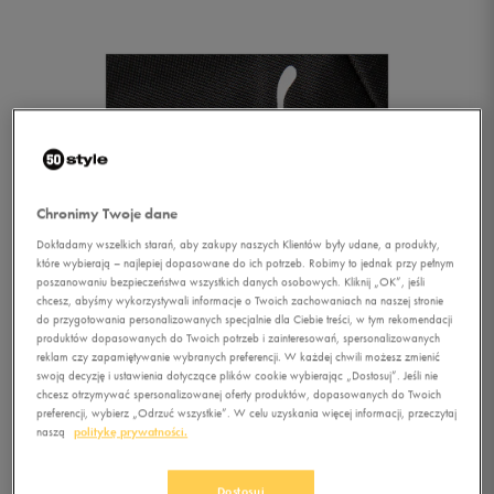
Chronimy Twoje dane
Dokładamy wszelkich starań, aby zakupy naszych Klientów były udane, a produkty,
które wybierają – najlepiej dopasowane do ich potrzeb. Robimy to jednak przy pełnym
poszanowaniu bezpieczeństwa wszystkich danych osobowych. Kliknij „OK”, jeśli
chcesz, abyśmy wykorzystywali informacje o Twoich zachowaniach na naszej stronie
do przygotowania personalizowanych specjalnie dla Ciebie treści, w tym rekomendacji
1/1
produktów dopasowanych do Twoich potrzeb i zainteresowań, spersonalizowanych
reklam czy zapamiętywanie wybranych preferencji. W każdej chwili możesz zmienić
swoją decyzję i ustawienia dotyczące plików cookie wybierając „Dostosuj”. Jeśli nie
chcesz otrzymywać spersonalizowanej oferty produktów, dopasowanych do Twoich
preferencji, wybierz „Odrzuć wszystkie”. W celu uzyskania więcej informacji, przeczytaj
naszą
politykę prywatności.
PUMA PLECAK PIONEER
Dostosuj