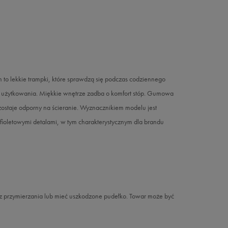
 to lekkie trampki, które sprawdzą się podczas codziennego
go użytkowania. Miękkie wnętrze zadba o komfort stóp. Gumowa
ostaje odporny na ścieranie. Wyznacznikiem modelu jest
fioletowymi detalami, w tym charakterystycznym dla brandu
 z przymierzania lub mieć uszkodzone pudełko. Towar może być