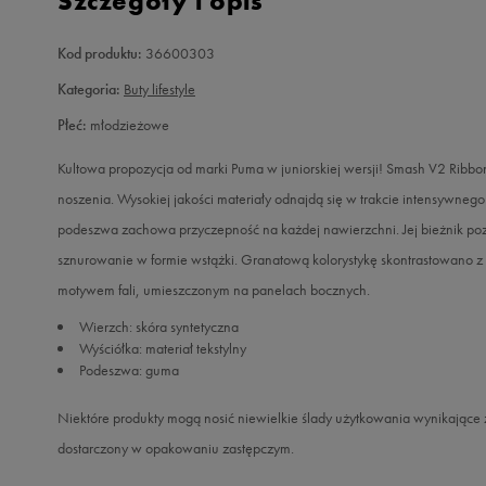
Szczegóły i opis
Kod produktu:
36600303
Kategoria:
Buty lifestyle
Płeć:
młodzieżowe
Kultowa propozycja od marki Puma w juniorskiej wersji! Smash V2 Ribbon
noszenia. Wysokiej jakości materiały odnajdą się w trakcie intensywne
podeszwa zachowa przyczepność na każdej nawierzchni. Jej bieżnik poz
sznurowanie w formie wstążki. Granatową kolorystykę skontrastowano z 
motywem fali, umieszczonym na panelach bocznych.
Wierzch: skóra syntetyczna
Wyściółka: materiał tekstylny
Podeszwa: guma
Niektóre produkty mogą nosić niewielkie ślady użytkowania wynikające
dostarczony w opakowaniu zastępczym.