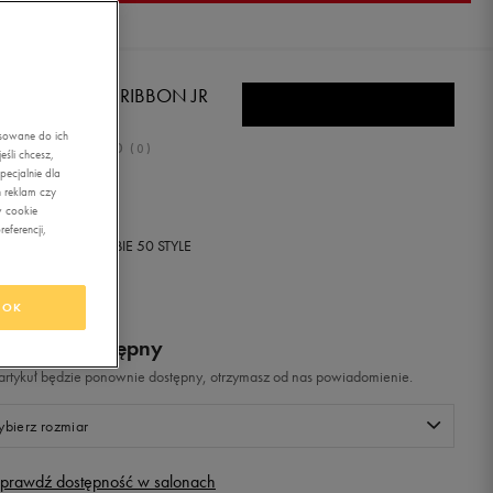
MA SMASH V2 RIBBON JR
asowane do ich
0.0
(
0
)
śli chcesz,
ecjalnie dla
,99
zł
z Vat
 reklam czy
w cookie
eferencji,
+ 350 PKT W
KLUBIE 50 STYLE
OK
odukt niedostępny
i artykuł będzie ponownie dostępny, otrzymasz od nas powiadomienie.
bierz rozmiar
prawdź dostępność w salonach
Rozmiary EU
Rozmiary US