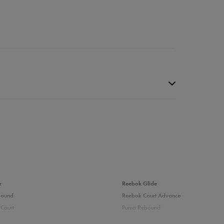
da recenzji
r
Reebok Glide
bound
Reebok Court Advance
Court
Puma Rebound
adidas Ozelle