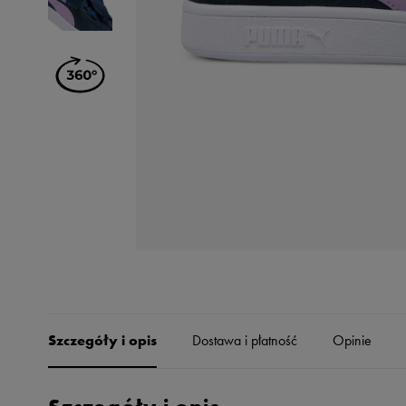
Skechers
Timberland
Umbro
Under Armour
Up8
U.S. Polo ASSN.
Vans
Szczegóły i opis
Dostawa i płatność
Opinie