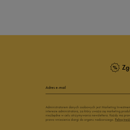
adidas Breaknet
Vans Seldan
Zobacz również
Buty adidas dziecięce
Buty Fila dla d
Buty Puma dla dzieci
Buty dziecięc
Vans dla dzieci
Buty Vans na 
Buty Marvel
Świecące buty
Buty do wody dla dzieci
Zg
Adres e-mail
Administratorem danych osobowych jest Marketing Investme
interesie administratora, za który uważa się marketing pro
niezbędne w celu otrzymywania newslettera. Każdy ma prawo
prawo wniesienia skargi do organu nadzorczego.
Pełną treś