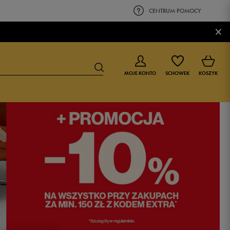
CENTRUM POMOCY
×
MOJE KONTO
SCHOWEK
KOSZYK
BUTY DLA CHŁOPCA
BUTY DLA DZIEWCZYNKI
0-4 lat
0-4 lat
4-8 lat
4-8 lat
9-16 lat
9-16 lat