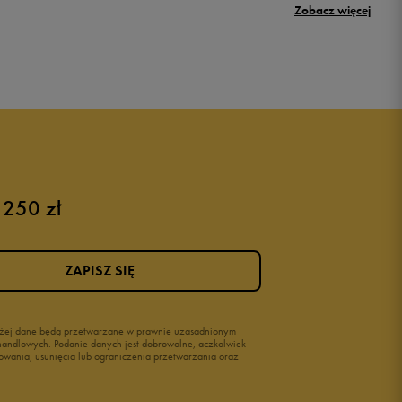
Zobacz więcej
New Balance 500
Buty Nike dziecięce
Buty dla niemowląt
Buty na rzepy
Świecące buty
 250 zł
ZAPISZ SIĘ
wyżej dane będą przetwarzane w prawnie uzasadnionym
i handlowych. Podanie danych jest dobrowolne, aczkolwiek
owania, usunięcia lub ograniczenia przetwarzania oraz