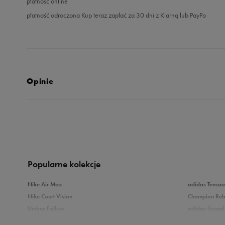
płatność online
płatność odroczona Kup teraz zapłać za 30 dni z Klarną lub PayPo
Opinie
Produkt nie posia
Popularne kolekcje
Nike Air Max
adidas Tensau
Nike Court Vision
Champion Re
Umbro Follow
adidas Grand 
Nike Star Runner
Vans Filmore