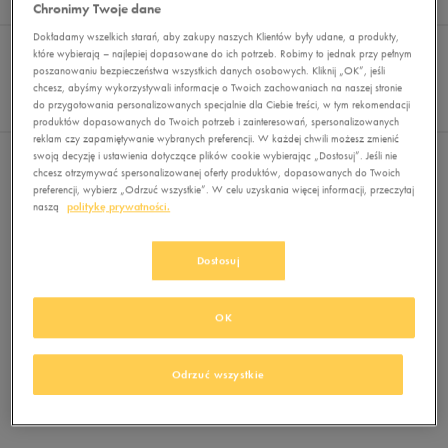
Wyników
0
Chronimy Twoje dane
Dokładamy wszelkich starań, aby zakupy naszych Klientów były udane, a produkty,
Sortuj:
FILTRUJ
REKOMENDOWANE
które wybierają – najlepiej dopasowane do ich potrzeb. Robimy to jednak przy pełnym
Pokaż
poszanowaniu bezpieczeństwa wszystkich danych osobowych. Kliknij „OK”, jeśli
chcesz, abyśmy wykorzystywali informacje o Twoich zachowaniach na naszej stronie
60
do przygotowania personalizowanych specjalnie dla Ciebie treści, w tym rekomendacji
z 0
produktów dopasowanych do Twoich potrzeb i zainteresowań, spersonalizowanych
reklam czy zapamiętywanie wybranych preferencji. W każdej chwili możesz zmienić
swoją decyzję i ustawienia dotyczące plików cookie wybierając „Dostosuj”. Jeśli nie
Nie wybrano filtrów
chcesz otrzymywać spersonalizowanej oferty produktów, dopasowanych do Twoich
preferencji, wybierz „Odrzuć wszystkie”. W celu uzyskania więcej informacji, przeczytaj
naszą
politykę prywatności.
Dostosuj
OK
Brak produktów do wyświetlenia
Zmień kryteria wyszukiwania lub
Odrzuć wszystkie
usuń wybrane filtry