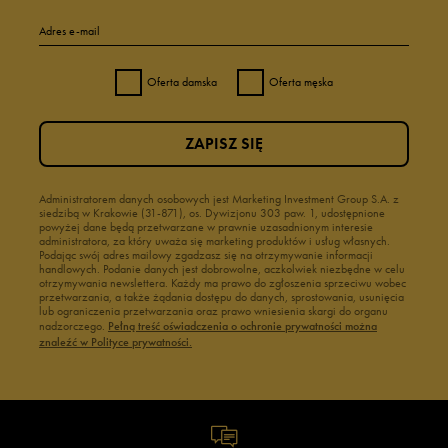
Adres e-mail
Oferta damska
Oferta męska
ZAPISZ SIĘ
Administratorem danych osobowych jest Marketing Investment Group S.A. z
siedzibą w Krakowie (31-871), os. Dywizjonu 303 paw. 1, udostępnione
powyżej dane będą przetwarzane w prawnie uzasadnionym interesie
administratora, za który uważa się marketing produktów i usług własnych.
Podając swój adres mailowy zgadzasz się na otrzymywanie informacji
handlowych. Podanie danych jest dobrowolne, aczkolwiek niezbędne w celu
otrzymywania newslettera. Każdy ma prawo do zgłoszenia sprzeciwu wobec
przetwarzania, a także żądania dostępu do danych, sprostowania, usunięcia
lub ograniczenia przetwarzania oraz prawo wniesienia skargi do organu
nadzorczego.
Pełną treść oświadczenia o ochronie prywatności można
znaleźć w Polityce prywatności.