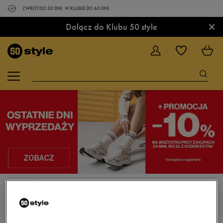
ZWROT DO 30 DNI. W KLUBIE DO 60 DNI.
×
Dołącz do Klubu 50 style
STRONA GŁÓWNA
PUMA SMASH
PUMA SMASH