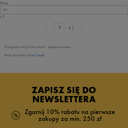
Pokaż
60
z 0
z
1
Przeglądasz buty Puma Smash , dostępne modele:
Wróć do kolekcji
Puma Smash
.
ZAPISZ SIĘ DO
NEWSLETTERA
Zgarnij 10% rabatu na pierwsze
zakupy za min. 250 zł