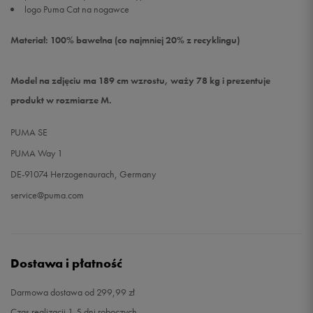
logo Puma Cat na nogawce
Materiał: 100% bawełna (co najmniej 20% z recyklingu)
Model na zdjęciu ma 189 cm wzrostu, waży 78 kg i prezentuje
produkt w rozmiarze M.
PUMA SE
PUMA Way 1
DE-91074 Herzogenaurach, Germany
service@puma.com
Dostawa i płatność
Darmowa dostawa od 299,99 zł
Czas realizacji 1-5 dni roboczych