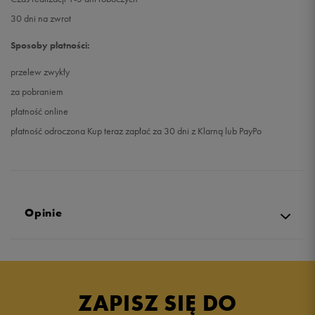
30 dni na zwrot
Sposoby płatności:
przelew zwykły
za pobraniem
płatność online
płatność odroczona Kup teraz zapłać za 30 dni z Klarną lub PayPo
Opinie
5.0
opinii klientów
11
z całego okresu
ZAPISZ SIĘ DO
zebranych i zweryfikowanych przez