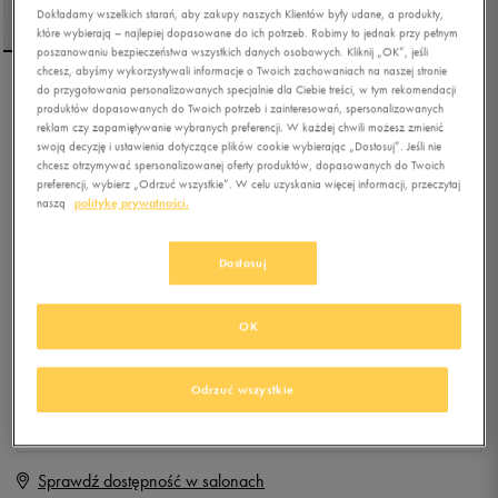
Dokładamy wszelkich starań, aby zakupy naszych Klientów były udane, a produkty,
które wybierają – najlepiej dopasowane do ich potrzeb. Robimy to jednak przy pełnym
poszanowaniu bezpieczeństwa wszystkich danych osobowych. Kliknij „OK”, jeśli
chcesz, abyśmy wykorzystywali informacje o Twoich zachowaniach na naszej stronie
do przygotowania personalizowanych specjalnie dla Ciebie treści, w tym rekomendacji
PUMA SPODNIE BETTER
produktów dopasowanych do Twoich potrzeb i zainteresowań, spersonalizowanych
ESSENTIALS TR CL
reklam czy zapamiętywanie wybranych preferencji. W każdej chwili możesz zmienić
swoją decyzję i ustawienia dotyczące plików cookie wybierając „Dostosuj”. Jeśli nie
chcesz otrzymywać spersonalizowanej oferty produktów, dopasowanych do Twoich
5.0
(
11
)
preferencji, wybierz „Odrzuć wszystkie”. W celu uzyskania więcej informacji, przeczytaj
109,99
zł
z Vat
naszą
politykę prywatności.
+ 550 PKT W
KLUBIE 50 STYLE
Dostosuj
OK
Produkt niedostępny
Jeśli artykuł będzie ponownie dostępny, otrzymasz od nas powiadomienie.
Odrzuć wszystkie
Wybierz rozmiar
Sprawdź dostępność w salonach
M
Powiadom o dostępności