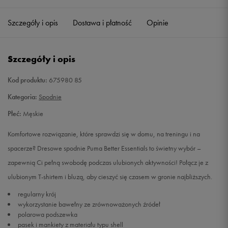
Szczegóły i opis
Dostawa i płatność
Opinie
L
Powiadom o dostępności
XL
Powiadom o dostępności
Szczegóły i opis
XXL
Powiadom o dostępności
Kod produktu:
675980 85
Kategoria:
Spodnie
Płeć:
Męskie
Komfortowe rozwiązanie, które sprawdzi się w domu, na treningu i na
spacerze? Dresowe spodnie Puma Better Essentials to świetny wybór –
zapewnią Ci pełną swobodę podczas ulubionych aktywności! Połącz je z
ulubionym T-shirtem i bluzą, aby cieszyć się czasem w gronie najbliższych.
regularny krój
wykorzystanie bawełny ze zrównoważonych źródeł
polarowa podszewka
pasek i mankiety z materiału typu shell