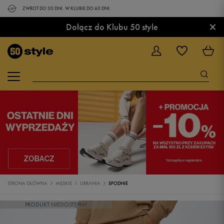
ZWROT DO 30 DNI. W KLUBIE DO 60 DNI.
×
Dołącz do Klubu 50 style
STRONA GŁÓWNA
MĘSKIE
UBRANIA
SPODNIE
PRODUKT NIEDOSTĘPNY