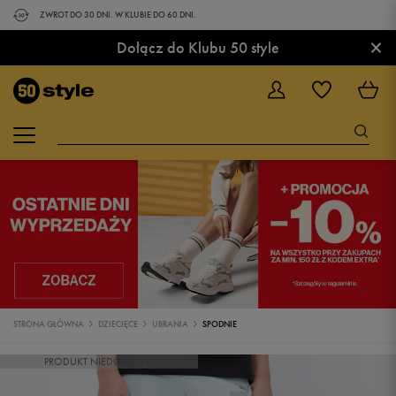
ZWROT DO 30 DNI. W KLUBIE DO 60 DNI.
×
Dołącz do Klubu 50 style
STRONA GŁÓWNA
DZIECIĘCE
UBRANIA
SPODNIE
PRODUKT NIEDOSTĘPNY