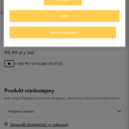
OK
PUMA SPODNIE ESS+ FL CL
G
Odrzuć wszystkie
5.0
(
3
)
99,99
zł
z Vat
+ 500 PKT W
KLUBIE 50 STYLE
Produkt niedostępny
Jeśli artykuł będzie ponownie dostępny, otrzymasz od nas powiadomienie.
Wybierz rozmiar
Sprawdź dostępność w salonach
Rozmiary EU
Rozmiary US