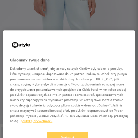
Chronimy Twoje dane
Dokładamy wszelkich starań, aby zakupy naszych Klientów były udane, a produkty,
które wybierają – najlepiej dopasowane do ich potrzeb. Robimy to jednak przy pełnym
poszanowaniu bezpieczeństwa wszystkich danych osobowych. Kliknij „OK”, jeśli
chcesz, abyśmy wykorzystywali informacje o Twoich zachowaniach na naszej stronie
do przygotowania personalizowanych specjalnie dla Ciebie treści, w tym rekomendacji
produktów dopasowanych do Twoich potrzeb i zainteresowań, spersonalizowanych
reklam czy zapamiętywanie wybranych preferencji. W każdej chwili możesz zmienić
swoją decyzję i ustawienia dotyczące plików cookie wybierając „Dostosuj”. Jeśli nie
chcesz otrzymywać spersonalizowanej oferty produktów, dopasowanych do Twoich
preferencji, wybierz „Odrzuć wszystkie”. W celu uzyskania więcej informacji, przeczytaj
1/4
naszą
politykę prywatności.
Dostosuj