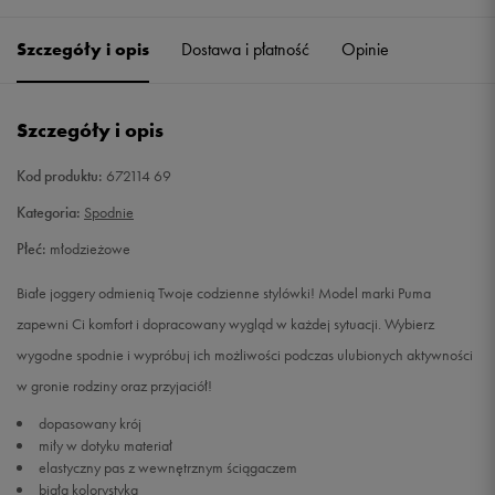
128
Powiadom o dostępności
Szczegóły i opis
Dostawa i płatność
Opinie
140
Powiadom o dostępności
Szczegóły i opis
152
Powiadom o dostępności
Kod produktu:
672114 69
164
Powiadom o dostępności
Kategoria:
Spodnie
Płeć:
młodzieżowe
Białe joggery odmienią Twoje codzienne stylówki! Model marki Puma
zapewni Ci komfort i dopracowany wygląd w każdej sytuacji. Wybierz
wygodne spodnie i wypróbuj ich możliwości podczas ulubionych aktywności
w gronie rodziny oraz przyjaciół!
dopasowany krój
miły w dotyku materiał
elastyczny pas z wewnętrznym ściągaczem
biała kolorystyka