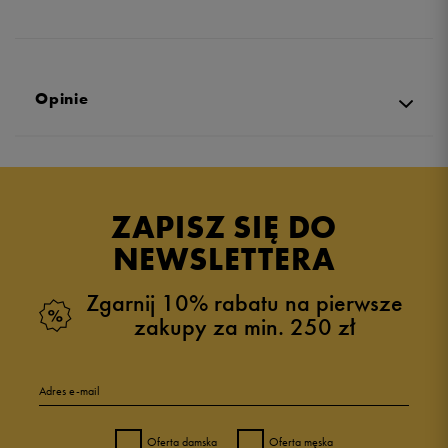
Opinie
5.0
opinii klientów
3
z całego okresu
ZAPISZ SIĘ DO
zebranych i zweryfikowanych przez
NEWSLETTERA
Zgarnij 10% rabatu na pierwsze
zakupy za min. 250 zł
5
100%
Adres e-mail
4
0%
Oferta damska
Oferta męska