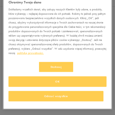
Wyników
0
Chronimy Twoje dane
Dokładamy wszelkich starań, aby zakupy naszych Klientów były udane, a produkty,
Sortuj:
FILTRUJ
REKOMENDOWANE
które wybierają – najlepiej dopasowane do ich potrzeb. Robimy to jednak przy pełnym
Pokaż
poszanowaniu bezpieczeństwa wszystkich danych osobowych. Kliknij „OK”, jeśli
chcesz, abyśmy wykorzystywali informacje o Twoich zachowaniach na naszej stronie
60
do przygotowania personalizowanych specjalnie dla Ciebie treści, w tym rekomendacji
z 0
produktów dopasowanych do Twoich potrzeb i zainteresowań, spersonalizowanych
reklam czy zapamiętywanie wybranych preferencji. W każdej chwili możesz zmienić
swoją decyzję i ustawienia dotyczące plików cookie wybierając „Dostosuj”. Jeśli nie
Nie wybrano filtrów
chcesz otrzymywać spersonalizowanej oferty produktów, dopasowanych do Twoich
preferencji, wybierz „Odrzuć wszystkie”. W celu uzyskania więcej informacji, przeczytaj
naszą
politykę prywatności.
Dostosuj
OK
Brak produktów do wyświetlenia
Zmień kryteria wyszukiwania lub
Odrzuć wszystkie
usuń wybrane filtry