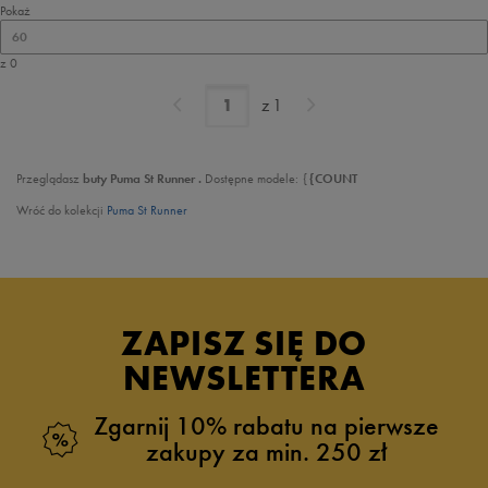
Pokaż
60
z 0
z
1
Przeglądasz
buty Puma St Runner .
Dostępne modele: {
{COUNT
Wróć do kolekcji
Puma St Runner
ZAPISZ SIĘ DO
NEWSLETTERA
Zgarnij 10% rabatu na pierwsze
zakupy za min. 250 zł