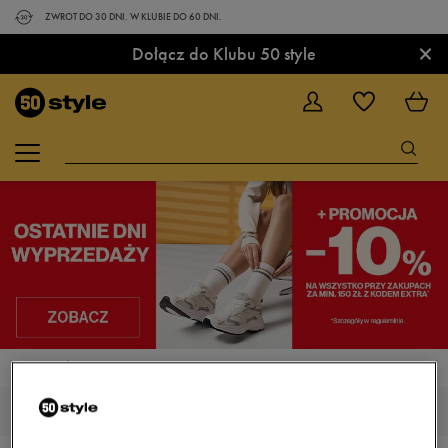
ZWROT DO 30 DNI. W KLUBIE DO 60 DNI.
×
Dołącz do Klubu 50 style
STRONA GŁÓWNA
PUMA ST RUNNER
PUMA ST RUNNER