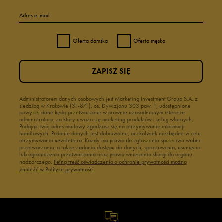
Adres e-mail
Oferta damska
Oferta męska
ZAPISZ SIĘ
Administratorem danych osobowych jest Marketing Investment Group S.A. z
siedzibą w Krakowie (31-871), os. Dywizjonu 303 paw. 1, udostępnione
powyżej dane będą przetwarzane w prawnie uzasadnionym interesie
administratora, za który uważa się marketing produktów i usług własnych.
Podając swój adres mailowy zgadzasz się na otrzymywanie informacji
handlowych. Podanie danych jest dobrowolne, aczkolwiek niezbędne w celu
otrzymywania newslettera. Każdy ma prawo do zgłoszenia sprzeciwu wobec
przetwarzania, a także żądania dostępu do danych, sprostowania, usunięcia
lub ograniczenia przetwarzania oraz prawo wniesienia skargi do organu
nadzorczego.
Pełną treść oświadczenia o ochronie prywatności można
znaleźć w Polityce prywatności.