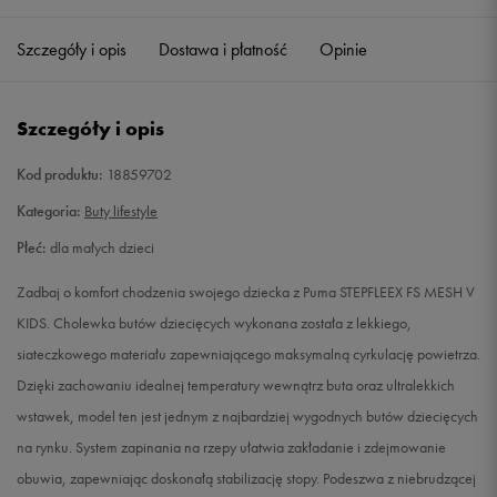
23
14,5 cm
Powiadom o dostępności
Szczegóły i opis
Dostawa i płatność
Opinie
24
15 cm
Powiadom o dostępności
Szczegóły i opis
25
15,5 cm
Powiadom o dostępności
Kod produktu:
18859702
26
16 cm
Powiadom o dostępności
Kategoria:
Buty lifestyle
Płeć:
dla małych dzieci
27
16,5 cm
Powiadom o dostępności
Zadbaj o komfort chodzenia swojego dziecka z Puma STEPFLEEX FS MESH V
28
17 cm
Powiadom o dostępności
KIDS. Cholewka butów dziecięcych wykonana została z lekkiego,
siateczkowego materiału zapewniającego maksymalną cyrkulację powietrza.
29
17,5 cm
Powiadom o dostępności
Dzięki zachowaniu idealnej temperatury wewnątrz buta oraz ultralekkich
wstawek, model ten jest jednym z najbardziej wygodnych butów dziecięcych
30
18 cm
Powiadom o dostępności
na rynku. System zapinania na rzepy ułatwia zakładanie i zdejmowanie
obuwia, zapewniając doskonałą stabilizację stopy. Podeszwa z niebrudzącej
31
18,5 cm
Powiadom o dostępności