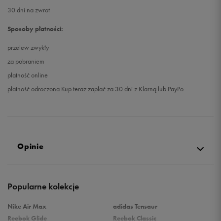
30 dni na zwrot
Sposoby płatności:
przelew zwykły
za pobraniem
płatność online
płatność odroczona Kup teraz zapłać za 30 dni z Klarną lub PayPo
Opinie
Produkt nie posiada recenzji
Popularne kolekcje
Nike Air Max
adidas Tensaur
Reebok Glide
Reebok Classic