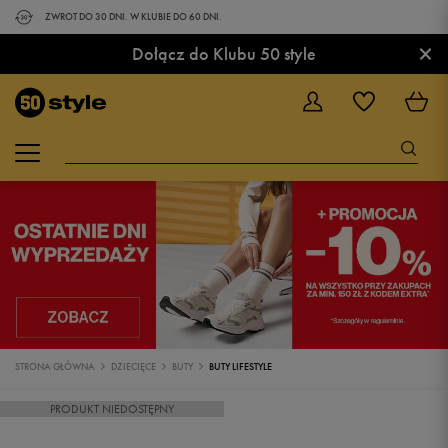
ZWROT DO 30 DNI. W KLUBIE DO 60 DNI.
×
Dołącz do Klubu 50 style
STRONA GŁÓWNA
DZIECIĘCE
BUTY
BUTY LIFESTYLE
PRODUKT NIEDOSTĘPNY