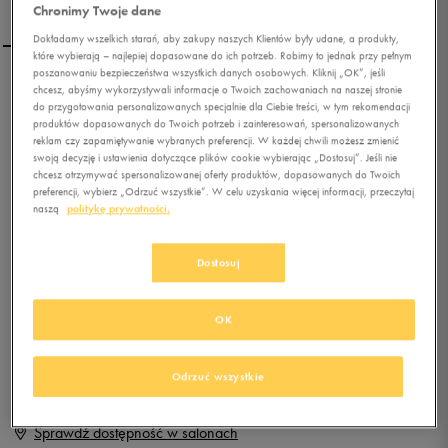
Chronimy Twoje dane
Dokładamy wszelkich starań, aby zakupy naszych Klientów były udane, a produkty,
które wybierają – najlepiej dopasowane do ich potrzeb. Robimy to jednak przy pełnym
poszanowaniu bezpieczeństwa wszystkich danych osobowych. Kliknij „OK”, jeśli
PUMA STEPFLEEX FS MESH
chcesz, abyśmy wykorzystywali informacje o Twoich zachowaniach na naszej stronie
do przygotowania personalizowanych specjalnie dla Ciebie treści, w tym rekomendacji
V KIDS
produktów dopasowanych do Twoich potrzeb i zainteresowań, spersonalizowanych
reklam czy zapamiętywanie wybranych preferencji. W każdej chwili możesz zmienić
0.0
swoją decyzję i ustawienia dotyczące plików cookie wybierając „Dostosuj”. Jeśli nie
(
0
)
chcesz otrzymywać spersonalizowanej oferty produktów, dopasowanych do Twoich
39,99
zł
z Vat
preferencji, wybierz „Odrzuć wszystkie”. W celu uzyskania więcej informacji, przeczytaj
naszą
politykę prywatności.
+ 200 PKT W
KLUBIE 50 STYLE
Dostosuj
Produkt niedostępny
OK
Jeśli artykuł będzie ponownie dostępny, otrzymasz od nas powiadomienie.
Odrzuć wszystkie
Wybierz rozmiar
Sprawdź dostępność w salonach
Rozmiary EU
Rozmiary US