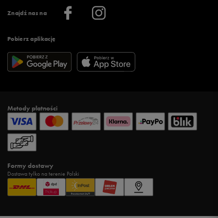
Informacje o firmie
Więcej regulaminów >
Znajdź nas na
Pobierz aplikację
Metody płatności
Formy dostawy
Dostawa tylko na terenie Polski