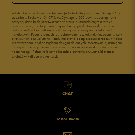
Buty młodzieżowe
Świecące buty
Buty do wody dla dzieci
Administratorem danych osobowych jest Marketing Investment Group S.A. z
siedzibą w Krakowie (31-871), os. Dywizjonu 303 paw. 1, udostępnione
powyżej dane będą przetwarzane w prawnie uzasadnionym interesie
administratora, za który uważa się marketing produktów i usług własnych.
Podając swój adres mailowy zgadzasz się na otrzymywanie informacji
handlowych. Podanie danych jest dobrowolne, aczkolwiek niezbędne w celu
otrzymywania newslettera. Każdy ma prawo do zgłoszenia sprzeciwu wobec
przetwarzania, a także żądania dostępu do danych, sprostowania, usunięcia
lub ograniczenia przetwarzania oraz prawo wniesienia skargi do organu
nadzorczego.
Pełną treść oświadczenia o ochronie prywatności można
znaleźć w Polityce prywatności.
CHAT
12 681 84 90