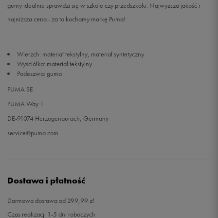
gumy idealnie sprawdzi się w szkole czy przedszkolu. Najwyższa jakość i
najniższa cena - za to kochamy markę Puma!
32
19 cm
Powiadom o dostępności
32,5
19,5 cm
Powiadom o dostępności
Wierzch: materiał tekstylny, materiał syntetyczny
Wyściółka: materiał tekstylny
33
20 cm
Powiadom o dostępności
Podeszwa: guma
PUMA SE
34
20,5 cm
Powiadom o dostępności
PUMA Way 1
DE-91074 Herzogenaurach, Germany
service@puma.com
Dostawa i płatność
Darmowa dostawa od 299,99 zł
Czas realizacji 1-5 dni roboczych