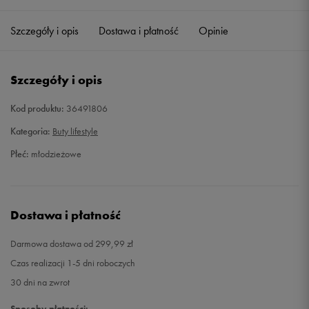
35
21,5 cm
Powiadom o dostępności
Szczegóły i opis
Dostawa i płatność
Opinie
35,5
22 cm
Powiadom o dostępności
Szczegóły i opis
36
22,5 cm
Powiadom o dostępności
Kod produktu:
36491806
37
23 cm
Powiadom o dostępności
Kategoria:
Buty lifestyle
Płeć:
młodzieżowe
37,5
23,5 cm
Powiadom o dostępności
38
24 cm
Powiadom o dostępności
Dostawa i płatność
38,5
24,5 cm
Powiadom o dostępności
Darmowa dostawa od 299,99 zł
Czas realizacji 1-5 dni roboczych
39
25 cm
Powiadom o dostępności
30 dni na zwrot
40
25,5 cm
Powiadom o dostępności
Sposoby płatności: