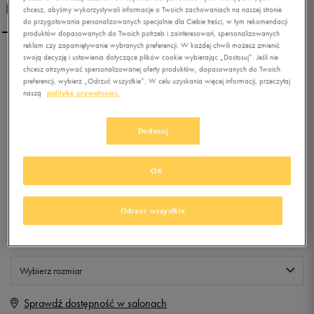
chcesz, abyśmy wykorzystywali informacje o Twoich zachowaniach na naszej stronie
do przygotowania personalizowanych specjalnie dla Ciebie treści, w tym rekomendacji
produktów dopasowanych do Twoich potrzeb i zainteresowań, spersonalizowanych
reklam czy zapamiętywanie wybranych preferencji. W każdej chwili możesz zmienić
swoją decyzję i ustawienia dotyczące plików cookie wybierając „Dostosuj”. Jeśli nie
PUMA SUEDE HEART SNK
chcesz otrzymywać spersonalizowanej oferty produktów, dopasowanych do Twoich
JR
preferencji, wybierz „Odrzuć wszystkie”. W celu uzyskania więcej informacji, przeczytaj
naszą
politykę prywatności.
0.0
(
0
)
299,99
zł
z Vat
Dostosuj
+ 1500 PKT W
KLUBIE 50 STYLE
OK
Odrzuć wszystkie
Produkt niedostępny
Jeśli artykuł będzie ponownie dostępny, otrzymasz od nas powiadomienie.
Wybierz rozmiar
Sprawdź dostępność w salonach
Rozmiary EU
Rozmiary US