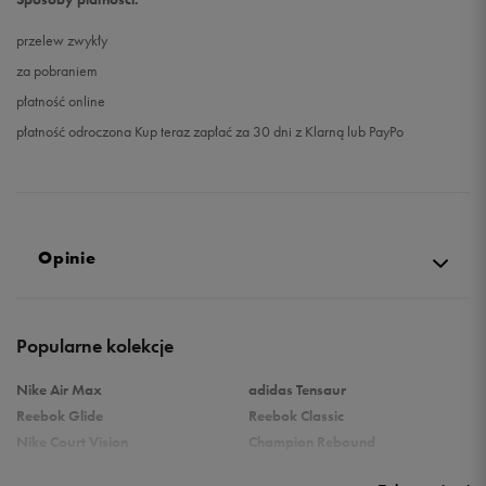
przelew zwykły
za pobraniem
płatność online
płatność odroczona Kup teraz zapłać za 30 dni z Klarną lub PayPo
Opinie
Produkt nie posiada recenzji
Popularne kolekcje
Nike Air Max
adidas Tensaur
Reebok Glide
Reebok Classic
Nike Court Vision
Champion Rebound
Reebok Court Advance
Nike Air Max Systm