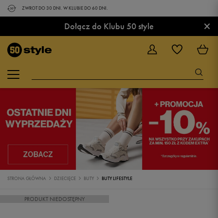
ZWROT DO 30 DNI. W KLUBIE DO 60 DNI.
×
Dołącz do Klubu 50 style
STRONA GŁÓWNA
DZIECIĘCE
BUTY
BUTY LIFESTYLE
PRODUKT NIEDOSTĘPNY