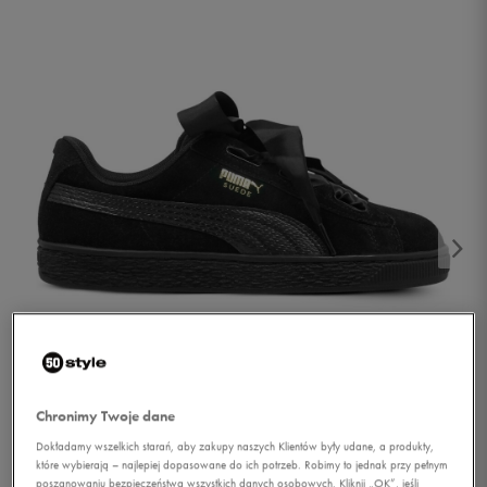
1/5
Chronimy Twoje dane
Dokładamy wszelkich starań, aby zakupy naszych Klientów były udane, a produkty,
które wybierają – najlepiej dopasowane do ich potrzeb. Robimy to jednak przy pełnym
poszanowaniu bezpieczeństwa wszystkich danych osobowych. Kliknij „OK”, jeśli