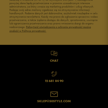
powyżej dane będą przetwarzane w prawnie uzasadnionym interesie
administratora, za który uważa się marketing produktów i usług własnych.
Podając swój adres mailowy zgadzasz się na otrzymywanie informacji
handlowych. Podanie danych jest dobrowolne, aczkolwiek niezbędne w celu
otrzymywania newslettera. Każdy ma prawo do zgłoszenia sprzeciwu wobec
przetwarzania, a także żądania dostępu do danych, sprostowania, usunięcia
lub ograniczenia przetwarzania oraz prawo wniesienia skargi do organu
nadzorczego.
Pełną treść oświadczenia o ochronie prywatności można
znaleźć w Polityce prywatności.
CHAT
12 681 84 90
SKLEP@50STYLE.COM