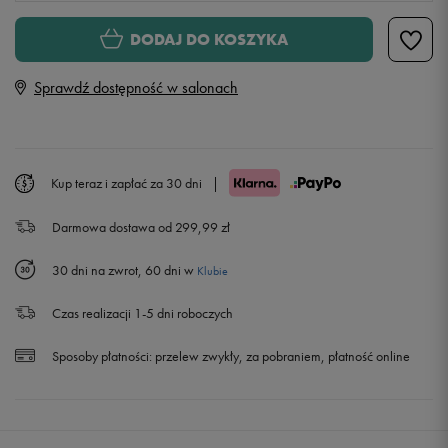
M
DODAJ DO KOSZYKA
Sprawdź dostępność w salonach
L
Powiadom o dostępności
XL
Powiadom o dostępności
Kup teraz i zapłać za 30 dni
|
XXL
Powiadom o dostępności
Darmowa dostawa od 299,99 zł
30 dni na zwrot, 60 dni w
Klubie
Czas realizacji 1-5 dni roboczych
Sposoby płatności:
przelew zwykły, za pobraniem, płatność online