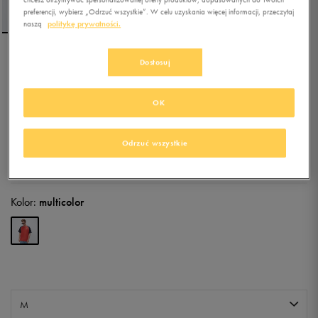
preferencji, wybierz „Odrzuć wszystkie”. W celu uzyskania więcej informacji, przeczytaj
naszą
politykę prywatności.
Dostosuj
PUMA T-SHIRT PUMA
SPORT
OK
5.0
(
2
)
59,99
zł
z Vat
Odrzuć wszystkie
+ 300 PKT W
KLUBIE 50 STYLE
Kolor:
multicolor
M