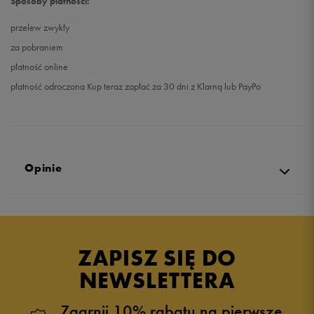
Sposoby płatności:
przelew zwykły
za pobraniem
płatność online
płatność odroczona Kup teraz zapłać za 30 dni z Klarną lub PayPo
Opinie
5.0
opinii klientów
2
z całego okresu
ZAPISZ SIĘ DO
zebranych i zweryfikowanych przez
NEWSLETTERA
Zgarnij 10% rabatu na pierwsze