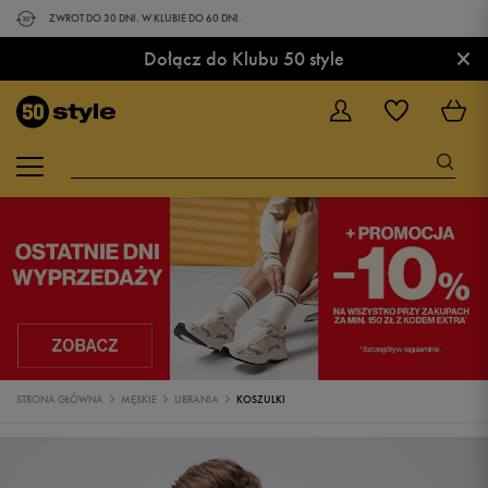
ZWROT DO 30 DNI. W KLUBIE DO 60 DNI.
×
Dołącz do Klubu 50 style
STRONA GŁÓWNA
MĘSKIE
UBRANIA
KOSZULKI