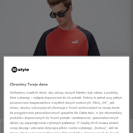
Chronimy Twoje dane
Dokładamy wszelkich starań, aby zakupy naszych Klientów były udane, a produkty,
które wybierają – najlepiej dopasowane do ich potrzeb. Robimy to jednak przy pełnym
poszanowaniu bezpieczeństwa wszystkich danych osobowych. Kliknij „OK”, jeśli
chcesz, abyśmy wykorzystywali informacje o Twoich zachowaniach na naszej stronie
1/4
do przygotowania personalizowanych specjalnie dla Ciebie treści, w tym rekomendacji
produktów dopasowanych do Twoich potrzeb i zainteresowań, spersonalizowanych
reklam czy zapamiętywanie wybranych preferencji. W każdej chwili możesz zmienić
swoją decyzję i ustawienia dotyczące plików cookie wybierając „Dostosuj”. Jeśli nie
chcesz otrzymywać spersonalizowanej oferty produktów, dopasowanych do Twoich