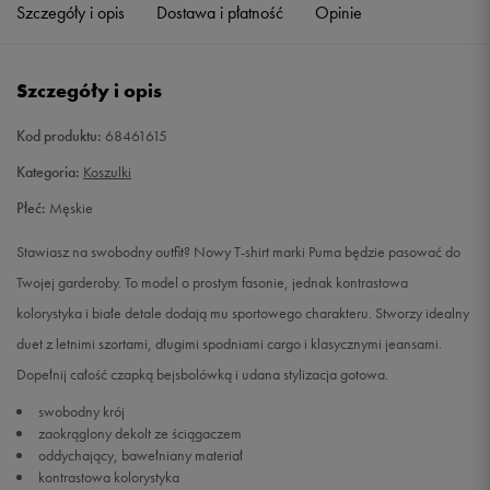
Szczegóły i opis
Dostawa i płatność
Opinie
Szczegóły i opis
Kod produktu:
68461615
Kategoria:
Koszulki
Płeć:
Męskie
Stawiasz na swobodny outfit? Nowy T-shirt marki Puma będzie pasować do
Twojej garderoby. To model o prostym fasonie, jednak kontrastowa
kolorystyka i białe detale dodają mu sportowego charakteru. Stworzy idealny
duet z letnimi szortami, długimi spodniami cargo i klasycznymi jeansami.
Dopełnij całość czapką bejsbolówką i udana stylizacja gotowa.
swobodny krój
zaokrąglony dekolt ze ściągaczem
oddychający, bawełniany materiał
kontrastowa kolorystyka