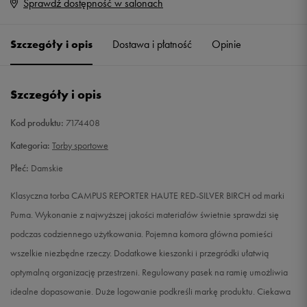
Sprawdź dostępność w salonach
ONE SIZE
Powiadom o dostępności
Szczegóły i opis
Dostawa i płatność
Opinie
Szczegóły i opis
Kod produktu:
7174408
Kategoria:
Torby sportowe
Płeć:
Damskie
Klasyczna torba CAMPUS REPORTER HAUTE RED-SILVER BIRCH od marki
Puma. Wykonanie z najwyższej jakości materiałów świetnie sprawdzi się
podczas codziennego użytkowania. Pojemna komora główna pomieści
wszelkie niezbędne rzeczy. Dodatkowe kieszonki i przegródki ułatwią
optymalną organizację przestrzeni. Regulowany pasek na ramię umożliwia
idealne dopasowanie. Duże logowanie podkreśli markę produktu. Ciekawa