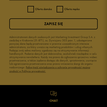
Oferta damska
Oferta męska
ZAPISZ SIĘ
Administratorem danych osobowych jest Marketing Investment Group S.A. z
siedzibą w Krakowie (31-871), os. Dywizjonu 303 paw. 1, udostępnione
powyżej dane będą przetwarzane w prawnie uzasadnionym interesie
administratora, za który uważa się marketing produktów i usług własnych.
Podając swój adres mailowy zgadzasz się na otrzymywanie informacji
handlowych. Podanie danych jest dobrowolne, aczkolwiek niezbędne w celu
otrzymywania newslettera. Każdy ma prawo do zgłoszenia sprzeciwu wobec
przetwarzania, a także żądania dostępu do danych, sprostowania, usunięcia
lub ograniczenia przetwarzania oraz prawo wniesienia skargi do organu
nadzorczego.
Pełną treść oświadczenia o ochronie prywatności można
znaleźć w Polityce prywatności.
CHAT