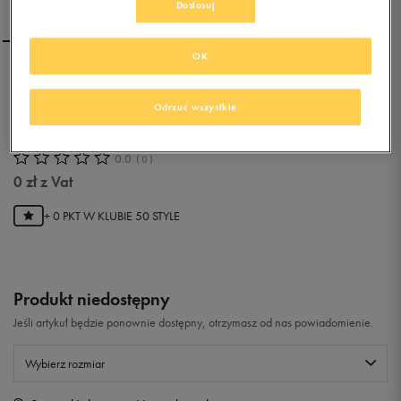
Dostosuj
OK
PUMA TORBA CAMPUS
REPORTER HAUTE RED-
Odrzuć wszystkie
SILVER BIRCH
0.0
(
0
)
0
zł
z Vat
+ 0 PKT W
KLUBIE 50 STYLE
Produkt niedostępny
Jeśli artykuł będzie ponownie dostępny, otrzymasz od nas powiadomienie.
Wybierz rozmiar