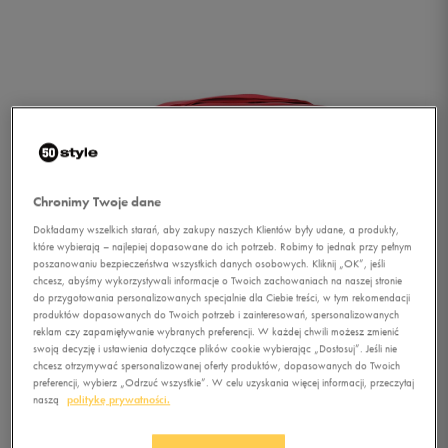
Chronimy Twoje dane
Dokładamy wszelkich starań, aby zakupy naszych Klientów były udane, a produkty,
które wybierają – najlepiej dopasowane do ich potrzeb. Robimy to jednak przy pełnym
poszanowaniu bezpieczeństwa wszystkich danych osobowych. Kliknij „OK”, jeśli
chcesz, abyśmy wykorzystywali informacje o Twoich zachowaniach na naszej stronie
do przygotowania personalizowanych specjalnie dla Ciebie treści, w tym rekomendacji
produktów dopasowanych do Twoich potrzeb i zainteresowań, spersonalizowanych
reklam czy zapamiętywanie wybranych preferencji. W każdej chwili możesz zmienić
swoją decyzję i ustawienia dotyczące plików cookie wybierając „Dostosuj”. Jeśli nie
chcesz otrzymywać spersonalizowanej oferty produktów, dopasowanych do Twoich
1/4
preferencji, wybierz „Odrzuć wszystkie”. W celu uzyskania więcej informacji, przeczytaj
naszą
politykę prywatności.