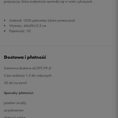
propozycja, która znakomicie sprawdzi się w wielu sytuacjach.
Materiał: 100% poliuretan (skóra syntetyczna)
Wymiary: 40x29x13.5 cm
Pojemność: 12l
Dostawa i płatność
Darmowa dostawa od 299,99 zł
Czas realizacji 1-5 dni roboczych
30 dni na zwrot
Sposoby płatności:
przelew zwykły
za pobraniem
płatność online