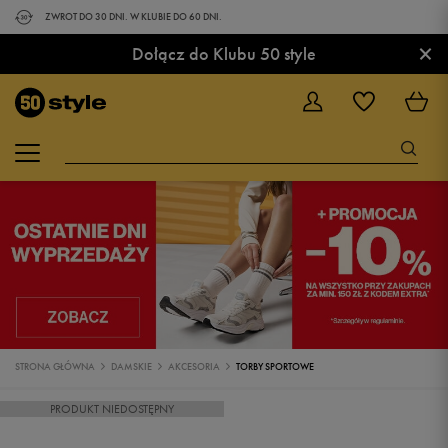
ZWROT DO 30 DNI. W KLUBIE DO 60 DNI.
×
Dołącz do Klubu 50 style
STRONA GŁÓWNA
DAMSKIE
AKCESORIA
TORBY SPORTOWE
PRODUKT NIEDOSTĘPNY