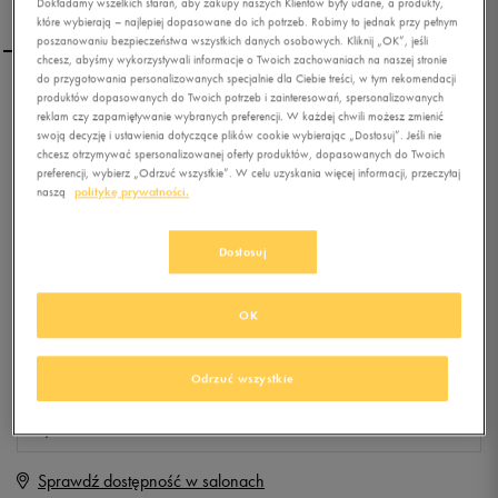
Dokładamy wszelkich starań, aby zakupy naszych Klientów były udane, a produkty,
które wybierają – najlepiej dopasowane do ich potrzeb. Robimy to jednak przy pełnym
poszanowaniu bezpieczeństwa wszystkich danych osobowych. Kliknij „OK”, jeśli
chcesz, abyśmy wykorzystywali informacje o Twoich zachowaniach na naszej stronie
do przygotowania personalizowanych specjalnie dla Ciebie treści, w tym rekomendacji
produktów dopasowanych do Twoich potrzeb i zainteresowań, spersonalizowanych
PUMA TX-3 TECH INFUSED
reklam czy zapamiętywanie wybranych preferencji. W każdej chwili możesz zmienić
swoją decyzję i ustawienia dotyczące plików cookie wybierając „Dostosuj”. Jeśli nie
chcesz otrzymywać spersonalizowanej oferty produktów, dopasowanych do Twoich
preferencji, wybierz „Odrzuć wszystkie”. W celu uzyskania więcej informacji, przeczytaj
0.0
(
0
)
naszą
politykę prywatności.
99,99
zł
z Vat
+ 500 PKT W
KLUBIE 50 STYLE
Dostosuj
OK
Produkt niedostępny
Jeśli artykuł będzie ponownie dostępny, otrzymasz od nas powiadomienie.
Odrzuć wszystkie
Wybierz rozmiar
Sprawdź dostępność w salonach
Rozmiary EU
Rozmiary US