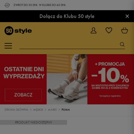
ZWROT DO 30 DNI. W KLUBIE DO 60 DNI.
×
Dołącz do Klubu 50 style
STRONA GŁÓWNA
MĘSKIE
MARKI
PUMA
PRODUKT NIEDOSTĘPNY