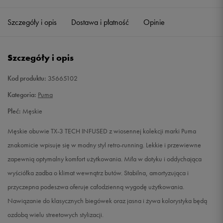
40,5
26 cm
Powiadom o dostępności
Szczegóły i opis
Dostawa i płatność
Opinie
41
26,5 cm
Powiadom o dostępności
Szczegóły i opis
42
27 cm
Powiadom o dostępności
Kod produktu:
35665102
42,5
27,5 cm
Powiadom o dostępności
Kategoria:
Puma
Płeć:
Męskie
44
28,5 cm
Powiadom o dostępności
Męskie obuwie TX-3 TECH INFUSED z wiosennej kolekcji marki Puma
44,5
29 cm
Powiadom o dostępności
znakomicie wpisuje się w modny styl retro-running. Lekkie i przewiewne
zapewnią optymalny komfort użytkowania. Miła w dotyku i oddychająca
46
30 cm
Powiadom o dostępności
wyściółka zadba o klimat wewnątrz butów. Stabilna, amortyzująca i
przyczepna podeszwa oferuje całodzienną wygodę użytkowania.
Nawiązanie do klasycznych biegówek oraz jasna i żywa kolorystyka będą
ozdobą wielu streetowych stylizacji.