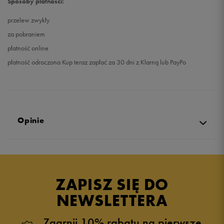
Sposoby płatności:
przelew zwykły
za pobraniem
płatność online
płatność odroczona Kup teraz zapłać za 30 dni z Klarną lub PayPo
Opinie
Produkt nie posiada recenzji
ZAPISZ SIĘ DO
NEWSLETTERA
Zgarnij 10% rabatu na pierwsze