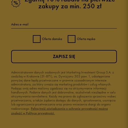
zakupy za min. 250 zł
Adres e-mail
Oferta damska
Oferta męska
ZAPISZ SIĘ
Administratorem danych osobowych jest Marketing Investment Group S.A. z
siedzibą w Krakowie (31-871), os. Dywizjonu 303 paw. 1, udostępnione
powyżej dane będą przetwarzane w prawnie uzasadnionym interesie
administratora, za który uważa się marketing produktów i usług własnych.
Podając swój adres mailowy zgadzasz się na otrzymywanie informacji
handlowych. Podanie danych jest dobrowolne, aczkolwiek niezbędne w celu
otrzymywania newslettera. Każdy ma prawo do zgłoszenia sprzeciwu wobec
przetwarzania, a także żądania dostępu do danych, sprostowania, usunięcia
lub ograniczenia przetwarzania oraz prawo wniesienia skargi do organu
nadzorczego.
Pełną treść oświadczenia o ochronie prywatności można
znaleźć w Polityce prywatności.