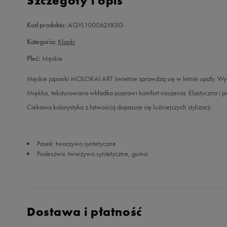
Szczegóły i opis
Kod produktu:
AQYL100062XKSG
Kategoria:
Klapki
Płeć:
Męskie
Męskie japonki MOLOKAI ART świetnie sprawdzą się w letnie upały. Wyt
Miękka, teksturowana wkładka poprawi komfort noszenia. Elastyczna i 
Ciekawa kolorystyka z łatwością dopasuje się luźniejszych stylizacji.
Pasek: tworzywo syntetyczne
Podeszwa: tworzywo syntetyczne, guma
Dostawa i płatność