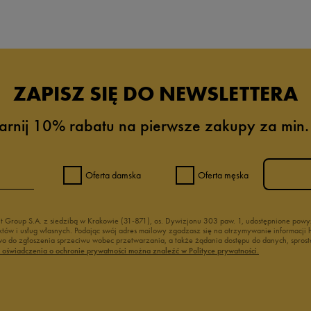
ZAPISZ SIĘ DO NEWSLETTERA
arnij 10% rabatu na pierwsze zakupy za min.
Oferta damska
Oferta męska
nt Group S.A. z siedzibą w Krakowie (31-871), os. Dywizjonu 303 paw. 1, udostępnione po
duktów i usług własnych. Podając swój adres mailowy zgadzasz się na otrzymywanie informacj
 do zgłoszenia sprzeciwu wobec przetwarzania, a także żądania dostępu do danych, sprost
ć oświadczenia o ochronie prywatności można znaleźć w Polityce prywatności.