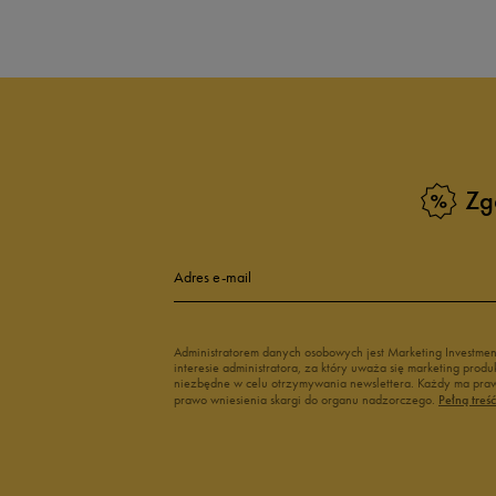
Zg
Adres e-mail
Administratorem danych osobowych jest Marketing Investme
interesie administratora, za który uważa się marketing pro
niezbędne w celu otrzymywania newslettera. Każdy ma prawo
prawo wniesienia skargi do organu nadzorczego.
Pełną treś