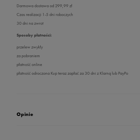
Darmowa dostawa od 299,99 zł
Czas realizacji 1-5 dni roboczych
30 dni na zwrot
Sposoby płatności:
przelew zwykły
za pobraniem
płatność online
płatność odroczona Kup teraz zapłać za 30 dni z Klarną lub PayPo
Opinie
Produkt nie posia