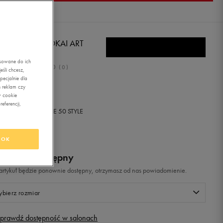
KSILVER MOLOKAI ART
asowane do ich
0.0
(
0
)
śli chcesz,
ecjalnie dla
99
zł
z Vat
 reklam czy
w cookie
eferencji,
+ 50 PKT W
KLUBIE 50 STYLE
OK
odukt niedostępny
i artykuł będzie ponownie dostępny, otrzymasz od nas powiadomienie.
bierz rozmiar
prawdź dostępność w salonach
Rozmiary EU
Rozmiary US