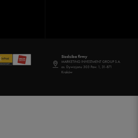
Siedziba firmy
MARKETING INVESTMENT GROUP S.A.
os. Dywizjonu 303 Paw. 1, 31-871
Kraków