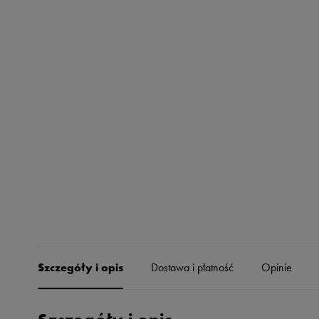
Skechers
Timberland
Umbro
Under Armour
Up8
U.S. Polo ASSN.
Vans
Szczegóły i opis
Dostawa i płatność
Opinie