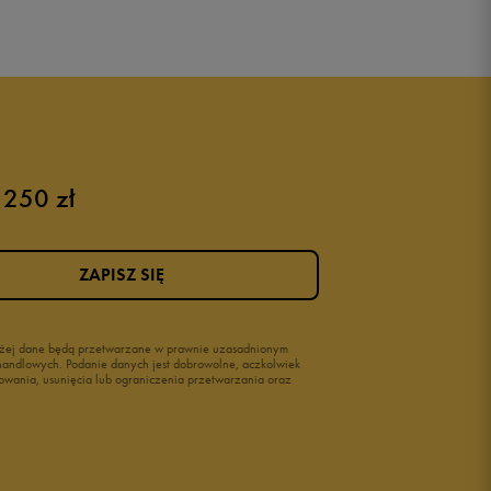
 250 zł
ZAPISZ SIĘ
wyżej dane będą przetwarzane w prawnie uzasadnionym
i handlowych. Podanie danych jest dobrowolne, aczkolwiek
owania, usunięcia lub ograniczenia przetwarzania oraz