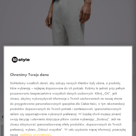
Chronimy Twoje dane
Dokładamy wszelkich starań, aby zakupy naszych Klientów były udane, a produkty,
które wybierają – najlepiej dopasowane do ich potrzeb. Robimy to jednak przy pełnym
poszanowaniu bezpieczeństwa wszystkich danych osobowych. Kliknij „OK”, jeśli
chcesz, abyśmy wykorzystywali informacje o Twoich zachowaniach na naszej stronie
do przygotowania personalizowanych specjalnie dla Ciebie treści, w tym rekomendacji
produktów dopasowanych do Twoich potrzeb i zainteresowań, spersonalizowanych
reklam czy zapamiętywanie wybranych preferencji. W każdej chwili możesz zmienić
1/4
PROMO: DO -30%
swoją decyzję i ustawienia dotyczące plików cookie wybierając „Dostosuj”. Jeśli nie
chcesz otrzymywać spersonalizowanej oferty produktów, dopasowanych do Twoich
preferencji, wybierz „Odrzuć wszystkie”. W celu uzyskania więcej informacji, przeczytaj
naszą
politykę prywatności.