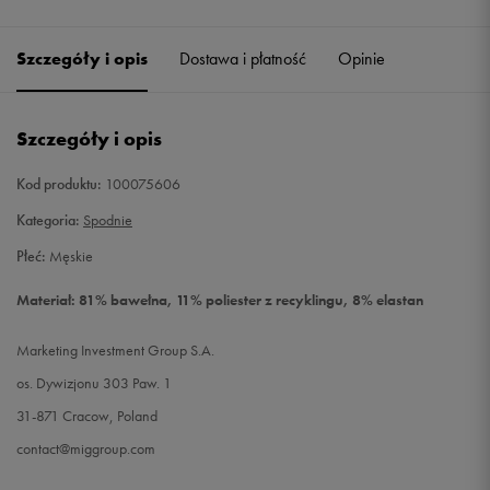
Szczegóły i opis
Dostawa i płatność
Opinie
Szczegóły i opis
Kod produktu:
100075606
Kategoria:
Spodnie
Płeć:
Męskie
Materiał: 81% bawełna, 11% poliester z recyklingu, 8% elastan
Marketing Investment Group S.A.
os. Dywizjonu 303 Paw. 1
31-871 Cracow, Poland
contact@miggroup.com