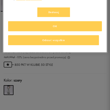
Dostosuj
REEBOK ACTIV COLL
OK
DREAMBLEND PANT
0.0
(
0
)
Odrzuć wszystkie
152,99
zł
z Vat
169,99
zł
-10%
(najniższa cena z 30 dni przed obniżką)
169,99
zł
-10%
(cena bezpośrednio przed promocją)
+ 850 PKT W
KLUBIE 50 STYLE
Kolor:
szary