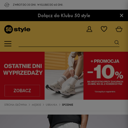
ZWROT DO 30 DNI. W KLUBIE DO 60 DNI.
×
Dołącz do Klubu 50 style
STRONA GŁÓWNA
MĘSKIE
UBRANIA
SPODNIE