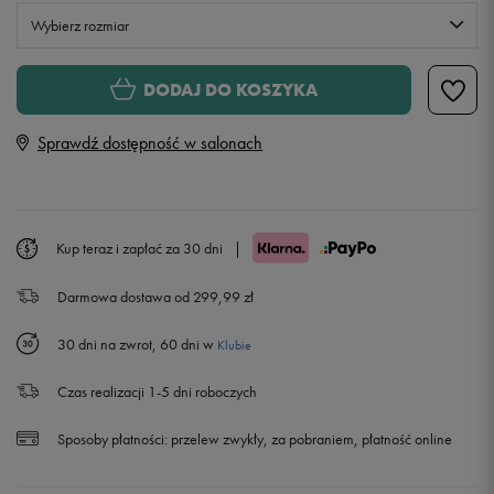
Wybierz rozmiar
S
DODAJ DO KOSZYKA
Sprawdź dostępność w salonach
M
L
Kup teraz i zapłać za 30 dni
|
XL
Darmowa dostawa od 299,99 zł
30 dni na zwrot, 60 dni w
Klubie
Czas realizacji 1-5 dni roboczych
Sposoby płatności:
przelew zwykły, za pobraniem, płatność online