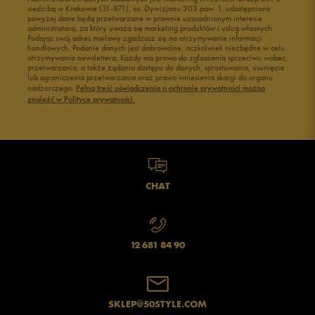
siedzibą w Krakowie (31-871), os. Dywizjonu 303 paw. 1, udostępnione
powyżej dane będą przetwarzane w prawnie uzasadnionym interesie
administratora, za który uważa się marketing produktów i usług własnych.
Podając swój adres mailowy zgadzasz się na otrzymywanie informacji
handlowych. Podanie danych jest dobrowolne, aczkolwiek niezbędne w celu
otrzymywania newslettera. Każdy ma prawo do zgłoszenia sprzeciwu wobec
przetwarzania, a także żądania dostępu do danych, sprostowania, usunięcia
lub ograniczenia przetwarzania oraz prawo wniesienia skargi do organu
nadzorczego.
Pełną treść oświadczenia o ochronie prywatności można
znaleźć w Polityce prywatności.
CHAT
12 681 84 90
SKLEP@50STYLE.COM