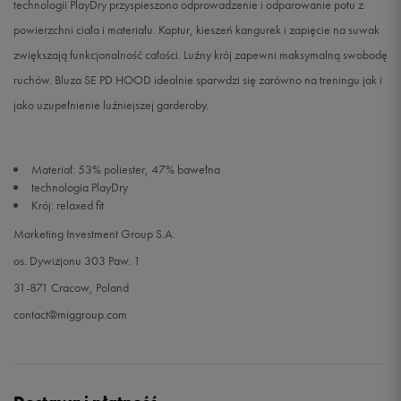
technologii PlayDry przyspieszono odprowadzenie i odparowanie potu z
powierzchni ciała i materiału. Kaptur, kieszeń kangurek i zapięcie na suwak
zwiększają funkcjonalność całości. Luźny krój zapewni maksymalną swobodę
ruchów. Bluza SE PD HOOD idealnie sparwdzi się zarówno na treningu jak i
jako uzupełnienie luźniejszej garderoby.
Materiał: 53% poliester, 47% bawełna
technologia PlayDry
Krój: relaxed fit
Marketing Investment Group S.A.
os. Dywizjonu 303 Paw. 1
31-871 Cracow, Poland
contact@miggroup.com