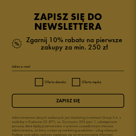
ZAPISZ SIĘ DO
NEWSLETTERA
Zgarnij 10% rabatu na pierwsze
zakupy za min. 250 zł
Adres e-mail
Oferta damska
Oferta męska
ZAPISZ SIĘ
Administratorem danych osobowych jest Marketing Investment Group S.A. z
siedzibą w Krakowie (31-871), os. Dywizjonu 303 paw. 1, udostępnione
powyżej dane będą przetwarzane w prawnie uzasadnionym interesie
administratora, za który uważa się marketing produktów i usług własnych.
Podając swój adres mailowy zgadzasz się na otrzymywanie informacji