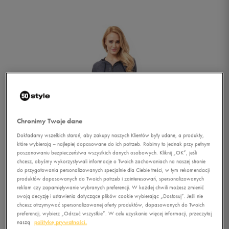
Chronimy Twoje dane
Dokładamy wszelkich starań, aby zakupy naszych Klientów były udane, a produkty,
które wybierają – najlepiej dopasowane do ich potrzeb. Robimy to jednak przy pełnym
poszanowaniu bezpieczeństwa wszystkich danych osobowych. Kliknij „OK”, jeśli
chcesz, abyśmy wykorzystywali informacje o Twoich zachowaniach na naszej stronie
do przygotowania personalizowanych specjalnie dla Ciebie treści, w tym rekomendacji
produktów dopasowanych do Twoich potrzeb i zainteresowań, spersonalizowanych
reklam czy zapamiętywanie wybranych preferencji. W każdej chwili możesz zmienić
1/6
swoją decyzję i ustawienia dotyczące plików cookie wybierając „Dostosuj”. Jeśli nie
chcesz otrzymywać spersonalizowanej oferty produktów, dopasowanych do Twoich
preferencji, wybierz „Odrzuć wszystkie”. W celu uzyskania więcej informacji, przeczytaj
naszą
politykę prywatności.