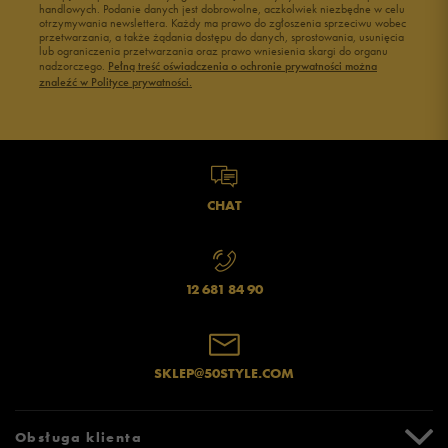
handlowych. Podanie danych jest dobrowolne, aczkolwiek niezbędne w celu
otrzymywania newslettera. Każdy ma prawo do zgłoszenia sprzeciwu wobec
przetwarzania, a także żądania dostępu do danych, sprostowania, usunięcia
lub ograniczenia przetwarzania oraz prawo wniesienia skargi do organu
nadzorczego.
Pełną treść oświadczenia o ochronie prywatności można
znaleźć w Polityce prywatności.
CHAT
12 681 84 90
SKLEP@50STYLE.COM
Obsługa klienta