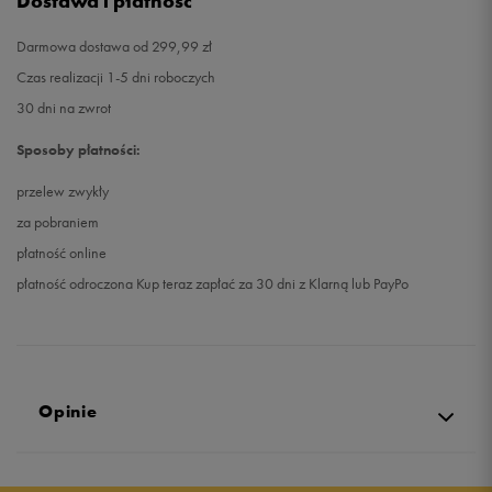
Dostawa i płatność
Darmowa dostawa od 299,99 zł
Czas realizacji 1-5 dni roboczych
30 dni na zwrot
Sposoby płatności:
przelew zwykły
za pobraniem
płatność online
płatność odroczona Kup teraz zapłać za 30 dni z Klarną lub PayPo
Opinie
Produkt nie posiada recenzji