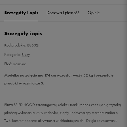
Szczegóły i opis
Dostawa i płatność
Opinie
S
Powiadom o dostępności
M
Powiadom o dostępności
Szczegóły i opis
L
Powiadom o dostępności
Kod produktu:
B86021
Kategoria:
Bluzy
Płeć:
Damskie
Modelka na zdjęciu ma 174 cm wzrostu, waży 52 kg i prezentuje
produkt w rozmiarze S.
Bluza SE PD HOOD z treningowej kolekcji marki reebok cechuje się wysoką
jakością wykonania. Miły w dotyku, ciepły i oddychający materiał zadba o
Twój komfort podczas aktywności w chłodniejsze dni. Dzięki zastosowaniu