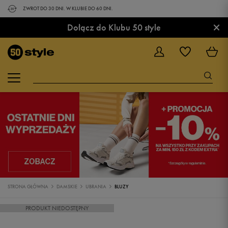
ZWROT DO 30 DNI. W KLUBIE DO 60 DNI.
×
Dołącz do Klubu 50 style
STRONA GŁÓWNA
DAMSKIE
UBRANIA
BLUZY
PRODUKT NIEDOSTĘPNY