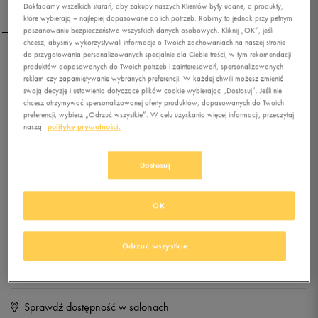
Dokładamy wszelkich starań, aby zakupy naszych Klientów były udane, a produkty,
które wybierają – najlepiej dopasowane do ich potrzeb. Robimy to jednak przy pełnym
poszanowaniu bezpieczeństwa wszystkich danych osobowych. Kliknij „OK”, jeśli
chcesz, abyśmy wykorzystywali informacje o Twoich zachowaniach na naszej stronie
do przygotowania personalizowanych specjalnie dla Ciebie treści, w tym rekomendacji
REEBOK DASH COURT 2V
produktów dopasowanych do Twoich potrzeb i zainteresowań, spersonalizowanych
reklam czy zapamiętywanie wybranych preferencji. W każdej chwili możesz zmienić
swoją decyzję i ustawienia dotyczące plików cookie wybierając „Dostosuj”. Jeśli nie
chcesz otrzymywać spersonalizowanej oferty produktów, dopasowanych do Twoich
0.0
(
0
)
preferencji, wybierz „Odrzuć wszystkie”. W celu uzyskania więcej informacji, przeczytaj
naszą
politykę prywatności.
0
zł
z Vat
+ 0 PKT W
KLUBIE 50 STYLE
Dostosuj
OK
Produkt niedostępny
Jeśli artykuł będzie ponownie dostępny, otrzymasz od nas powiadomienie.
Odrzuć wszystkie
Wybierz rozmiar
Sprawdź dostępność w salonach
Rozmiary EU
Rozmiary US