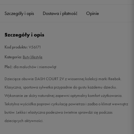
17
8 cm
Powiadom o dostępności
Szczegóły i opis
Dostawa i płatność
Opinie
18,5
9 cm
Powiadom o dostępności
Szczegóły i opis
19,5
10 cm
Powiadom o dostępności
Kod produktu:
V56171
20
10,5 cm
Powiadom o dostępności
Kategoria:
Buty lifestyle
Płeć:
dla maluchów i niemowląt
21
11 cm
Powiadom o dostępności
Dziecięce obuwie DASH COURT 2V z wiosennej kolekcji marki Reebok.
21,5
11,5 cm
Powiadom o dostępności
Klasyczna, sportowa sylwetka przypadnie do gustu każdemu dziecku.
Wykonanie ze skóry naturalnej zapewni optymalny komfort użytkowania.
22
12 cm
Powiadom o dostępności
Tekstylna wyściółka poprawi cyrkulację powietrza i zadba o klimat wewnątrz
butów. Lekka i elastyczna podeszwa świetnie sprawdzi się podczas
22,5
12,5 cm
Powiadom o dostępności
dziecięcych aktywności.
23,5
13 cm
Powiadom o dostępności