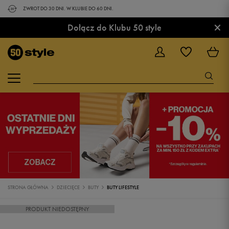
ZWROT DO 30 DNI. W KLUBIE DO 60 DNI.
×
Dołącz do Klubu 50 style
STRONA GŁÓWNA
DZIECIĘCE
BUTY
BUTY LIFESTYLE
PRODUKT NIEDOSTĘPNY