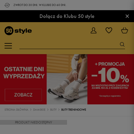
ZWROT DO 30 DNI. W KLUBIE DO 60 DNI.
×
Dołącz do Klubu 50 style
STRONA GŁÓWNA
DAMSKIE
BUTY
BUTY TRENINGOWE
PRODUKT NIEDOSTĘPNY