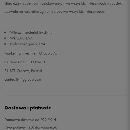
która dzięki systemowi rozlokowanych we wszystkich kierunkach wypustek
pozwala na naturalne zginanie stopy we wszystkich kierunkach.
Wierzch: materiał tekstylny
Wkładka: EVA
Podeszwa: guma, EVA
Marketing Investment Group S.A.
os. Dywizjonu 303 Paw. 1
31-871 Cracow, Poland
contact@miggroup.com
Dostawa i płatność
Darmowa dostawa od 299,99 zł
Czas realizacji 1-5 dni roboczych