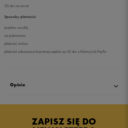
30 dni na zwrot
Sposoby płatności:
przelew zwykły
za pobraniem
płatność online
płatność odroczona Kup teraz zapłać za 30 dni z Klarną lub PayPo
Opinie
Produkt nie posiada recenzji
ZAPISZ SIĘ DO