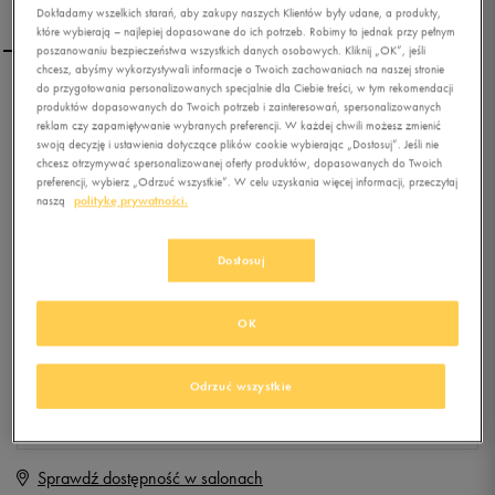
Dokładamy wszelkich starań, aby zakupy naszych Klientów były udane, a produkty,
które wybierają – najlepiej dopasowane do ich potrzeb. Robimy to jednak przy pełnym
poszanowaniu bezpieczeństwa wszystkich danych osobowych. Kliknij „OK”, jeśli
chcesz, abyśmy wykorzystywali informacje o Twoich zachowaniach na naszej stronie
do przygotowania personalizowanych specjalnie dla Ciebie treści, w tym rekomendacji
REEBOK REALFLEX TRAIN
produktów dopasowanych do Twoich potrzeb i zainteresowań, spersonalizowanych
4.0
reklam czy zapamiętywanie wybranych preferencji. W każdej chwili możesz zmienić
swoją decyzję i ustawienia dotyczące plików cookie wybierając „Dostosuj”. Jeśli nie
chcesz otrzymywać spersonalizowanej oferty produktów, dopasowanych do Twoich
0.0
(
0
)
preferencji, wybierz „Odrzuć wszystkie”. W celu uzyskania więcej informacji, przeczytaj
0
zł
z Vat
naszą
politykę prywatności.
+ 0 PKT W
KLUBIE 50 STYLE
Dostosuj
OK
Produkt niedostępny
Jeśli artykuł będzie ponownie dostępny, otrzymasz od nas powiadomienie.
Odrzuć wszystkie
Wybierz rozmiar
Sprawdź dostępność w salonach
Rozmiary EU
Rozmiary US