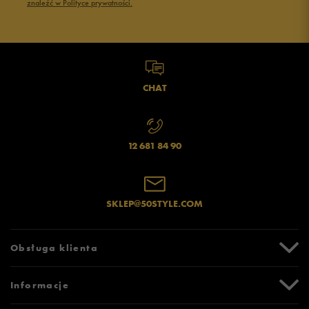
znaleźć w Polityce prywatności.
CHAT
12 681 84 90
SKLEP@50STYLE.COM
Obsługa klienta
Centrum Pomocy
Informacje
Zwroty i reklamacje