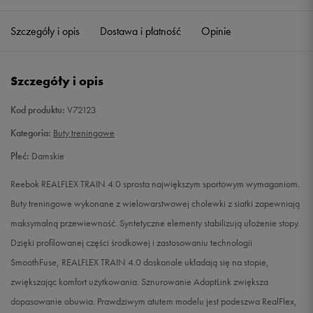
36
23 cm
Powiadom o dostępności
Szczegóły i opis
Dostawa i płatność
Opinie
37
23,5 cm
Powiadom o dostępności
Szczegóły i opis
37,5
24 cm
Powiadom o dostępności
Kod produktu:
V72123
38
24,5 cm
Powiadom o dostępności
Kategoria:
Buty treningowe
Płeć:
Damskie
38,5
25 cm
Powiadom o dostępności
Reebok REALFLEX TRAIN 4.0 sprosta największym sportowym wymaganiom.
39
25,5 cm
Powiadom o dostępności
Buty treningowe wykonane z wielowarstwowej cholewki z siatki zapewniają
maksymalną przewiewność. Syntetyczne elementy stabilizują ułożenie stopy.
40
26 cm
Powiadom o dostępności
Dzięki profilowanej części środkowej i zastosowaniu technologii
SmoothFuse, REALFLEX TRAIN 4.0 doskonale układają się na stopie,
40,5
26,5 cm
Powiadom o dostępności
zwiększając komfort użytkowania. Sznurowanie AdaptLink zwiększa
dopasowanie obuwia. Prawdziwym atutem modelu jest podeszwa RealFlex,
41
27 cm
Powiadom o dostępności