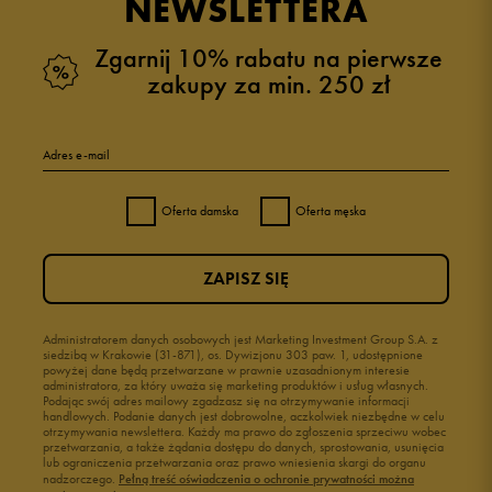
NEWSLETTERA
Zgarnij 10% rabatu na pierwsze
zakupy za min. 250 zł
Adres e-mail
Oferta damska
Oferta męska
ZAPISZ SIĘ
Administratorem danych osobowych jest Marketing Investment Group S.A. z
siedzibą w Krakowie (31-871), os. Dywizjonu 303 paw. 1, udostępnione
powyżej dane będą przetwarzane w prawnie uzasadnionym interesie
administratora, za który uważa się marketing produktów i usług własnych.
Podając swój adres mailowy zgadzasz się na otrzymywanie informacji
handlowych. Podanie danych jest dobrowolne, aczkolwiek niezbędne w celu
otrzymywania newslettera. Każdy ma prawo do zgłoszenia sprzeciwu wobec
przetwarzania, a także żądania dostępu do danych, sprostowania, usunięcia
lub ograniczenia przetwarzania oraz prawo wniesienia skargi do organu
nadzorczego.
Pełną treść oświadczenia o ochronie prywatności można