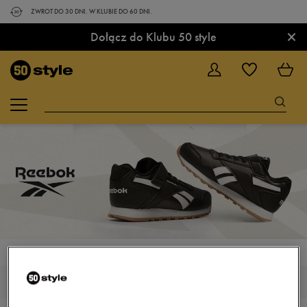
ZWROT DO 30 DNI. W KLUBIE DO 60 DNI.
×
Dołącz do Klubu 50 style
STRONA GŁÓWNA
REEBOK ROYAL GLIDE
REEBOK ROYAL GLIDE