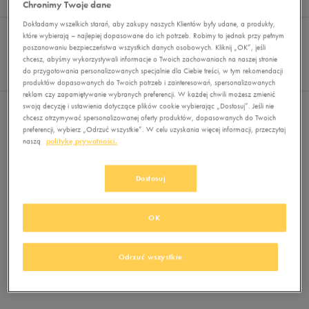
Chronimy Twoje dane
Wyników
0
Dokładamy wszelkich starań, aby zakupy naszych Klientów były udane, a produkty,
Sortuj:
FILTRUJ
REKOMENDOWANE
które wybierają – najlepiej dopasowane do ich potrzeb. Robimy to jednak przy pełnym
Pokaż
poszanowaniu bezpieczeństwa wszystkich danych osobowych. Kliknij „OK”, jeśli
chcesz, abyśmy wykorzystywali informacje o Twoich zachowaniach na naszej stronie
60
do przygotowania personalizowanych specjalnie dla Ciebie treści, w tym rekomendacji
z 0
produktów dopasowanych do Twoich potrzeb i zainteresowań, spersonalizowanych
reklam czy zapamiętywanie wybranych preferencji. W każdej chwili możesz zmienić
swoją decyzję i ustawienia dotyczące plików cookie wybierając „Dostosuj”. Jeśli nie
Nie wybrano filtrów
chcesz otrzymywać spersonalizowanej oferty produktów, dopasowanych do Twoich
preferencji, wybierz „Odrzuć wszystkie”. W celu uzyskania więcej informacji, przeczytaj
naszą
politykę prywatności.
Dostosuj
OK
Brak produktów do wyświetlenia
Zmień kryteria wyszukiwania lub
Odrzuć wszystkie
usuń wybrane filtry