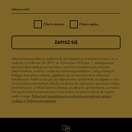
Adres e-mail
Oferta damska
Oferta męska
ZAPISZ SIĘ
Administratorem danych osobowych jest Marketing Investment Group S.A. z
siedzibą w Krakowie (31-871), os. Dywizjonu 303 paw. 1, udostępnione
powyżej dane będą przetwarzane w prawnie uzasadnionym interesie
administratora, za który uważa się marketing produktów i usług własnych.
Podając swój adres mailowy zgadzasz się na otrzymywanie informacji
handlowych. Podanie danych jest dobrowolne, aczkolwiek niezbędne w celu
otrzymywania newslettera. Każdy ma prawo do zgłoszenia sprzeciwu wobec
przetwarzania, a także żądania dostępu do danych, sprostowania, usunięcia
lub ograniczenia przetwarzania oraz prawo wniesienia skargi do organu
nadzorczego.
Pełną treść oświadczenia o ochronie prywatności można
znaleźć w Polityce prywatności.