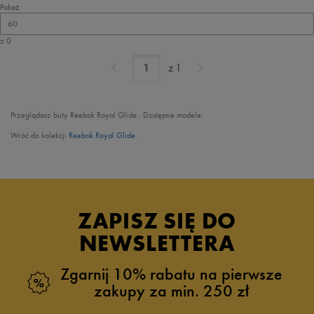
Pokaż
60
z 0
z
1
Przeglądasz buty Reebok Royal Glide . Dostępne modele:
Wróć do kolekcji
Reebok Royal Glide
.
ZAPISZ SIĘ DO
NEWSLETTERA
Zgarnij 10% rabatu na pierwsze
zakupy za min. 250 zł