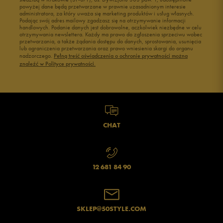
powyżej dane będą przetwarzane w prawnie uzasadnionym interesie
administratora, za który uważa się marketing produktów i usług własnych.
Podając swój adres mailowy zgadzasz się na otrzymywanie informacji
handlowych. Podanie danych jest dobrowolne, aczkolwiek niezbędne w celu
otrzymywania newslettera. Każdy ma prawo do zgłoszenia sprzeciwu wobec
przetwarzania, a także żądania dostępu do danych, sprostowania, usunięcia
lub ograniczenia przetwarzania oraz prawo wniesienia skargi do organu
nadzorczego.
Pełną treść oświadczenia o ochronie prywatności można
znaleźć w Polityce prywatności.
CHAT
12 681 84 90
SKLEP@50STYLE.COM