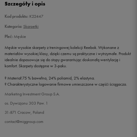
Szczegóły i opis
Kod produktu:
K22447
Kategoria:
Skarpetki
Płeć:
Męskie
Męskie wysokie skarpety z treningowej kolekcji Reebok. Wykonane z
materiałów wysokiej klasy, dzięki czemu są praktyczne i wytrzymałe. Produkt
idealnie dopasowuje się do stopy gwarantując doskonałą wentylację i
komfort. Skarpety dostępne w 3-paku.
? Materiał:75 % bawełna, 24% poliamid, 2% elastyna.
? Charakterystyczne logowanie firmowe umieszczone w częśći ściągacza.
Marketing Investment Group S.A.
os. Dywizjonu 303 Paw. 1
31-871 Cracow, Poland
contact@miggroup.com