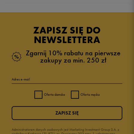
Produkt nie posiada recenzji
ZAPISZ SIĘ DO
NEWSLETTERA
Zgarnij 10% rabatu na pierwsze
zakupy za min. 250 zł
Adres e-mail
Oferta damska
Oferta męska
ZAPISZ SIĘ
Administratorem danych osobowych jest Marketing Investment Group S.A. z
siedzibą w Krakowie (31-871), os. Dywizjonu 303 paw. 1, udostępnione