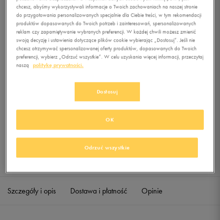
2 CREW 3PPK
chcesz, abyśmy wykorzystywali informacje o Twoich zachowaniach na naszej stronie
do przygotowania personalizowanych specjalnie dla Ciebie treści, w tym rekomendacji
produktów dopasowanych do Twoich potrzeb i zainteresowań, spersonalizowanych
0.0
(
0
)
reklam czy zapamiętywanie wybranych preferencji. W każdej chwili możesz zmienić
4,99
zł
z Vat
swoją decyzję i ustawienia dotyczące plików cookie wybierając „Dostosuj”. Jeśli nie
chcesz otrzymywać spersonalizowanej oferty produktów, dopasowanych do Twoich
+ 25 PKT W
KLUBIE 50 STYLE
preferencji, wybierz „Odrzuć wszystkie”. W celu uzyskania więcej informacji, przeczytaj
naszą
politykę prywatności.
Dostosuj
Produkt niedostępny
Jeśli artykuł będzie ponownie dostępny, otrzymasz od nas powiadomienie.
OK
Wybierz rozmiar
Odrzuć wszystkie
Sprawdź dostępność w salonach
Rozmiary EU
Rozmiary US
40-42
Powiadom o dostępności
Szczegóły i opis
Dostawa i płatność
Opinie
43-45
Powiadom o dostępności