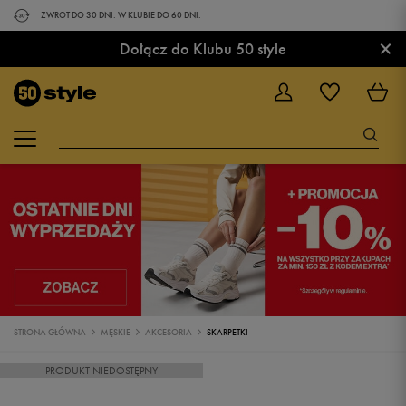
ZWROT DO 30 DNI. W KLUBIE DO 60 DNI.
×
Dołącz do Klubu 50 style
STRONA GŁÓWNA
MĘSKIE
AKCESORIA
SKARPETKI
PRODUKT NIEDOSTĘPNY