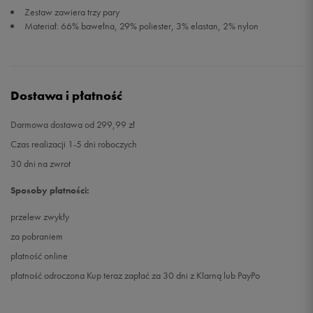
Zestaw zawiera trzy pary
Materiał: 66% bawełna, 29% poliester, 3% elastan, 2% nylon
Dostawa i płatność
Darmowa dostawa od 299,99 zł
Czas realizacji 1-5 dni roboczych
30 dni na zwrot
Sposoby płatności:
przelew zwykły
za pobraniem
płatność online
płatność odroczona Kup teraz zapłać za 30 dni z Klarną lub PayPo