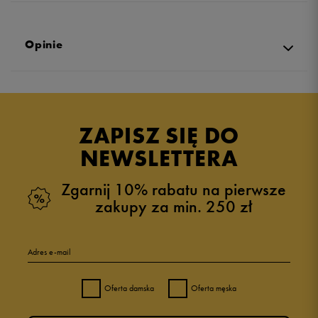
Opinie
5.0
opinii klientów
35
z całego okresu
ZAPISZ SIĘ DO
zebranych i zweryfikowanych przez
NEWSLETTERA
Zgarnij 10% rabatu na pierwsze
zakupy za min. 250 zł
5
100%
Adres e-mail
4
0%
Oferta damska
Oferta męska
3
0%