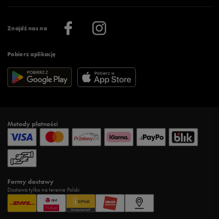
Praca
Regulamin aplikacji 50 style
Informacje o firmie
Więcej regulaminów >
Znajdź nas na
Pobierz aplikację
Metody płatności
Formy dostawy
Dostawa tylko na terenie Polski