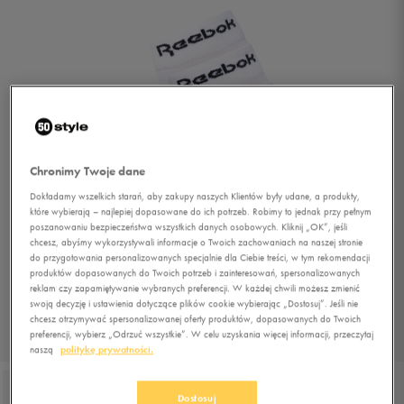
Chronimy Twoje dane
Dokładamy wszelkich starań, aby zakupy naszych Klientów były udane, a produkty,
które wybierają – najlepiej dopasowane do ich potrzeb. Robimy to jednak przy pełnym
poszanowaniu bezpieczeństwa wszystkich danych osobowych. Kliknij „OK”, jeśli
chcesz, abyśmy wykorzystywali informacje o Twoich zachowaniach na naszej stronie
do przygotowania personalizowanych specjalnie dla Ciebie treści, w tym rekomendacji
produktów dopasowanych do Twoich potrzeb i zainteresowań, spersonalizowanych
reklam czy zapamiętywanie wybranych preferencji. W każdej chwili możesz zmienić
swoją decyzję i ustawienia dotyczące plików cookie wybierając „Dostosuj”. Jeśli nie
chcesz otrzymywać spersonalizowanej oferty produktów, dopasowanych do Twoich
preferencji, wybierz „Odrzuć wszystkie”. W celu uzyskania więcej informacji, przeczytaj
1/2
naszą
politykę prywatności.
Dostosuj