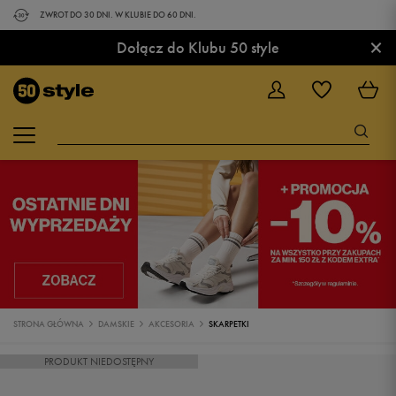
ZWROT DO 30 DNI. W KLUBIE DO 60 DNI.
×
Dołącz do Klubu 50 style
STRONA GŁÓWNA
DAMSKIE
AKCESORIA
SKARPETKI
PRODUKT NIEDOSTĘPNY