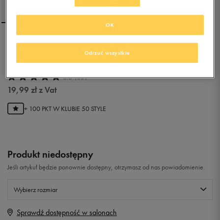
OK
REEBOK SKARPETY ACT
Odrzuć wszystkie
CORE ANKLE SOCK 3P
5.0
(
35
)
19,99
zł
z Vat
+ 100 PKT W
KLUBIE 50 STYLE
Produkt niedostępny
Jeśli artykuł będzie ponownie dostępny, otrzymasz od nas powiadomienie.
Wybierz rozmiar
Sprawdź dostępność w salonach
Rozmiary EU
Rozmiary US