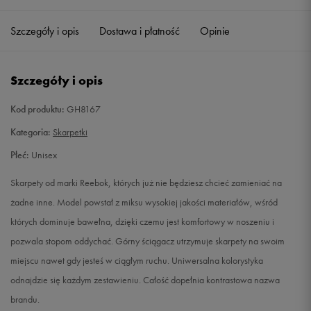
37-39
Powiadom o dostępności
Szczegóły i opis
Dostawa i płatność
Opinie
40-42
Powiadom o dostępności
Szczegóły i opis
43-45
Powiadom o dostępności
Kod produktu:
GH8167
Kategoria:
Skarpetki
Płeć:
Unisex
Skarpety od marki Reebok, których już nie będziesz chcieć zamieniać na
żadne inne. Model powstał z miksu wysokiej jakości materiałów, wśród
których dominuje bawełna, dzięki czemu jest komfortowy w noszeniu i
pozwala stopom oddychać. Górny ściągacz utrzymuje skarpety na swoim
miejscu nawet gdy jesteś w ciągłym ruchu. Uniwersalna kolorystyka
odnajdzie się każdym zestawieniu. Całość dopełnia kontrastowa nazwa
brandu.