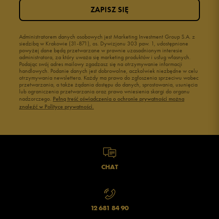
ZAPISZ SIĘ
2
0%
1
Administratorem danych osobowych jest Marketing Investment Group S.A. z
0%
siedzibą w Krakowie (31-871), os. Dywizjonu 303 paw. 1, udostępnione
powyżej dane będą przetwarzane w prawnie uzasadnionym interesie
administratora, za który uważa się marketing produktów i usług własnych.
Podając swój adres mailowy zgadzasz się na otrzymywanie informacji
handlowych. Podanie danych jest dobrowolne, aczkolwiek niezbędne w celu
otrzymywania newslettera. Każdy ma prawo do zgłoszenia sprzeciwu wobec
przetwarzania, a także żądania dostępu do danych, sprostowania, usunięcia
lub ograniczenia przetwarzania oraz prawo wniesienia skargi do organu
Jak zbieramy opinie?
nadzorczego.
Pełną treść oświadczenia o ochronie prywatności można
znaleźć w Polityce prywatności.
Opinie klientów
Wyczyść
Szukaj
CHAT
12 681 84 90