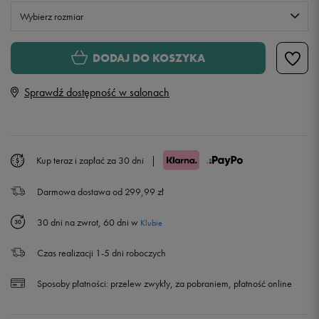
Wybierz rozmiar
S
DODAJ DO KOSZYKA
Sprawdź dostępność w salonach
M
L
Kup teraz i zapłać za 30 dni
|
XL
Darmowa dostawa od 299,99 zł
30 dni na zwrot, 60 dni w
Klubie
Czas realizacji 1-5 dni roboczych
Sposoby płatności:
przelew zwykły, za pobraniem, płatność online