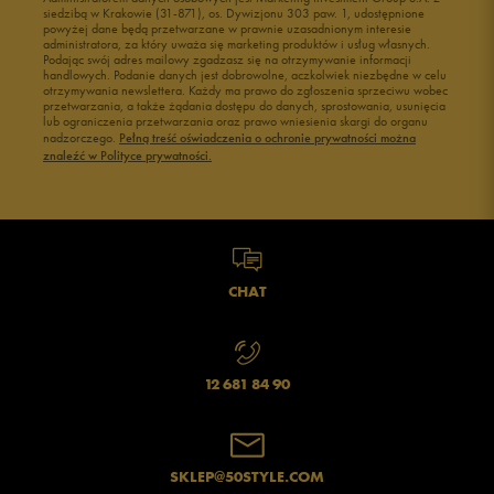
siedzibą w Krakowie (31-871), os. Dywizjonu 303 paw. 1, udostępnione
powyżej dane będą przetwarzane w prawnie uzasadnionym interesie
administratora, za który uważa się marketing produktów i usług własnych.
Podając swój adres mailowy zgadzasz się na otrzymywanie informacji
handlowych. Podanie danych jest dobrowolne, aczkolwiek niezbędne w celu
otrzymywania newslettera. Każdy ma prawo do zgłoszenia sprzeciwu wobec
przetwarzania, a także żądania dostępu do danych, sprostowania, usunięcia
lub ograniczenia przetwarzania oraz prawo wniesienia skargi do organu
Jak zbieramy opinie?
nadzorczego.
Pełną treść oświadczenia o ochronie prywatności można
znaleźć w Polityce prywatności.
Opinie klientów
Wyczyść
Szukaj
CHAT
12 681 84 90
SKLEP@50STYLE.COM