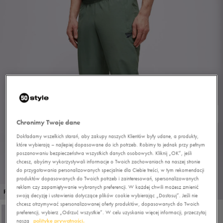
Chronimy Twoje dane
Dokładamy wszelkich starań, aby zakupy naszych Klientów były udane, a produkty,
które wybierają – najlepiej dopasowane do ich potrzeb. Robimy to jednak przy pełnym
poszanowaniu bezpieczeństwa wszystkich danych osobowych. Kliknij „OK”, jeśli
chcesz, abyśmy wykorzystywali informacje o Twoich zachowaniach na naszej stronie
do przygotowania personalizowanych specjalnie dla Ciebie treści, w tym rekomendacji
produktów dopasowanych do Twoich potrzeb i zainteresowań, spersonalizowanych
reklam czy zapamiętywanie wybranych preferencji. W każdej chwili możesz zmienić
1/4
PROMO: DO -30%
swoją decyzję i ustawienia dotyczące plików cookie wybierając „Dostosuj”. Jeśli nie
chcesz otrzymywać spersonalizowanej oferty produktów, dopasowanych do Twoich
preferencji, wybierz „Odrzuć wszystkie”. W celu uzyskania więcej informacji, przeczytaj
naszą
politykę prywatności.