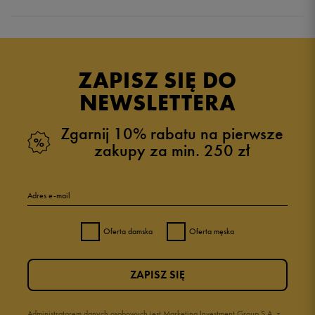
5.0
opinii klientów
1
z całego okresu
ZAPISZ SIĘ DO
zebranych i zweryfikowanych przez
NEWSLETTERA
Zgarnij 10% rabatu na pierwsze
zakupy za min. 250 zł
5
100%
Adres e-mail
4
0%
Oferta damska
Oferta męska
3
0%
ZAPISZ SIĘ
2
0%
1
Administratorem danych osobowych jest Marketing Investment Group S.A. z
0%