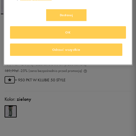
Dostosuj
REEBOK SPODNIE CL F FR
OK
TRACKPANT
5.0
(
1
)
Odrzuć wszystkie
142,49
zł
z Vat
161,49
zł
-12%
(najniższa cena z 30 dni przed obniżką)
189,99
zł
-25%
(cena bezpośrednio przed promocją)
+ 950 PKT W
KLUBIE 50 STYLE
Kolor:
zielony