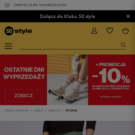
ZWROT DO 30 DNI. W KLUBIE DO 60 DNI.
×
Dołącz do Klubu 50 style
STRONA GŁÓWNA
MĘSKIE
UBRANIA
SPODNIE