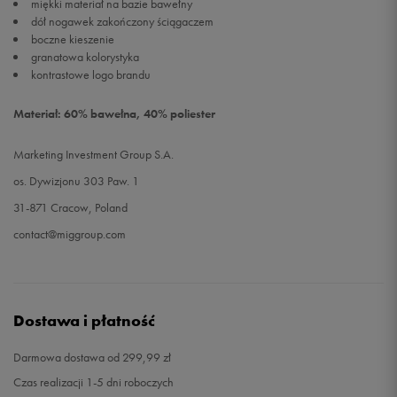
miękki materiał na bazie bawełny
dół nogawek zakończony ściągaczem
boczne kieszenie
granatowa kolorystyka
kontrastowe logo brandu
Materiał: 60% bawełna, 40% poliester
Marketing Investment Group S.A.
os. Dywizjonu 303 Paw. 1
31-871 Cracow, Poland
contact@miggroup.com
Dostawa i płatność
Darmowa dostawa od 299,99 zł
Czas realizacji 1-5 dni roboczych