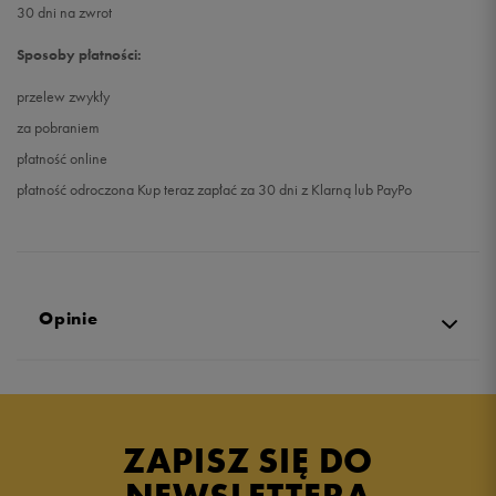
30 dni na zwrot
Sposoby płatności:
przelew zwykły
za pobraniem
płatność online
płatność odroczona Kup teraz zapłać za 30 dni z Klarną lub PayPo
Opinie
5.0
opinii klientów
3
z całego okresu
ZAPISZ SIĘ DO
zebranych i zweryfikowanych przez