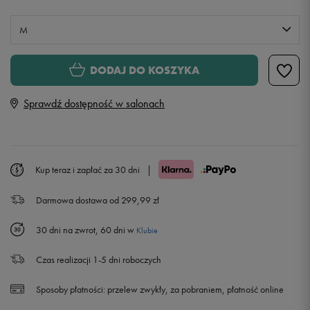
M
S
Powiadom o dostępności
DODAJ DO KOSZYKA
Sprawdź dostępność w salonach
M
L
Powiadom o dostępności
Kup teraz i zapłać za 30 dni
|
XL
Powiadom o dostępności
Darmowa dostawa od 299,99 zł
XXL
Powiadom o dostępności
30 dni na zwrot, 60 dni w
Klubie
Czas realizacji 1-5 dni roboczych
Sposoby płatności:
przelew zwykły, za pobraniem, płatność online