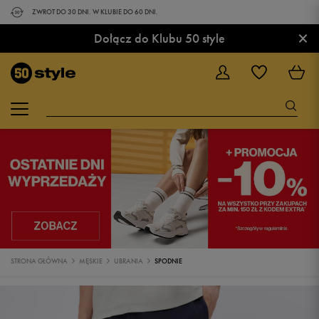
ZWROT DO 30 DNI. W KLUBIE DO 60 DNI.
×
Dołącz do Klubu 50 style
STRONA GŁÓWNA
MĘSKIE
UBRANIA
SPODNIE