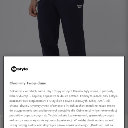
Chronimy Twoje dane
Dokładamy wszelkich starań, aby zakupy naszych Klientów były udane, a produkty,
które wybierają – najlepiej dopasowane do ich potrzeb. Robimy to jednak przy pełnym
poszanowaniu bezpieczeństwa wszystkich danych osobowych. Kliknij „OK”, jeśli
chcesz, abyśmy wykorzystywali informacje o Twoich zachowaniach na naszej stronie
1/4
do przygotowania personalizowanych specjalnie dla Ciebie treści, w tym rekomendacji
produktów dopasowanych do Twoich potrzeb i zainteresowań, spersonalizowanych
reklam czy zapamiętywanie wybranych preferencji. W każdej chwili możesz zmienić
swoją decyzję i ustawienia dotyczące plików cookie wybierając „Dostosuj”. Jeśli nie