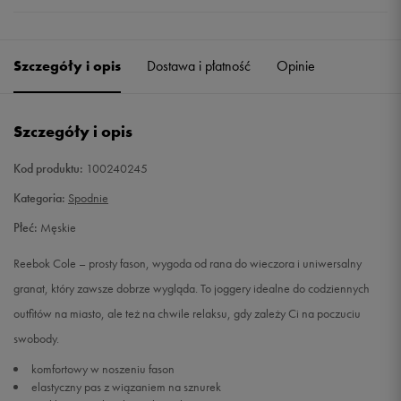
Szczegóły i opis
Dostawa i płatność
Opinie
Szczegóły i opis
Kod produktu:
100240245
Kategoria:
Spodnie
Płeć:
Męskie
Reebok Cole – prosty fason, wygoda od rana do wieczora i uniwersalny
granat, który zawsze dobrze wygląda. To joggery idealne do codziennych
outfitów na miasto, ale też na chwile relaksu, gdy zależy Ci na poczuciu
swobody.
komfortowy w noszeniu fason
elastyczny pas z wiązaniem na sznurek