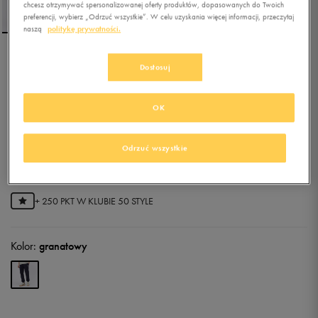
chcesz otrzymywać spersonalizowanej oferty produktów, dopasowanych do Twoich
preferencji, wybierz „Odrzuć wszystkie”. W celu uzyskania więcej informacji, przeczytaj
naszą
politykę prywatności.
REEBOK SPODNIE COLE
Dostosuj
SMALL LOGO ELASTICATED
HEM
OK
5.0
(
3
)
37,49
zł
z Vat
Odrzuć wszystkie
49,99
zł
-25%
(najniższa cena od momentu wprowadzenia produktu)
49,99
zł
-25%
(cena bezpośrednio przed promocją)
+ 250 PKT W
KLUBIE 50 STYLE
Kolor:
granatowy