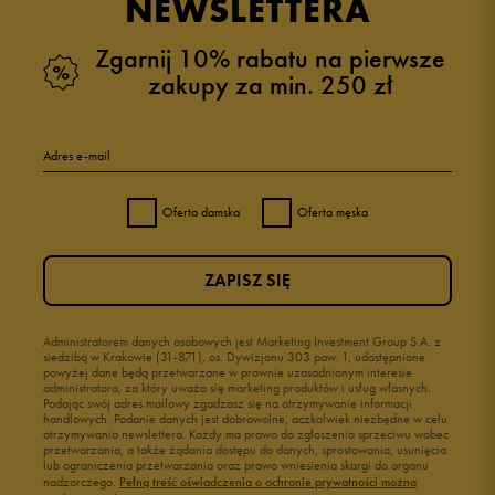
NEWSLETTERA
Zgarnij 10% rabatu na pierwsze
zakupy za min. 250 zł
Adres e-mail
Oferta damska
Oferta męska
ZAPISZ SIĘ
Administratorem danych osobowych jest Marketing Investment Group S.A. z
siedzibą w Krakowie (31-871), os. Dywizjonu 303 paw. 1, udostępnione
powyżej dane będą przetwarzane w prawnie uzasadnionym interesie
administratora, za który uważa się marketing produktów i usług własnych.
Podając swój adres mailowy zgadzasz się na otrzymywanie informacji
handlowych. Podanie danych jest dobrowolne, aczkolwiek niezbędne w celu
otrzymywania newslettera. Każdy ma prawo do zgłoszenia sprzeciwu wobec
przetwarzania, a także żądania dostępu do danych, sprostowania, usunięcia
lub ograniczenia przetwarzania oraz prawo wniesienia skargi do organu
nadzorczego.
Pełną treść oświadczenia o ochronie prywatności można