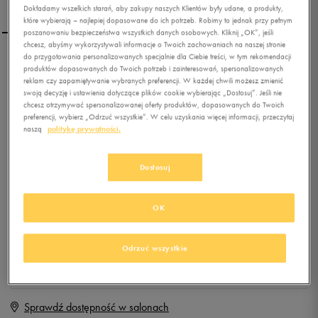
Dokładamy wszelkich starań, aby zakupy naszych Klientów były udane, a produkty,
które wybierają – najlepiej dopasowane do ich potrzeb. Robimy to jednak przy pełnym
poszanowaniu bezpieczeństwa wszystkich danych osobowych. Kliknij „OK”, jeśli
chcesz, abyśmy wykorzystywali informacje o Twoich zachowaniach na naszej stronie
do przygotowania personalizowanych specjalnie dla Ciebie treści, w tym rekomendacji
REEBOK T-SHIRT AER
produktów dopasowanych do Twoich potrzeb i zainteresowań, spersonalizowanych
GRAPHIC TEE
reklam czy zapamiętywanie wybranych preferencji. W każdej chwili możesz zmienić
swoją decyzję i ustawienia dotyczące plików cookie wybierając „Dostosuj”. Jeśli nie
chcesz otrzymywać spersonalizowanej oferty produktów, dopasowanych do Twoich
0.0
(
0
)
preferencji, wybierz „Odrzuć wszystkie”. W celu uzyskania więcej informacji, przeczytaj
0
zł
z Vat
naszą
politykę prywatności.
+ 0 PKT W
KLUBIE 50 STYLE
Dostosuj
OK
Produkt niedostępny
Jeśli artykuł będzie ponownie dostępny, otrzymasz od nas powiadomienie.
Odrzuć wszystkie
Wybierz rozmiar
Sprawdź dostępność w salonach
XS
Powiadom o dostępności