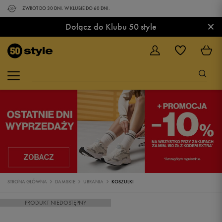
ZWROT DO 30 DNI. W KLUBIE DO 60 DNI.
×
Dołącz do Klubu 50 style
STRONA GŁÓWNA
DAMSKIE
UBRANIA
KOSZULKI
PRODUKT NIEDOSTĘPNY