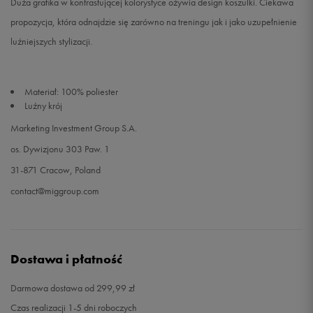
Duża grafika w kontrastującej kolorystyce ożywia design koszulki. Ciekawa
propozycja, która odnajdzie się zarówno na treningu jak i jako uzupełnienie
luźniejszych stylizacji.
Materiał: 100% poliester
Luźny krój
Marketing Investment Group S.A.
os. Dywizjonu 303 Paw. 1
31-871 Cracow, Poland
contact@miggroup.com
Dostawa i płatność
Darmowa dostawa od 299,99 zł
Czas realizacji 1-5 dni roboczych