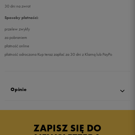
30 dni na zwrot
Sposoby płatności:
przelew zwykły
za pobraniem
płatność online
płatność odroczona Kup teraz zapłać za 30 dni z Klarną lub PayPo
Opinie
Produkt nie posiada recenzji
ZAPISZ SIĘ DO