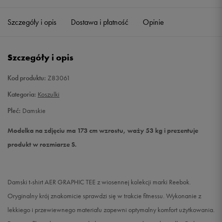
Szczegóły i opis
Dostawa i płatność
Opinie
S
Powiadom o dostępności
M
Powiadom o dostępności
Szczegóły i opis
L
Powiadom o dostępności
Kod produktu:
Z83061
Kategoria:
Koszulki
XL
Powiadom o dostępności
Płeć:
Damskie
Modelka na zdjęciu ma 173 cm wzrostu, waży 53 kg i prezentuje
produkt w rozmiarze S.
Damski t-shirt AER GRAPHIC TEE z wiosennej kolekcji marki Reebok.
Oryginalny krój znakomicie sprawdzi się w trakcie fitnessu. Wykonanie z
lekkiego i przewiewnego materiału zapewni optymalny komfort użytkowania.