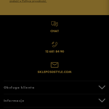
znaleźć w Polityce prywatności.
CHAT
12 681 84 90
SKLEP@50STYLE.COM
Obsługa klienta
Centrum Pomocy
Informacje
Zwroty i reklamacje