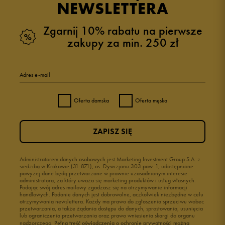
NEWSLETTERA
Zgarnij 10% rabatu na pierwsze
zakupy za min. 250 zł
Adres e-mail
Oferta damska
Oferta męska
ZAPISZ SIĘ
Administratorem danych osobowych jest Marketing Investment Group S.A. z
siedzibą w Krakowie (31-871), os. Dywizjonu 303 paw. 1, udostępnione
powyżej dane będą przetwarzane w prawnie uzasadnionym interesie
administratora, za który uważa się marketing produktów i usług własnych.
Podając swój adres mailowy zgadzasz się na otrzymywanie informacji
handlowych. Podanie danych jest dobrowolne, aczkolwiek niezbędne w celu
otrzymywania newslettera. Każdy ma prawo do zgłoszenia sprzeciwu wobec
przetwarzania, a także żądania dostępu do danych, sprostowania, usunięcia
lub ograniczenia przetwarzania oraz prawo wniesienia skargi do organu
nadzorczego.
Pełną treść oświadczenia o ochronie prywatności można