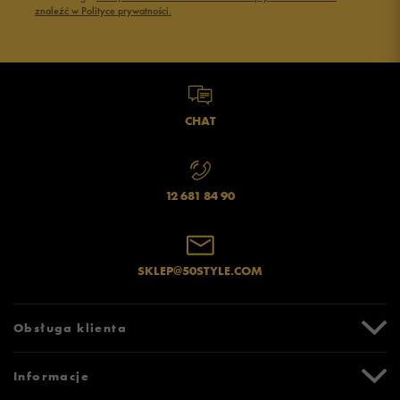
znaleźć w Polityce prywatności.
CHAT
12 681 84 90
SKLEP@50STYLE.COM
Obsługa klienta
Centrum Pomocy
Informacje
Zwroty i reklamacje