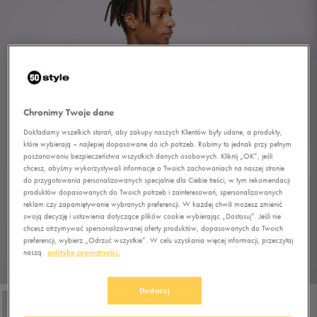
Chronimy Twoje dane
Dokładamy wszelkich starań, aby zakupy naszych Klientów były udane, a produkty,
które wybierają – najlepiej dopasowane do ich potrzeb. Robimy to jednak przy pełnym
poszanowaniu bezpieczeństwa wszystkich danych osobowych. Kliknij „OK”, jeśli
chcesz, abyśmy wykorzystywali informacje o Twoich zachowaniach na naszej stronie
do przygotowania personalizowanych specjalnie dla Ciebie treści, w tym rekomendacji
produktów dopasowanych do Twoich potrzeb i zainteresowań, spersonalizowanych
reklam czy zapamiętywanie wybranych preferencji. W każdej chwili możesz zmienić
swoją decyzję i ustawienia dotyczące plików cookie wybierając „Dostosuj”. Jeśli nie
chcesz otrzymywać spersonalizowanej oferty produktów, dopasowanych do Twoich
preferencji, wybierz „Odrzuć wszystkie”. W celu uzyskania więcej informacji, przeczytaj
naszą
politykę prywatności.
1/4
Dostosuj