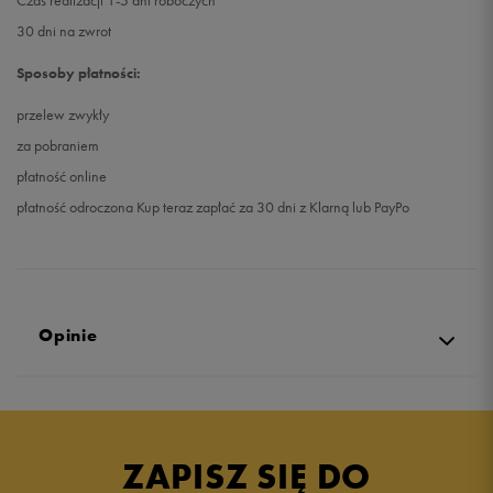
Czas realizacji 1-5 dni roboczych
30 dni na zwrot
Sposoby płatności:
przelew zwykły
za pobraniem
płatność online
płatność odroczona Kup teraz zapłać za 30 dni z Klarną lub PayPo
Opinie
Produkt nie posiada recenzji
ZAPISZ SIĘ DO