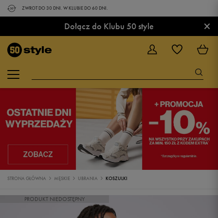
ZWROT DO 30 DNI. W KLUBIE DO 60 DNI.
×
Dołącz do Klubu 50 style
STRONA GŁÓWNA
MĘSKIE
UBRANIA
KOSZULKI
PRODUKT NIEDOSTĘPNY