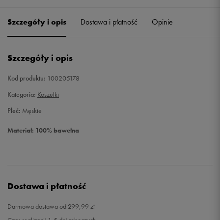
Szczegóły i opis
Dostawa i płatność
Opinie
M
Powiadom o dostępności
L
Powiadom o dostępności
Szczegóły i opis
XL
Powiadom o dostępności
Kod produktu:
100205178
Kategoria:
Koszulki
Płeć:
Męskie
Materiał: 100% bawełna
Dostawa i płatność
Darmowa dostawa od 299,99 zł