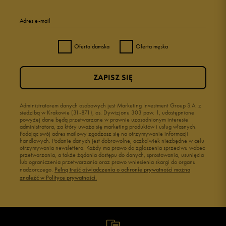
Adres e-mail
Oferta damska
Oferta męska
ZAPISZ SIĘ
Administratorem danych osobowych jest Marketing Investment Group S.A. z
siedzibą w Krakowie (31-871), os. Dywizjonu 303 paw. 1, udostępnione
powyżej dane będą przetwarzane w prawnie uzasadnionym interesie
administratora, za który uważa się marketing produktów i usług własnych.
Podając swój adres mailowy zgadzasz się na otrzymywanie informacji
handlowych. Podanie danych jest dobrowolne, aczkolwiek niezbędne w celu
otrzymywania newslettera. Każdy ma prawo do zgłoszenia sprzeciwu wobec
przetwarzania, a także żądania dostępu do danych, sprostowania, usunięcia
lub ograniczenia przetwarzania oraz prawo wniesienia skargi do organu
nadzorczego.
Pełną treść oświadczenia o ochronie prywatności można
znaleźć w Polityce prywatności.