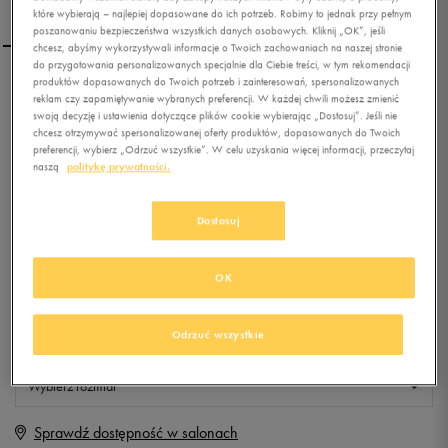
które wybierają – najlepiej dopasowane do ich potrzeb. Robimy to jednak przy pełnym
poszanowaniu bezpieczeństwa wszystkich danych osobowych. Kliknij „OK”, jeśli
chcesz, abyśmy wykorzystywali informacje o Twoich zachowaniach na naszej stronie
do przygotowania personalizowanych specjalnie dla Ciebie treści, w tym rekomendacji
produktów dopasowanych do Twoich potrzeb i zainteresowań, spersonalizowanych
REEBOK TRAIL SERPENT II
reklam czy zapamiętywanie wybranych preferencji. W każdej chwili możesz zmienić
swoją decyzję i ustawienia dotyczące plików cookie wybierając „Dostosuj”. Jeśli nie
chcesz otrzymywać spersonalizowanej oferty produktów, dopasowanych do Twoich
preferencji, wybierz „Odrzuć wszystkie”. W celu uzyskania więcej informacji, przeczytaj
0.0
(
0
)
naszą
politykę prywatności.
0
zł
z Vat
+ 0 PKT W
KLUBIE 50 STYLE
Dostosuj
OK
Produkt niedostępny
Odrzuć wszystkie
Jeśli artykuł będzie ponownie dostępny, otrzymasz od nas powiadomienie.
Wybierz rozmiar
Sprawdź dostępność w salonach
Rozmiary EU
Rozmiary US