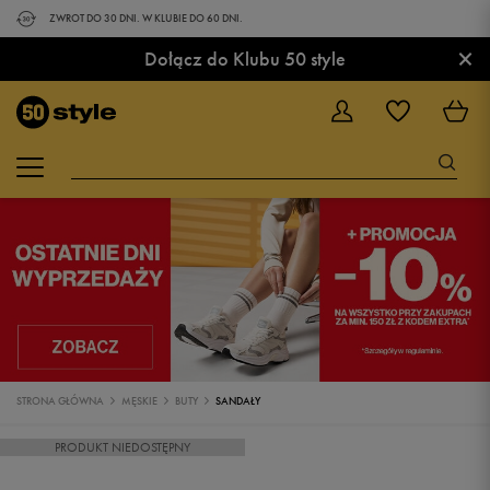
ZWROT DO 30 DNI. W KLUBIE DO 60 DNI.
×
Dołącz do Klubu 50 style
STRONA GŁÓWNA
MĘSKIE
BUTY
SANDAŁY
PRODUKT NIEDOSTĘPNY