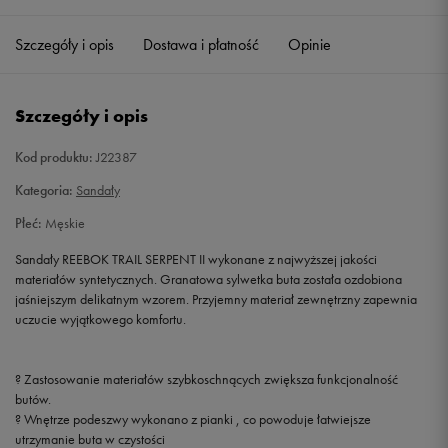
39
25 cm
Powiadom o dostępności
Szczegóły i opis
Dostawa i płatność
Opinie
40,5
26 cm
Powiadom o dostępności
Szczegóły i opis
42
27 cm
Powiadom o dostępności
Kod produktu:
J22387
43
28 cm
Powiadom o dostępności
Kategoria:
Sandały
Płeć:
Męskie
44,5
29 cm
Powiadom o dostępności
Sandały REEBOK TRAIL SERPENT II wykonane z najwyższej jakości
materiałów syntetycznych. Granatowa sylwetka buta została ozdobiona
45,5
30 cm
Powiadom o dostępności
jaśniejszym delikatnym wzorem. Przyjemny materiał zewnętrzny zapewnia
uczucie wyjątkowego komfortu.
47
31 cm
Powiadom o dostępności
? Zastosowanie materiałów szybkoschnących zwiększa funkcjonalność
48,5
32 cm
Powiadom o dostępności
butów.
? Wnętrze podeszwy wykonano z pianki , co powoduje łatwiejsze
utrzymanie buta w czystości
50
33 cm
Powiadom o dostępności