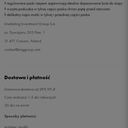
? regulowane paski rzepem zapewniają idealne dopasowanie buta do stopy.
? wszyta poduszka w tylnej części paska chroni piętę przed otarciami
? delikatny napis marki w tylnej i przedniej części paska
Marketing Investment Group S.A.
os. Dywizjonu 303 Paw. 1
31-871 Cracow, Poland
contact@miggroup.com
Dostawa i płatność
Darmowa dostawa od 299,99 zł
Czas realizacji 1-5 dni roboczych
30 dni na zwrot
Sposoby płatności:
przelew zwykły