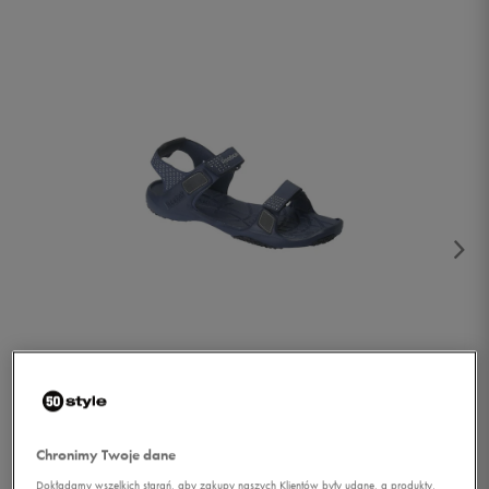
1/5
Chronimy Twoje dane
Dokładamy wszelkich starań, aby zakupy naszych Klientów były udane, a produkty,