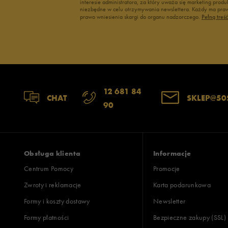
interesie administratora, za który uważa się marketing pro
niezbędne w celu otrzymywania newslettera. Każdy ma prawo
prawo wniesienia skargi do organu nadzorczego.
Pełną treś
12 681 84
CHAT
SKLEP@50
90
Obsługa klienta
Informacje
Centrum Pomocy
Promocje
Zwroty i reklamacje
Karta podarunkowa
Formy i koszty dostawy
Newsletter
Formy płatności
Bezpieczne zakupy (SSL)