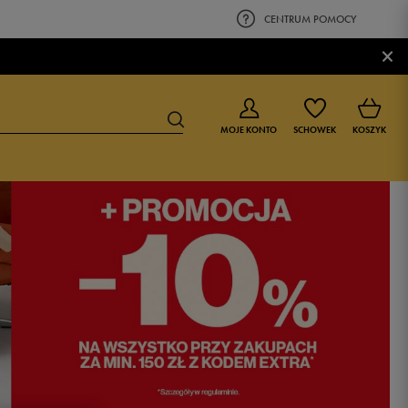
CENTRUM POMOCY
×
MOJE KONTO
SCHOWEK
KOSZYK
BUTY DLA CHŁOPCA
BUTY DLA DZIEWCZYNKI
0-4 lat
0-4 lat
4-8 lat
4-8 lat
9-16 lat
9-16 lat