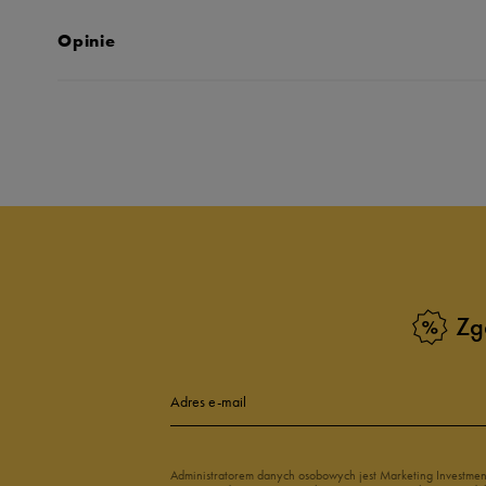
Opinie
Produkt nie posia
Zg
Adres e-mail
Administratorem danych osobowych jest Marketing Investme