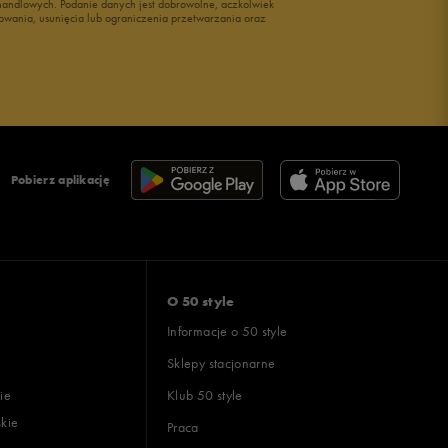
i handlowych. Podanie danych jest dobrowolne, aczkolwiek
owania, usunięcia lub ograniczenia przetwarzania oraz
Pobierz aplikację
O 50 style
Informacje o 50 style
Sklepy stacjonarne
ie
Klub 50 style
skie
Praca