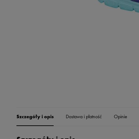
Skechers
Timberland
Umbro
Under Armour
Up8
U.S. Polo ASSN.
Vans
Szczegóły i opis
Dostawa i płatność
Opinie