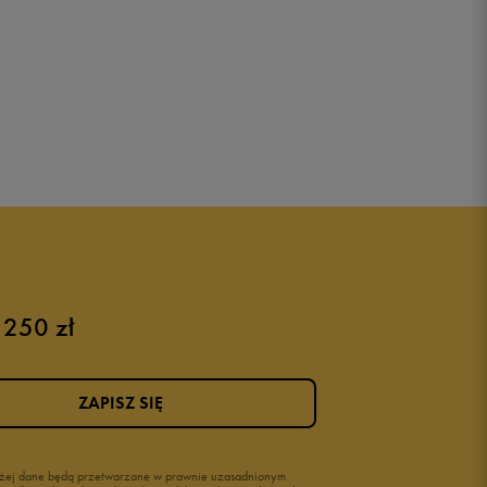
 250 zł
ZAPISZ SIĘ
wyżej dane będą przetwarzane w prawnie uzasadnionym