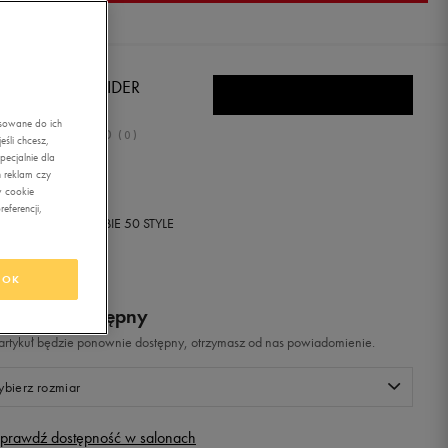
EBOK WAVE GLIDER
asowane do ich
0.0
(
0
)
śli chcesz,
ecjalnie dla
,99
zł
z Vat
 reklam czy
w cookie
eferencji,
+ 100 PKT W
KLUBIE 50 STYLE
OK
odukt niedostępny
i artykuł będzie ponownie dostępny, otrzymasz od nas powiadomienie.
bierz rozmiar
prawdź dostępność w salonach
Rozmiary EU
Rozmiary US