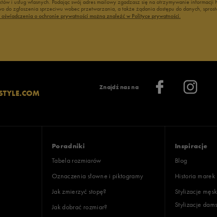
duktów i usług własnych. Podając swój adres mailowy zgadzasz się na otrzymywanie informacj
 do zgłoszenia sprzeciwu wobec przetwarzania, a także żądania dostępu do danych, sprost
ć oświadczenia o ochronie prywatności można znaleźć w Polityce prywatności.
Znajdź nas na
STYLE.COM
Poradniki
Inspiracje
Tabela rozmiarów
Blog
Oznaczenia słowne i piktogramy
Historia marek
Jak zmierzyć stopę?
Stylizacje męsk
Stylizacje dam
Jak dobrać rozmiar?