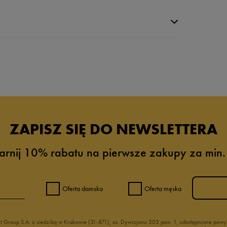
da recenzji
ZAPISZ SIĘ DO NEWSLETTERA
arnij 10% rabatu na pierwsze zakupy za min.
Oferta damska
Oferta męska
nt Group S.A. z siedzibą w Krakowie (31-871), os. Dywizjonu 303 paw. 1, udostępnione po