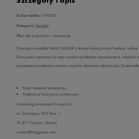
Szczegóły i opis
Kod produktu:
V59320
Kategoria:
Sandały
Płeć:
dla maluchów i niemowląt
Dziecięce sandałki WAVE GLIDER z letniej kolekcji marki Reebok. Lekkie
Dwa paski zapinane na rzep umożliwią idealne dopasowanie. Miękkie ma
przyczepna podeszwa zniesie wszelkie dziecięce aktywności. Doskonałe
Paski: materiał syntetyczny
Podeszwa: tworzywo syntetyczne
Marketing Investment Group S.A.
os. Dywizjonu 303 Paw. 1
31-871 Cracow, Poland
contact@miggroup.com