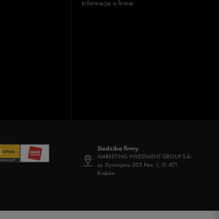
Informacje o firmie
Siedziba firmy
MARKETING INVESTMENT GROUP S.A.
os. Dywizjonu 303 Paw. 1, 31-871
Kraków