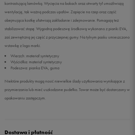
kontrastującą lamówką. Wycięcia na bokach oraz otwarty tył umożliwiają
wentylację, tak ważną podczas upałów. Zapięcie na rzep oraz część
obejmująca kostkę ułatwiają zakładanie i zdejmowanie. Pomagają też
stabilizować stopę. Wygodną podeszwę środkową wykonano z pianki EVA,
zaś zewnętrzną jej część z przyczepnej gumy. Na tylnym pasku umieszczono
wstawkę z logo marki.
Wierzch: materiał syntetyczny
Wyściółka: materiał syntetyczny
Podeszwa: pianka EVA, guma
Niektóre produkty mogą nosić niewielkie ślady użytkowania wynikające z
przymierzania lub mieć uszkodzone pudełko. Towar może być dostarczony w
opakowaniu zastępczym.
Dostawa i płatność