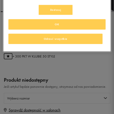
Dostosuj
REEBOK WAVE GLIDER III
OK
Odrzuć wszystkie
0.0
(
0
)
59,99
zł
z Vat
+ 300 PKT W
KLUBIE 50 STYLE
Produkt niedostępny
Jeśli artykuł będzie ponownie dostępny, otrzymasz od nas powiadomienie.
Wybierz rozmiar
Sprawdź dostępność w salonach
Rozmiary EU
Rozmiary US