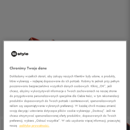
Chronimy Twoje dane
Dokładamy wszelkich starań, aby zakupy naszych Klientów były udane, a produkty,
które wybierają – najlepiej dopasowane do ich potrzeb. Robimy to jednak przy pełnym
poszanowaniu bezpieczeństwa wszystkich danych osobowych. Kliknij „OK”, jeśli
chcesz, abyśmy wykorzystywali informacje o Twoich zachowaniach na naszej stronie
do przygotowania personalizowanych specjalnie dla Ciebie treści, w tym rekomendacji
produktów dopasowanych do Twoich potrzeb i zainteresowań, spersonalizowanych
reklam czy zapamiętywanie wybranych preferencji. W każdej chwili możesz zmienić
1/6
swoją decyzję i ustawienia dotyczące plików cookie wybierając „Dostosuj”. Jeśli nie
chcesz otrzymywać spersonalizowanej oferty produktów, dopasowanych do Twoich
preferencji, wybierz „Odrzuć wszystkie”. W celu uzyskania więcej informacji, przeczytaj
naszą
politykę prywatności.