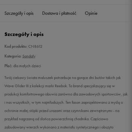
27,5
17 cm
Powiadom o dostępności
Szczegóły i opis
Dostawa i płatność
Opinie
29
18 cm
Powiadom o dostępności
Szczegóły i opis
30,5
19 cm
Powiadom o dostępności
Kod produktu:
CN8612
34
22 cm
Powiadom o dostępności
Kategoria:
Sandały
Płeć:
dla małych dzieci
Twój ciekawy świata maluszek potrzebuje na gorące dni butów takich jak
Wave Glider III z kolekcji marki Reebok. To brand specjalizujący się w
produkcji komfortrowego obuwia zarówno dla zawodowych sportowców, jak
i nas wszystkich, w tym najmłodszych. Ten fason zaprojektowano z myślą o
ochronie małej stópki przed urazami oraz czynnikami zewnętrznymi - na
przykład nagrzaną od słońca powierzchnią chodnika. Częściowo
zabudowany wierzch wykonano z materiału syntetycznego i obszyto