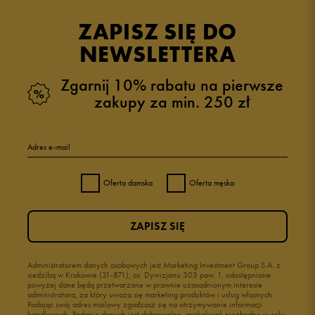
ZAPISZ SIĘ DO
NEWSLETTERA
Zgarnij 10% rabatu na pierwsze
zakupy za min. 250 zł
Adres e-mail
Oferta damska
Oferta męska
ZAPISZ SIĘ
Administratorem danych osobowych jest Marketing Investment Group S.A. z
siedzibą w Krakowie (31-871), os. Dywizjonu 303 paw. 1, udostępnione
powyżej dane będą przetwarzane w prawnie uzasadnionym interesie
administratora, za który uważa się marketing produktów i usług własnych.
Podając swój adres mailowy zgadzasz się na otrzymywanie informacji
handlowych. Podanie danych jest dobrowolne, aczkolwiek niezbędne w celu