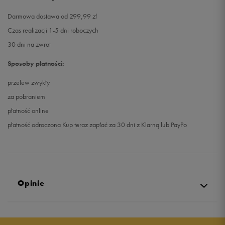
Darmowa dostawa od 299,99 zł
Czas realizacji 1-5 dni roboczych
30 dni na zwrot
Sposoby płatności:
przelew zwykły
za pobraniem
płatność online
płatność odroczona Kup teraz zapłać za 30 dni z Klarną lub PayPo
Opinie
Produkt nie posiada recenzji