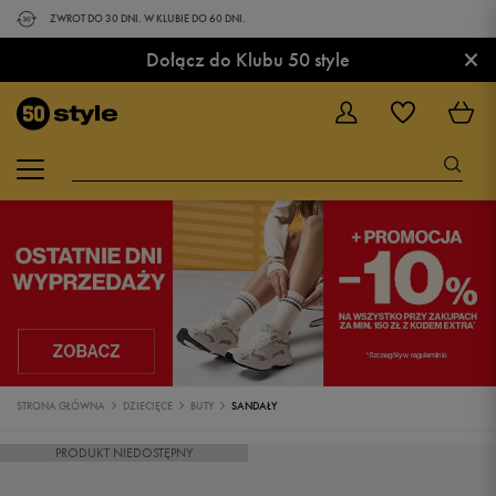
ZWROT DO 30 DNI. W KLUBIE DO 60 DNI.
×
Dołącz do Klubu 50 style
STRONA GŁÓWNA
DZIECIĘCE
BUTY
SANDAŁY
PRODUKT NIEDOSTĘPNY