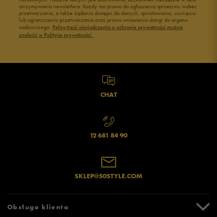
otrzymywania newslettera. Każdy ma prawo do zgłoszenia sprzeciwu wobec
przetwarzania, a także żądania dostępu do danych, sprostowania, usunięcia
lub ograniczenia przetwarzania oraz prawo wniesienia skargi do organu
nadzorczego.
Pełną treść oświadczenia o ochronie prywatności można
znaleźć w Polityce prywatności.
CHAT
12 681 84 90
SKLEP@50STYLE.COM
Obsługa klienta