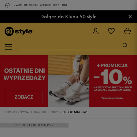
ZWROT DO 30 DNI. W KLUBIE DO 60 DNI.
×
Dołącz do Klubu 50 style
STRONA GŁÓWNA
DAMSKIE
BUTY
BUTY TRENINGOWE
PRODUKT NIEDOSTĘPNY