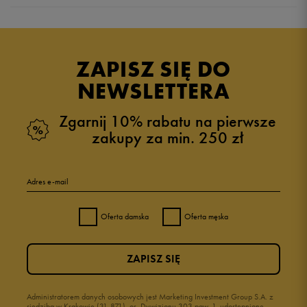
Produkt nie posiada recenzji
ZAPISZ SIĘ DO
NEWSLETTERA
Zgarnij 10% rabatu na pierwsze
zakupy za min. 250 zł
Adres e-mail
Oferta damska
Oferta męska
ZAPISZ SIĘ
Administratorem danych osobowych jest Marketing Investment Group S.A. z
siedzibą w Krakowie (31-871), os. Dywizjonu 303 paw. 1, udostępnione