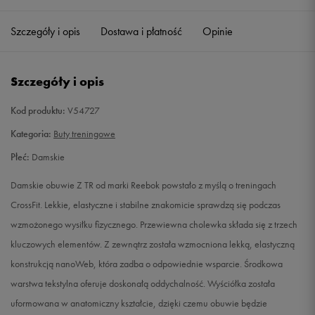
36
23 cm
Powiadom o dostępności
Szczegóły i opis
Dostawa i płatność
Opinie
37
23,5 cm
Powiadom o dostępności
Szczegóły i opis
37,5
24 cm
Powiadom o dostępności
Kod produktu:
V54727
38
24,5 cm
Powiadom o dostępności
Kategoria:
Buty treningowe
Płeć:
Damskie
39
25,5 cm
Powiadom o dostępności
Damskie obuwie Z TR od marki Reebok powstało z myślą o treningach
40
26 cm
Powiadom o dostępności
CrossFit. Lekkie, elastyczne i stabilne znakomicie sprawdzą się podczas
wzmożonego wysiłku fizycznego. Przewiewna cholewka składa się z trzech
40,5
26,5 cm
Powiadom o dostępności
kluczowych elementów. Z zewnątrz została wzmocniona lekką, elastyczną
konstrukcją nanoWeb, która zadba o odpowiednie wsparcie. Środkowa
41
27 cm
Powiadom o dostępności
warstwa tekstylna oferuje doskonałą oddychalność. Wyściółka została
uformowana w anatomiczny kształcie, dzięki czemu obuwie będzie