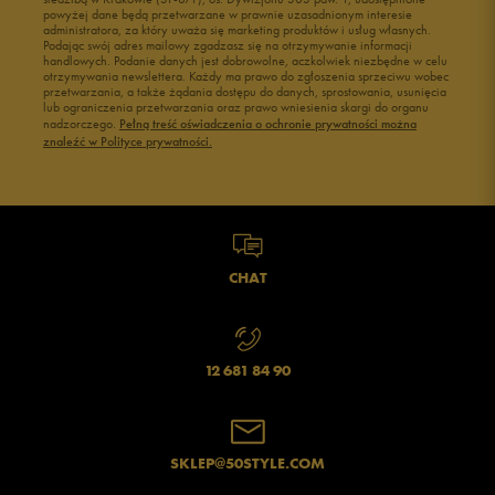
powyżej dane będą przetwarzane w prawnie uzasadnionym interesie
administratora, za który uważa się marketing produktów i usług własnych.
Podając swój adres mailowy zgadzasz się na otrzymywanie informacji
handlowych. Podanie danych jest dobrowolne, aczkolwiek niezbędne w celu
otrzymywania newslettera. Każdy ma prawo do zgłoszenia sprzeciwu wobec
przetwarzania, a także żądania dostępu do danych, sprostowania, usunięcia
lub ograniczenia przetwarzania oraz prawo wniesienia skargi do organu
nadzorczego.
Pełną treść oświadczenia o ochronie prywatności można
znaleźć w Polityce prywatności.
CHAT
12 681 84 90
SKLEP@50STYLE.COM