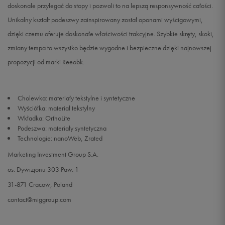
doskonale przylegać do stopy i pozwoli to na lepszą responsywność całości.
Unikalny kształt podeszwy zainspirowany został oponami wyścigowymi,
dzięki czemu oferuje doskonałe właściwości trakcyjne. Szybkie skręty, skoki,
zmiany tempa to wszystko będzie wygodne i bezpieczne dzięki najnowszej
propozycji od marki Reeobk.
Cholewka: materiały tekstylne i syntetyczne
Wyściółka: materiał tekstylny
Wkładka: OrthoLite
Podeszwa: materiały syntetyczna
Technologie: nanoWeb, Zrated
Marketing Investment Group S.A.
os. Dywizjonu 303 Paw. 1
31-871 Cracow, Poland
contact@miggroup.com