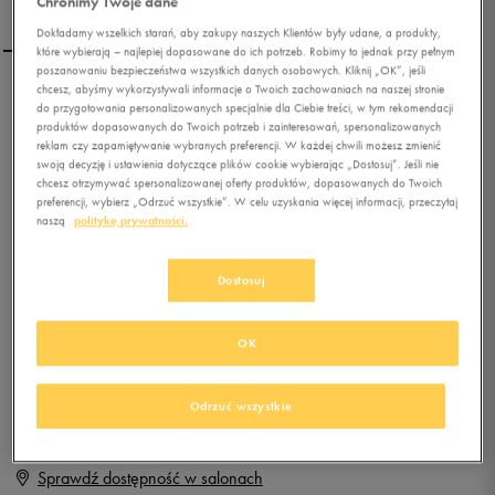
Chronimy Twoje dane
Dokładamy wszelkich starań, aby zakupy naszych Klientów były udane, a produkty,
które wybierają – najlepiej dopasowane do ich potrzeb. Robimy to jednak przy pełnym
poszanowaniu bezpieczeństwa wszystkich danych osobowych. Kliknij „OK”, jeśli
chcesz, abyśmy wykorzystywali informacje o Twoich zachowaniach na naszej stronie
REEBOK Z TR
do przygotowania personalizowanych specjalnie dla Ciebie treści, w tym rekomendacji
produktów dopasowanych do Twoich potrzeb i zainteresowań, spersonalizowanych
reklam czy zapamiętywanie wybranych preferencji. W każdej chwili możesz zmienić
swoją decyzję i ustawienia dotyczące plików cookie wybierając „Dostosuj”. Jeśli nie
0.0
(
0
)
chcesz otrzymywać spersonalizowanej oferty produktów, dopasowanych do Twoich
59,99
zł
z Vat
preferencji, wybierz „Odrzuć wszystkie”. W celu uzyskania więcej informacji, przeczytaj
naszą
politykę prywatności.
+ 300 PKT W
KLUBIE 50 STYLE
Dostosuj
Produkt niedostępny
OK
Jeśli artykuł będzie ponownie dostępny, otrzymasz od nas powiadomienie.
Odrzuć wszystkie
Wybierz rozmiar
Sprawdź dostępność w salonach
Rozmiary EU
Rozmiary US