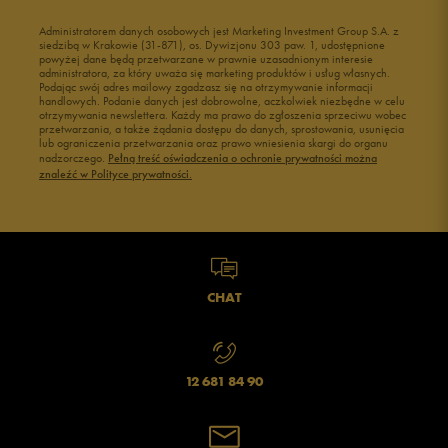
Administratorem danych osobowych jest Marketing Investment Group S.A. z
siedzibą w Krakowie (31-871), os. Dywizjonu 303 paw. 1, udostępnione
powyżej dane będą przetwarzane w prawnie uzasadnionym interesie
administratora, za który uważa się marketing produktów i usług własnych.
Podając swój adres mailowy zgadzasz się na otrzymywanie informacji
handlowych. Podanie danych jest dobrowolne, aczkolwiek niezbędne w celu
otrzymywania newslettera. Każdy ma prawo do zgłoszenia sprzeciwu wobec
przetwarzania, a także żądania dostępu do danych, sprostowania, usunięcia
lub ograniczenia przetwarzania oraz prawo wniesienia skargi do organu
nadzorczego.
Pełną treść oświadczenia o ochronie prywatności można
znaleźć w Polityce prywatności.
CHAT
12 681 84 90