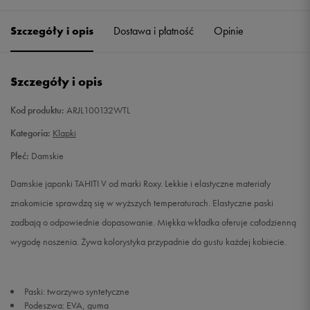
37
24 cm
Powiadom o dostępności
Szczegóły i opis
Dostawa i płatność
Opinie
38
25 cm
Powiadom o dostępności
Szczegóły i opis
40
26 cm
Powiadom o dostępności
Kod produktu:
ARJL100132WTL
Kategoria:
Klapki
Płeć:
Damskie
Damskie japonki TAHITI V od marki Roxy. Lekkie i elastyczne materiały
znakomicie sprawdzą się w wyższych temperaturach. Elastyczne paski
zadbają o odpowiednie dopasowanie. Miękka wkładka oferuje całodzienną
wygodę noszenia. Żywa kolorystyka przypadnie do gustu każdej kobiecie.
Paski: tworzywo syntetyczne
Podeszwa: EVA, guma