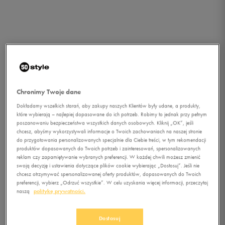
Chronimy Twoje dane
Dokładamy wszelkich starań, aby zakupy naszych Klientów były udane, a produkty,
które wybierają – najlepiej dopasowane do ich potrzeb. Robimy to jednak przy pełnym
poszanowaniu bezpieczeństwa wszystkich danych osobowych. Kliknij „OK”, jeśli
chcesz, abyśmy wykorzystywali informacje o Twoich zachowaniach na naszej stronie
do przygotowania personalizowanych specjalnie dla Ciebie treści, w tym rekomendacji
produktów dopasowanych do Twoich potrzeb i zainteresowań, spersonalizowanych
reklam czy zapamiętywanie wybranych preferencji. W każdej chwili możesz zmienić
swoją decyzję i ustawienia dotyczące plików cookie wybierając „Dostosuj”. Jeśli nie
chcesz otrzymywać spersonalizowanej oferty produktów, dopasowanych do Twoich
preferencji, wybierz „Odrzuć wszystkie”. W celu uzyskania więcej informacji, przeczytaj
1/2
naszą
politykę prywatności.
Dostosuj