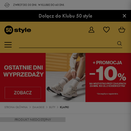
ZWROT DO 30 DNI. W KLUBIE DO 60 DNI.
×
Dołącz do Klubu 50 style
STRONA GŁÓWNA
DAMSKIE
BUTY
KLAPKI
PRODUKT NIEDOSTĘPNY