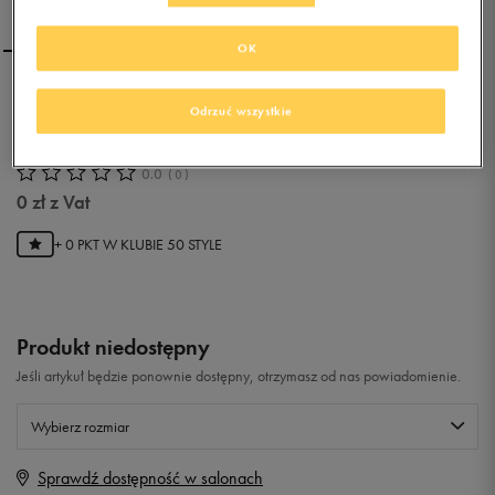
OK
ROXY TAHITI V
Odrzuć wszystkie
0.0
(
0
)
0
zł
z Vat
+ 0 PKT W
KLUBIE 50 STYLE
Produkt niedostępny
Jeśli artykuł będzie ponownie dostępny, otrzymasz od nas powiadomienie.
Wybierz rozmiar
Sprawdź dostępność w salonach
Rozmiary EU
Rozmiary US