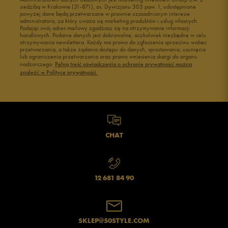
siedzibą w Krakowie (31-871), os. Dywizjonu 303 paw. 1, udostępnione
powyżej dane będą przetwarzane w prawnie uzasadnionym interesie
administratora, za który uważa się marketing produktów i usług własnych.
Podając swój adres mailowy zgadzasz się na otrzymywanie informacji
handlowych. Podanie danych jest dobrowolne, aczkolwiek niezbędne w celu
otrzymywania newslettera. Każdy ma prawo do zgłoszenia sprzeciwu wobec
przetwarzania, a także żądania dostępu do danych, sprostowania, usunięcia
lub ograniczenia przetwarzania oraz prawo wniesienia skargi do organu
nadzorczego.
Pełną treść oświadczenia o ochronie prywatności można
znaleźć w Polityce prywatności.
CHAT
12 681 84 90
SKLEP@50STYLE.COM