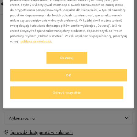
chcesz, abyśmy wykorzystywali informacje o Twoich zachowaniach na naszej stronie
do przygotowania personalizowanych specjalnie dla Ciebie treści, w tym rekomendacji
produktów dopasowanych do Twoich potrzeb i zainteresowań, spersonalizowanych
reklam czy zapamiętywanie wybranych preferencji. W każdej chwili możesz zmienić
swoją decyzję i ustawienia dotyczące plików cookie wybierając „Dostosuj”. Jeśli nie
ROXY VIVA II
chcesz otrzymywać spersonalizowanej oferty produktów, dopasowanych do Twoich
preferencji, wybierz „Odrzuć wszystkie”. W celu uzyskania więcej informacji, przeczytaj
naszą
politykę prywatności.
0.0
(
0
)
29,99
zł
z Vat
Dostosuj
+ 150 PKT W
KLUBIE 50 STYLE
OK
Odrzuć wszystkie
Produkt niedostępny
Jeśli artykuł będzie ponownie dostępny, otrzymasz od nas powiadomienie.
Wybierz rozmiar
Sprawdź dostępność w salonach
Rozmiary EU
Rozmiary US