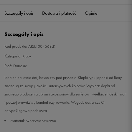
36
23 cm
Powiadom o dostępności
Szczegóły i opis
Dostawa i płatność
Opinie
37
24 cm
Powiadom o dostępności
Szczegóły i opis
38
25 cm
Powiadom o dostępności
Kod produktu:
ARJL100456BLK
39
25,5 cm
Powiadom o dostępności
Kategoria:
Klapki
Płeć:
Damskie
40
26 cm
Powiadom o dostępności
Idealne na letnie dni, basen czy pod prysznic. Klapki typu japonki od Roxy
41
27 cm
Powiadom o dostępności
znane są ze swojej jakości i intensywnych kolorów. Wybierz klapki od
znanego producenta ubrań i akcesoriów dla surferów i wielbicieli deski i nart
i poczuj prawdziwy komfort użytkowania. Wygody dostarczy Ci
antypoślizgowa podeszwa.
Materiał: tworzywo sztuczne