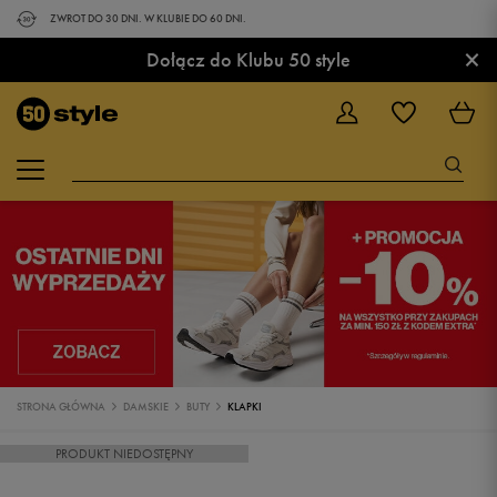
ZWROT DO 30 DNI. W KLUBIE DO 60 DNI.
×
Dołącz do Klubu 50 style
STRONA GŁÓWNA
DAMSKIE
BUTY
KLAPKI
PRODUKT NIEDOSTĘPNY