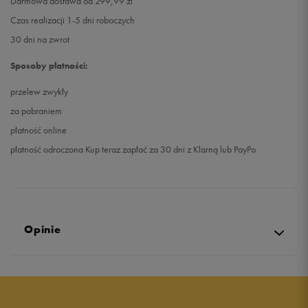
Darmowa dostawa od 299,99 zł
Czas realizacji 1-5 dni roboczych
30 dni na zwrot
Sposoby płatności:
przelew zwykły
za pobraniem
płatność online
płatność odroczona Kup teraz zapłać za 30 dni z Klarną lub PayPo
Opinie
Produkt nie posiada recenzji