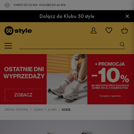
ZWROT DO 30 DNI. W KLUBIE DO 60 DNI.
×
Dołącz do Klubu 50 style
STRONA GŁÓWNA
MĘSKIE
MARKI
SIZEER