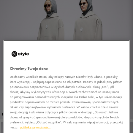
Chronimy Twoje dane
Dokładamy wszelkich starań, aby zakupy naszych Klientów były udane, a produkty,
które wybierają – najlepiej dopasowane do ich potrzeb. Robimy to jednak przy pełnym
poszanowaniu bezpieczeństwa wszystkich danych osobowych. Kliknij „OK”, jeśli
chcesz, abyśmy wykorzystywali informacje o Twoich zachowaniach na naszej stronie
do przygotowania personalizowanych specjalnie dla Ciebie treści, w tym rekomendacji
produktów dopasowanych do Twoich potrzeb i zainteresowań, spersonalizowanych
reklam czy zapamiętywanie wybranych preferencji. W każdej chwili możesz zmienić
swoją decyzję i ustawienia dotyczące plików cookie wybierając „Dostosuj”. Jeśli nie
1/12
PROMO: DO -30%
chcesz otrzymywać spersonalizowanej oferty produktów, dopasowanych do Twoich
preferencji, wybierz „Odrzuć wszystkie”. W celu uzyskania więcej informacji, przeczytaj
naszą
politykę prywatności.