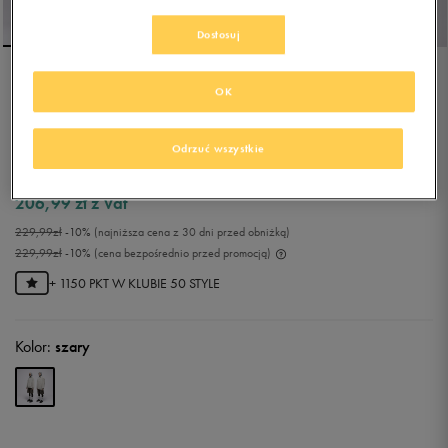
Dostosuj
S.NOW JOB SIZEER
OK
HOODIE "I'M LEVITATING"
GRAY
Odrzuć wszystkie
0.0
(
0
)
206,99
zł
z Vat
229,99
zł
-10%
(najniższa cena z 30 dni przed obniżką)
229,99
zł
-10%
(cena bezpośrednio przed promocją)
+ 1150 PKT W
KLUBIE 50 STYLE
Kolor:
szary