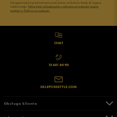
lub ograniczenia przetwarzania oraz prawo wniesienia skargi do organu
nadzorczego.
Pełną treść oświadczenia o ochronie prywatności można
znaleźć w Polityce prywatności.
CHAT
12 681 84 90
SKLEP@50STYLE.COM
Obsługa klienta
Centrum Pomocy