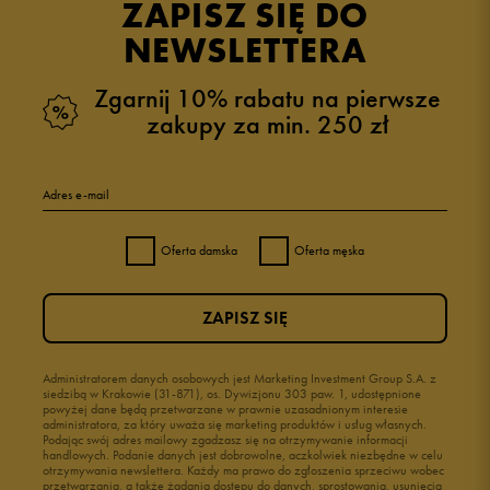
ZAPISZ SIĘ DO
NEWSLETTERA
Zgarnij 10% rabatu na pierwsze
zakupy za min. 250 zł
Adres e-mail
Oferta damska
Oferta męska
ZAPISZ SIĘ
Administratorem danych osobowych jest Marketing Investment Group S.A. z
siedzibą w Krakowie (31-871), os. Dywizjonu 303 paw. 1, udostępnione
powyżej dane będą przetwarzane w prawnie uzasadnionym interesie
administratora, za który uważa się marketing produktów i usług własnych.
Podając swój adres mailowy zgadzasz się na otrzymywanie informacji
handlowych. Podanie danych jest dobrowolne, aczkolwiek niezbędne w celu
otrzymywania newslettera. Każdy ma prawo do zgłoszenia sprzeciwu wobec
przetwarzania, a także żądania dostępu do danych, sprostowania, usunięcia