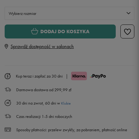
Wybierz rozmiar
S/M
DODAJ DO KOSZYKA
Sprawdź dostępność w salonach
L/XL
Kup teraz i zapłać za 30 dni
|
Darmowa dostawa od 299,99 zł
30 dni na zwrot, 60 dni w
Klubie
Czas realizacji 1-5 dni roboczych
Sposoby płatności:
przelew zwykły, za pobraniem, płatność online