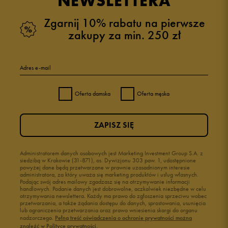
NEWSLETTERA
Zgarnij 10% rabatu na pierwsze
zakupy za min. 250 zł
Adres e-mail
Oferta damska
Oferta męska
ZAPISZ SIĘ
Administratorem danych osobowych jest Marketing Investment Group S.A. z
siedzibą w Krakowie (31-871), os. Dywizjonu 303 paw. 1, udostępnione
powyżej dane będą przetwarzane w prawnie uzasadnionym interesie
administratora, za który uważa się marketing produktów i usług własnych.
Podając swój adres mailowy zgadzasz się na otrzymywanie informacji
handlowych. Podanie danych jest dobrowolne, aczkolwiek niezbędne w celu
otrzymywania newslettera. Każdy ma prawo do zgłoszenia sprzeciwu wobec
przetwarzania, a także żądania dostępu do danych, sprostowania, usunięcia
lub ograniczenia przetwarzania oraz prawo wniesienia skargi do organu
nadzorczego.
Pełną treść oświadczenia o ochronie prywatności można
znaleźć w Polityce prywatności.