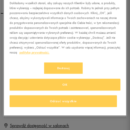
Dokładamy wszelkich starań, aby zakupy naszych Klientów były udane, a produkty,
które wybierają – najlepiej dopasowane do ich potrzeb. Robimy to jednak przy pełnym
poszanowaniu bezpieczeństwa wszystkich danych osobowych. Kliknij „OK”, jeśli
chcesz, abyśmy wykorzystywali informacje o Twoich zachowaniach na naszej stronie
do przygotowania personalizowanych specjalnie dla Ciebie treści, w tym rekomendacji
SALOMON ELLIPSE AERO
produktów dopasowanych do Twoich potrzeb i zainteresowań, spersonalizowanych
W
reklam czy zapamiętywanie wybranych preferencji. W każdej chwili możesz zmienić
swoją decyzję i ustawienia dotyczące plików cookie wybierając „Dostosuj”. Jeśli nie
chcesz otrzymywać spersonalizowanej oferty produktów, dopasowanych do Twoich
0.0
(
0
)
preferencji, wybierz „Odrzuć wszystkie”. W celu uzyskania więcej informacji, przeczytaj
0
zł
z Vat
naszą
politykę prywatności.
+ 0 PKT W
KLUBIE 50 STYLE
Dostosuj
OK
Produkt niedostępny
Jeśli artykuł będzie ponownie dostępny, otrzymasz od nas powiadomienie.
Odrzuć wszystkie
Wybierz rozmiar
Sprawdź dostępność w salonach
Rozmiary EU
Rozmiary US