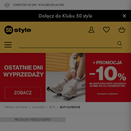
ZWROT DO 30 DNI. W KLUBIE DO 60 DNI.
×
Dołącz do Klubu 50 style
STRONA GŁÓWNA
DAMSKIE
BUTY
BUTY OUTDOOR
PRODUKT NIEDOSTĘPNY