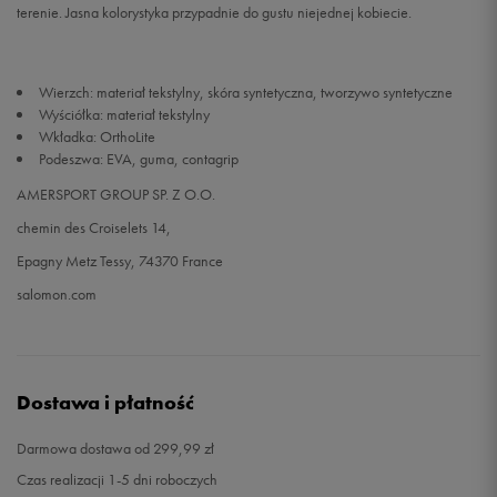
terenie. Jasna kolorystyka przypadnie do gustu niejednej kobiecie.
Wierzch: materiał tekstylny, skóra syntetyczna, tworzywo syntetyczne
Wyściółka: materiał tekstylny
Wkładka: OrthoLite
Podeszwa: EVA, guma, contagrip
AMERSPORT GROUP SP. Z O.O.
chemin des Croiselets 14,
Epagny Metz Tessy, 74370 France
salomon.com
Dostawa i płatność
Darmowa dostawa od 299,99 zł
Czas realizacji 1-5 dni roboczych