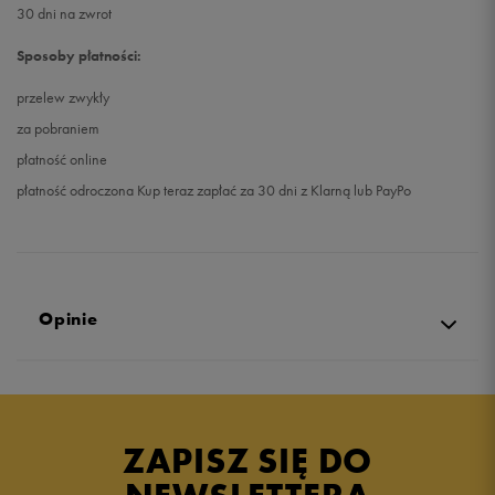
30 dni na zwrot
Sposoby płatności:
przelew zwykły
za pobraniem
płatność online
płatność odroczona Kup teraz zapłać za 30 dni z Klarną lub PayPo
Opinie
Produkt nie posiada recenzji
ZAPISZ SIĘ DO