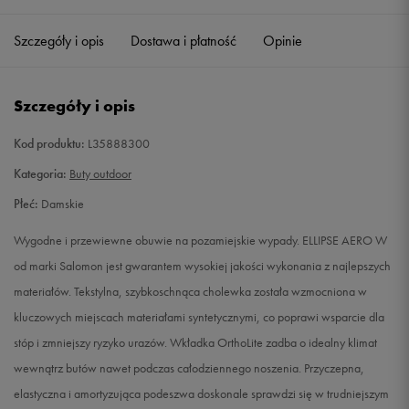
37 1/3
23 cm
Powiadom o dostępności
Szczegóły i opis
Dostawa i płatność
Opinie
38
23,5 cm
Powiadom o dostępności
Szczegóły i opis
38 2/3
24 cm
Powiadom o dostępności
Kod produktu:
L35888300
39 1/3
24,5 cm
Powiadom o dostępności
Kategoria:
Buty outdoor
Płeć:
Damskie
40
25 cm
Powiadom o dostępności
Wygodne i przewiewne obuwie na pozamiejskie wypady. ELLIPSE AERO W
40 2/3
25,5 cm
Powiadom o dostępności
od marki Salomon jest gwarantem wysokiej jakości wykonania z najlepszych
materiałów. Tekstylna, szybkoschnąca cholewka została wzmocniona w
kluczowych miejscach materiałami syntetycznymi, co poprawi wsparcie dla
stóp i zmniejszy ryzyko urazów. Wkładka OrthoLite zadba o idealny klimat
wewnątrz butów nawet podczas całodziennego noszenia. Przyczepna,
elastyczna i amortyzująca podeszwa doskonale sprawdzi się w trudniejszym