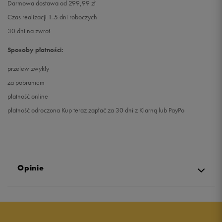
Darmowa dostawa od 299,99 zł
Czas realizacji 1-5 dni roboczych
30 dni na zwrot
Sposoby płatności:
przelew zwykły
za pobraniem
płatność online
płatność odroczona Kup teraz zapłać za 30 dni z Klarną lub PayPo
Opinie
Produkt nie posiada recenzji