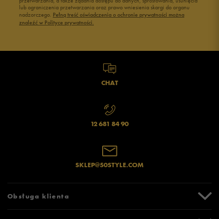
przetwarzania, a także żądania dostępu do danych, sprostowania, usunięcia
lub ograniczenia przetwarzania oraz prawo wniesienia skargi do organu
nadzorczego.
Pełną treść oświadczenia o ochronie prywatności można
znaleźć w Polityce prywatności.
CHAT
12 681 84 90
SKLEP@50STYLE.COM
Obsługa klienta
Centrum Pomocy