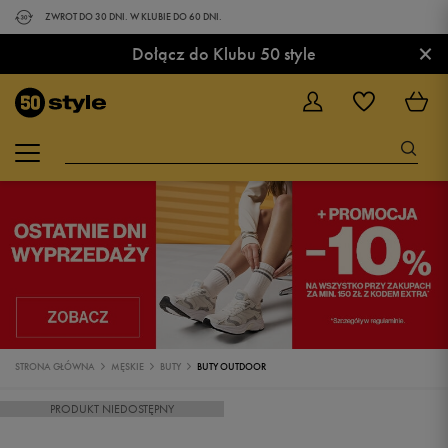
ZWROT DO 30 DNI. W KLUBIE DO 60 DNI.
×
Dołącz do Klubu 50 style
STRONA GŁÓWNA
MĘSKIE
BUTY
BUTY OUTDOOR
PRODUKT NIEDOSTĘPNY