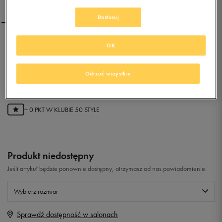
Dostosuj
SALOMON ESKAPE LTR
OK
Odrzuć wszystkie
0.0
(
0
)
0
zł
z Vat
+ 0 PKT W
KLUBIE 50 STYLE
Produkt niedostępny
Jeśli artykuł będzie ponownie dostępny, otrzymasz od nas powiadomienie.
Wybierz rozmiar
Sprawdź dostępność w salonach
Rozmiary EU
Rozmiary US