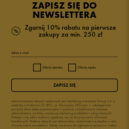
ZAPISZ SIĘ DO
NEWSLETTERA
Zgarnij 10% rabatu na pierwsze
zakupy za min. 250 zł
Adres e-mail
Oferta damska
Oferta męska
ZAPISZ SIĘ
Administratorem danych osobowych jest Marketing Investment Group S.A. z
siedzibą w Krakowie (31-871), os. Dywizjonu 303 paw. 1, udostępnione
powyżej dane będą przetwarzane w prawnie uzasadnionym interesie
administratora, za który uważa się marketing produktów i usług własnych.
Podając swój adres mailowy zgadzasz się na otrzymywanie informacji
handlowych. Podanie danych jest dobrowolne, aczkolwiek niezbędne w celu
otrzymywania newslettera. Każdy ma prawo do zgłoszenia sprzeciwu wobec