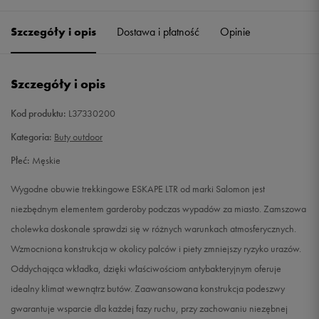
41 1/3
26 cm
Powiadom o dostępności
Szczegóły i opis
Dostawa i płatność
Opinie
42
26,5 cm
Powiadom o dostępności
Szczegóły i opis
42 2/3
27 cm
Powiadom o dostępności
Kod produktu:
L37330200
43 1/3
27,5 cm
Powiadom o dostępności
Kategoria:
Buty outdoor
Płeć:
Męskie
44
28 cm
Powiadom o dostępności
Wygodne obuwie trekkingowe ESKAPE LTR od marki Salomon jest
44 2/3
28,5 cm
Powiadom o dostępności
niezbędnym elementem garderoby podczas wypadów za miasto. Zamszowa
cholewka doskonale sprawdzi się w różnych warunkach atmosferycznych.
45 1/3
29 cm
Powiadom o dostępności
Wzmocniona konstrukcja w okolicy palców i piety zmniejszy ryzyko urazów.
Oddychająca wkładka, dzięki właściwościom antybakteryjnym oferuje
46
29,5 cm
Powiadom o dostępności
idealny klimat wewnątrz butów. Zaawansowana konstrukcja podeszwy
gwarantuje wsparcie dla każdej fazy ruchu, przy zachowaniu niezębnej
46 2/3
30 cm
Powiadom o dostępności