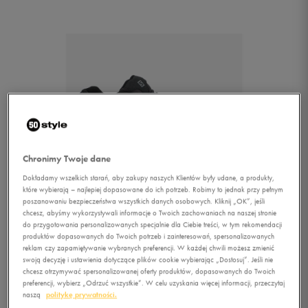
Chronimy Twoje dane
Dokładamy wszelkich starań, aby zakupy naszych Klientów były udane, a produkty,
które wybierają – najlepiej dopasowane do ich potrzeb. Robimy to jednak przy pełnym
poszanowaniu bezpieczeństwa wszystkich danych osobowych. Kliknij „OK”, jeśli
chcesz, abyśmy wykorzystywali informacje o Twoich zachowaniach na naszej stronie
do przygotowania personalizowanych specjalnie dla Ciebie treści, w tym rekomendacji
produktów dopasowanych do Twoich potrzeb i zainteresowań, spersonalizowanych
reklam czy zapamiętywanie wybranych preferencji. W każdej chwili możesz zmienić
swoją decyzję i ustawienia dotyczące plików cookie wybierając „Dostosuj”. Jeśli nie
1/2
chcesz otrzymywać spersonalizowanej oferty produktów, dopasowanych do Twoich
preferencji, wybierz „Odrzuć wszystkie”. W celu uzyskania więcej informacji, przeczytaj
naszą
politykę prywatności.