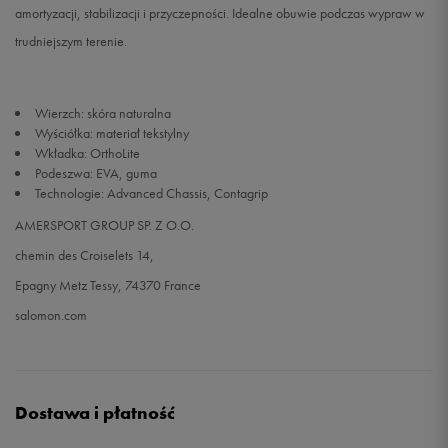
amortyzacji, stabilizacji i przyczepności. Idealne obuwie podczas wypraw w
trudniejszym terenie.
Wierzch: skóra naturalna
Wyściółka: materiał tekstylny
Wkładka: OrthoLite
Podeszwa: EVA, guma
Technologie: Advanced Chassis, Contagrip
AMERSPORT GROUP SP. Z O.O.
chemin des Croiselets 14,
Epagny Metz Tessy, 74370 France
salomon.com
Dostawa i płatność