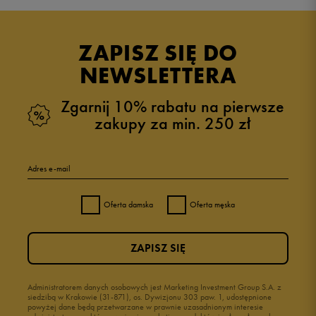
Produkt nie posiada recenzji
ZAPISZ SIĘ DO
NEWSLETTERA
Zgarnij 10% rabatu na pierwsze
zakupy za min. 250 zł
Adres e-mail
Oferta damska
Oferta męska
ZAPISZ SIĘ
Administratorem danych osobowych jest Marketing Investment Group S.A. z
siedzibą w Krakowie (31-871), os. Dywizjonu 303 paw. 1, udostępnione
powyżej dane będą przetwarzane w prawnie uzasadnionym interesie