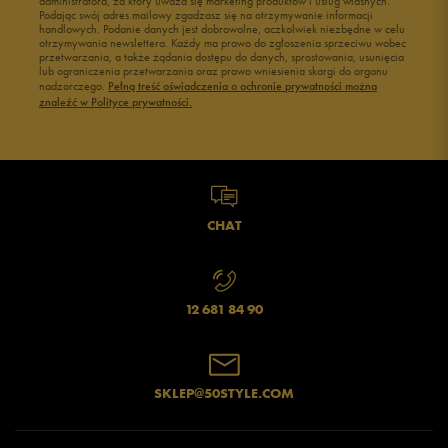
administratora, za który uważa się marketing produktów i usług własnych.
Podając swój adres mailowy zgadzasz się na otrzymywanie informacji
handlowych. Podanie danych jest dobrowolne, aczkolwiek niezbędne w celu
otrzymywania newslettera. Każdy ma prawo do zgłoszenia sprzeciwu wobec
przetwarzania, a także żądania dostępu do danych, sprostowania, usunięcia
lub ograniczenia przetwarzania oraz prawo wniesienia skargi do organu
nadzorczego.
Pełną treść oświadczenia o ochronie prywatności można
znaleźć w Polityce prywatności.
CHAT
12 681 84 90
SKLEP@50STYLE.COM