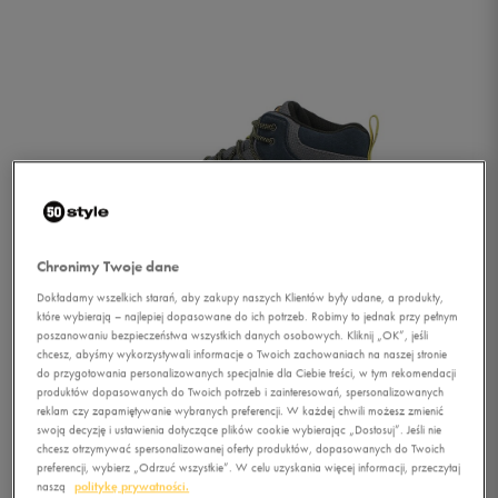
Chronimy Twoje dane
Dokładamy wszelkich starań, aby zakupy naszych Klientów były udane, a produkty,
które wybierają – najlepiej dopasowane do ich potrzeb. Robimy to jednak przy pełnym
poszanowaniu bezpieczeństwa wszystkich danych osobowych. Kliknij „OK”, jeśli
chcesz, abyśmy wykorzystywali informacje o Twoich zachowaniach na naszej stronie
do przygotowania personalizowanych specjalnie dla Ciebie treści, w tym rekomendacji
produktów dopasowanych do Twoich potrzeb i zainteresowań, spersonalizowanych
reklam czy zapamiętywanie wybranych preferencji. W każdej chwili możesz zmienić
1/3
swoją decyzję i ustawienia dotyczące plików cookie wybierając „Dostosuj”. Jeśli nie
chcesz otrzymywać spersonalizowanej oferty produktów, dopasowanych do Twoich
preferencji, wybierz „Odrzuć wszystkie”. W celu uzyskania więcej informacji, przeczytaj
naszą
politykę prywatności.