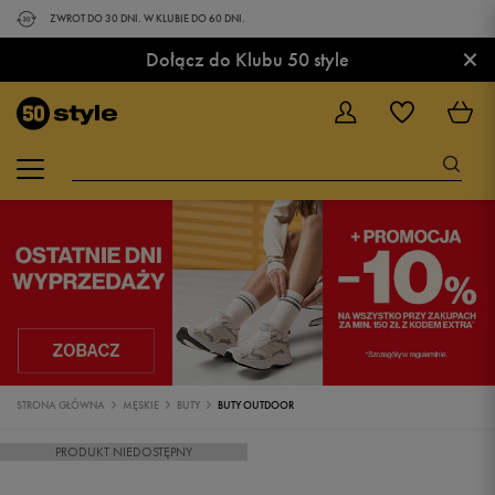
ZWROT DO 30 DNI. W KLUBIE DO 60 DNI.
×
Dołącz do Klubu 50 style
STRONA GŁÓWNA
MĘSKIE
BUTY
BUTY OUTDOOR
PRODUKT NIEDOSTĘPNY