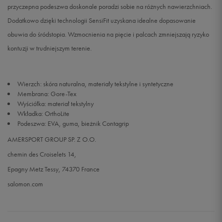
przyczepna podeszwa doskonale poradzi sobie na różnych nawierzchniach.
Dodatkowo dzięki technologii SensiFit uzyskana idealne dopasowanie
obuwia do śródstopia. Wzmocnienia na pięcie i palcach zmniejszają ryzyko
kontuzji w trudniejszym terenie.
Wierzch: skóra naturalna, materiały tekstylne i syntetyczne
Membrana: Gore-Tex
Wyściółka: materiał tekstylny
Wkładka: OrthoLite
Podeszwa: EVA, guma, bieżnik Contagrip
AMERSPORT GROUP SP. Z O.O.
chemin des Croiselets 14,
Epagny Metz Tessy, 74370 France
salomon.com