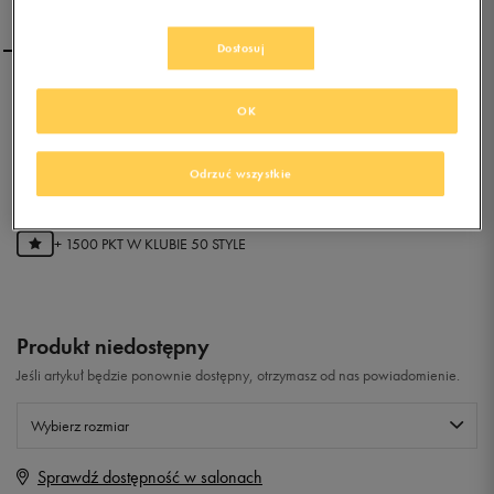
Dostosuj
SALOMON INSTINCT
OK
TRAVEL MID GT
0.0
Odrzuć wszystkie
(
0
)
299,99
zł
z Vat
+ 1500 PKT W
KLUBIE 50 STYLE
Produkt niedostępny
Jeśli artykuł będzie ponownie dostępny, otrzymasz od nas powiadomienie.
Wybierz rozmiar
Sprawdź dostępność w salonach
Rozmiary EU
Rozmiary US