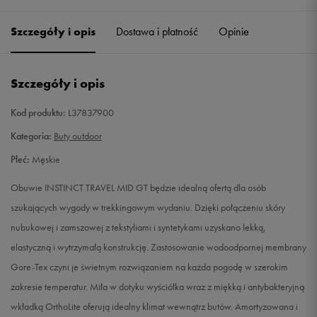
41 1/3
26 cm
Powiadom o dostępności
Szczegóły i opis
Dostawa i płatność
Opinie
42 2/3
27 cm
Powiadom o dostępności
Szczegóły i opis
43 1/3
27,5 cm
Powiadom o dostępności
Kod produktu:
L37837900
44
28 cm
Powiadom o dostępności
Kategoria:
Buty outdoor
Płeć:
Męskie
44 2/3
28,5 cm
Powiadom o dostępności
Obuwie INSTINCT TRAVEL MID GT będzie idealną ofertą dla osób
45 1/3
29 cm
Powiadom o dostępności
szukających wygody w trekkingowym wydaniu. Dzięki połączeniu skóry
nubukowej i zamszowej z tekstyliami i syntetykami uzyskano lekką,
elastyczną i wytrzymałą konstrukcję. Zastosowanie wodoodpornej membrany
Gore-Tex czyni je świetnym rozwiązaniem na każda pogodę w szerokim
zakresie temperatur. Miła w dotyku wyściółka wraz z miękką i antybakteryjną
wkładką OrthoLite oferują idealny klimat wewnątrz butów. Amortyzowana i