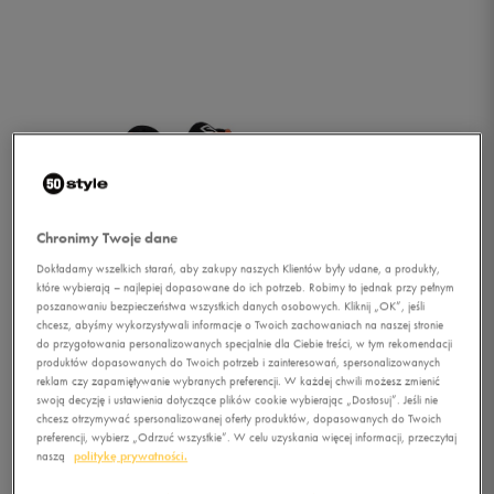
Chronimy Twoje dane
Dokładamy wszelkich starań, aby zakupy naszych Klientów były udane, a produkty,
które wybierają – najlepiej dopasowane do ich potrzeb. Robimy to jednak przy pełnym
poszanowaniu bezpieczeństwa wszystkich danych osobowych. Kliknij „OK”, jeśli
chcesz, abyśmy wykorzystywali informacje o Twoich zachowaniach na naszej stronie
1/1
do przygotowania personalizowanych specjalnie dla Ciebie treści, w tym rekomendacji
produktów dopasowanych do Twoich potrzeb i zainteresowań, spersonalizowanych
reklam czy zapamiętywanie wybranych preferencji. W każdej chwili możesz zmienić
swoją decyzję i ustawienia dotyczące plików cookie wybierając „Dostosuj”. Jeśli nie
chcesz otrzymywać spersonalizowanej oferty produktów, dopasowanych do Twoich
preferencji, wybierz „Odrzuć wszystkie”. W celu uzyskania więcej informacji, przeczytaj
naszą
politykę prywatności.
SALOMON X-TOUR 2 FLEA