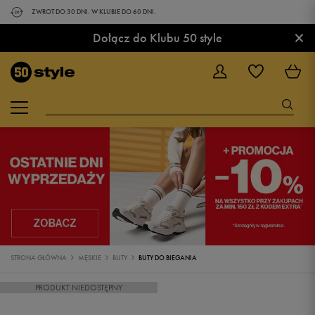
ZWROT DO 30 DNI. W KLUBIE DO 60 DNI.
×
Dołącz do Klubu 50 style
STRONA GŁÓWNA
MĘSKIE
BUTY
BUTY DO BIEGANIA
PRODUKT NIEDOSTĘPNY