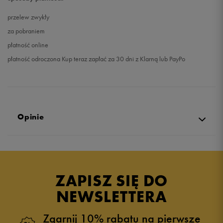
przelew zwykły
za pobraniem
płatność online
płatność odroczona Kup teraz zapłać za 30 dni z Klarną lub PayPo
Opinie
Produkt nie posiada recenzji
ZAPISZ SIĘ DO
NEWSLETTERA
Zgarnij 10% rabatu na pierwsze