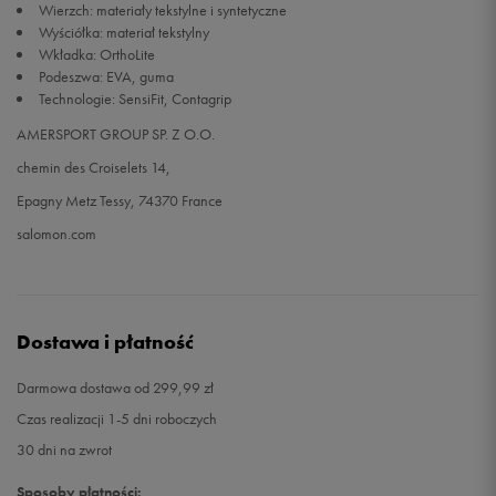
Wierzch: materiały tekstylne i syntetyczne
Wyściółka: materiał tekstylny
Wkładka: OrthoLite
Podeszwa: EVA, guma
Technologie: SensiFit, Contagrip
AMERSPORT GROUP SP. Z O.O.
chemin des Croiselets 14,
Epagny Metz Tessy, 74370 France
salomon.com
Dostawa i płatność
Darmowa dostawa od 299,99 zł
Czas realizacji 1-5 dni roboczych
30 dni na zwrot
Sposoby płatności: