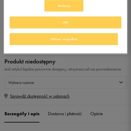
Dostosuj
0.0
(
0
)
199,99
zł
z Vat
OK
+ 1000 PKT W
KLUBIE 50 STYLE
Odrzuć wszystkie
Produkt niedostępny
Jeśli artykuł będzie ponownie dostępny, otrzymasz od nas powiadomienie.
Wybierz rozmiar
Sprawdź dostępność w salonach
Rozmiary EU
Rozmiary US
41 1/3
26 cm
Powiadom o dostępności
Szczegóły i opis
Dostawa i płatność
Opinie
42
26,5 cm
Powiadom o dostępności