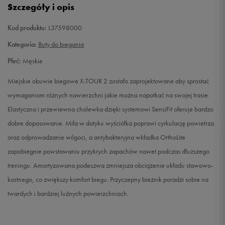
Szczegóły i opis
42 2/3
27 cm
Powiadom o dostępności
Kod produktu:
L37598000
43 1/3
27,5 cm
Powiadom o dostępności
Kategoria:
Buty do biegania
Płeć:
Męskie
44
28 cm
Powiadom o dostępności
Miejskie obuwie biegowe X-TOUR 2 zostało zaprojektowane aby sprostać
44 2/3
28,5 cm
Powiadom o dostępności
wymaganiom różnych nawierzchni jakie można napotkać na swojej trasie.
Elastyczna i przewiewna cholewka dzięki systemowi SensiFit oferuje bardzo
45 1/3
29 cm
Powiadom o dostępności
dobre dopasowanie. Miła w dotyku wyściółka poprawi cyrkulację powietrza
oraz odprowadzanie wilgoci, a antybakteryjna wkładka OrthoLite
46
29,5 cm
Powiadom o dostępności
zapobiegnie powstawaniu przykrych zapachów nawet podczas dłuższego
treningu. Amortyzowana podeszwa zmniejsza obciążenie układu stawowo-
46 2/3
30 cm
Powiadom o dostępności
kostnego, co zwiększy komfort biegu. Przyczepny bieżnik poradzi sobie na
twardych i bardziej luźnych powierzchniach.