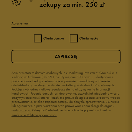
zakupy za min. 250 zł
Adres e-mail
Oferta damska
Oferta męska
ZAPISZ SIĘ
Administratorem danych osobowych jest Marketing Investment Group S.A. z
siedzibą w Krakowie (31-871), os. Dywizjonu 303 paw. 1, udostępnione
powyżej dane będą przetwarzane w prawnie uzasadnionym interesie
administratora, za który uważa się marketing produktów i usług własnych.
Podając swój adres mailowy zgadzasz się na otrzymywanie informacji
handlowych. Podanie danych jest dobrowolne, aczkolwiek niezbędne w celu
otrzymywania newslettera. Każdy ma prawo do zgłoszenia sprzeciwu wobec
przetwarzania, a także żądania dostępu do danych, sprostowania, usunięcia
lub ograniczenia przetwarzania oraz prawo wniesienia skargi do organu
nadzorczego.
Pełną treść oświadczenia o ochronie prywatności można
znaleźć w Polityce prywatności.