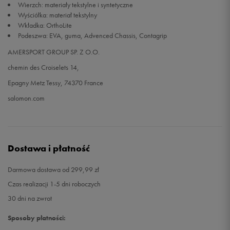
Wierzch: materiały tekstylne i syntetyczne
Wyściółka: materiał tekstylny
Wkładka: OrthoLite
Podeszwa: EVA, guma, Advenced Chassis, Contagrip
AMERSPORT GROUP SP. Z O.O.
chemin des Croiselets 14,
Epagny Metz Tessy, 74370 France
salomon.com
Dostawa i płatność
Darmowa dostawa od 299,99 zł
Czas realizacji 1-5 dni roboczych
30 dni na zwrot
Sposoby płatności: