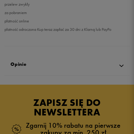
przelew zwykły
za pobraniem
płatność online
płatność odroczona Kup teraz zapłać za 30 dni z Klarną lub PayPo
Opinie
Produkt nie posiada recenzji
ZAPISZ SIĘ DO
NEWSLETTERA
Zgarnij 10% rabatu na pierwsze
zakupy za min. 250 zł