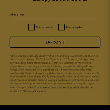
Adres e-mail
Oferta damska
Oferta męska
ZAPISZ SIĘ
Administratorem danych osobowych jest Marketing Investment Group S.A. z
siedzibą w Krakowie (31-871), os. Dywizjonu 303 paw. 1, udostępnione
powyżej dane będą przetwarzane w prawnie uzasadnionym interesie
administratora, za który uważa się marketing produktów i usług własnych.
Podając swój adres mailowy zgadzasz się na otrzymywanie informacji
handlowych. Podanie danych jest dobrowolne, aczkolwiek niezbędne w celu
otrzymywania newslettera. Każdy ma prawo do zgłoszenia sprzeciwu wobec
przetwarzania, a także żądania dostępu do danych, sprostowania, usunięcia
lub ograniczenia przetwarzania oraz prawo wniesienia skargi do organu
nadzorczego.
Pełną treść oświadczenia o ochronie prywatności można
znaleźć w Polityce prywatności.