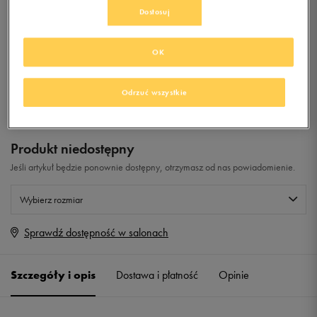
Dostosuj
0.0
(
0
)
OK
0
zł
z Vat
+ 0 PKT W
KLUBIE 50 STYLE
Odrzuć wszystkie
Produkt niedostępny
Jeśli artykuł będzie ponownie dostępny, otrzymasz od nas powiadomienie.
Wybierz rozmiar
Sprawdź dostępność w salonach
Rozmiary EU
Rozmiary US
41 1/3
26 cm
Powiadom o dostępności
Szczegóły i opis
Dostawa i płatność
Opinie
42
26,5 cm
Powiadom o dostępności