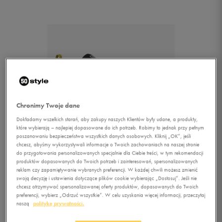
Chronimy Twoje dane
Dokładamy wszelkich starań, aby zakupy naszych Klientów były udane, a produkty,
które wybierają – najlepiej dopasowane do ich potrzeb. Robimy to jednak przy pełnym
poszanowaniu bezpieczeństwa wszystkich danych osobowych. Kliknij „OK”, jeśli
chcesz, abyśmy wykorzystywali informacje o Twoich zachowaniach na naszej stronie
1/1
do przygotowania personalizowanych specjalnie dla Ciebie treści, w tym rekomendacji
produktów dopasowanych do Twoich potrzeb i zainteresowań, spersonalizowanych
reklam czy zapamiętywanie wybranych preferencji. W każdej chwili możesz zmienić
swoją decyzję i ustawienia dotyczące plików cookie wybierając „Dostosuj”. Jeśli nie
chcesz otrzymywać spersonalizowanej oferty produktów, dopasowanych do Twoich
preferencji, wybierz „Odrzuć wszystkie”. W celu uzyskania więcej informacji, przeczytaj
naszą
politykę prywatności.
SALOMON X ULTRA 2