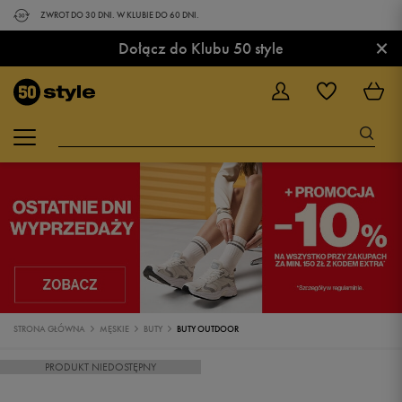
ZWROT DO 30 DNI. W KLUBIE DO 60 DNI.
×
Dołącz do Klubu 50 style
STRONA GŁÓWNA
MĘSKIE
BUTY
BUTY OUTDOOR
PRODUKT NIEDOSTĘPNY