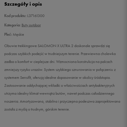
Szczegóły i opis
42 2/3
27 cm
Powiadom o dostępności
Kod produktu:
L37161300
43 1/3
27,5 cm
Powiadom o dostępności
Kategoria:
Buty outdoor
Płeć:
Męskie
44
28 cm
Powiadom o dostępności
Obuwie trekkingowe SALOMON X ULTRA 2 doskonale sprawdzi się
44 2/3
28,5 cm
Powiadom o dostępności
podczas szybkich podejść w trudniejszym terenie. Przewiewna cholewka
zadba o komfort w cieplejsze dni. Wzmocniona konstrukcja na palcach
45 1/3
29 cm
Powiadom o dostępności
zmniejszy ryzyko urazów. System szybkiego sznurowania w połączeniu z
systemem Sensifit, oferują idealne dopasowanie w okolicy śródstopia.
46
29,5 cm
Powiadom o dostępności
Zastosowanie oddychającej wkładki o właściwościach antybakteryjnych
utrzyma idealny klimat wewnątrz butów, nawet podczas całodziennego
46 2/3
30 cm
Powiadom o dostępności
noszenia. Amortyzowana, stabilna i przyczepna podeszwa zaprojektowana
została z myślą o trudnym, górskim terenie.
48
31 cm
Powiadom o dostępności